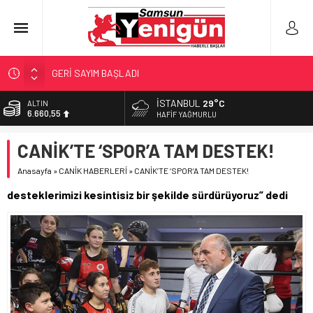
GERİ SAYIM BAŞLADI
SAMSUNSPOR’DA HEDEF 5’İNCİLİK!
İSTANBUL
29°C
ALTIN
6.660,55
‘BAFRA’YA YATIRIM YAPIN!’
HAFIF YAĞMURLU
İŞTE FINDIK FİYATI!
BİST
CANİK’TE ‘SPOR’A TAM DESTEK!
13.779,39
YÖNETİCİ SEÇERKEN YAPILAN EN BÜYÜK HATALAR
Anasayfa
»
CANİK HABERLERİ
»
CANİK’TE ‘SPOR’A TAM DESTEK!
DOLAR
47,7111
desteklerimizi kesintisiz bir şekilde sürdürüyoruz” dedi
EURO
55,1881