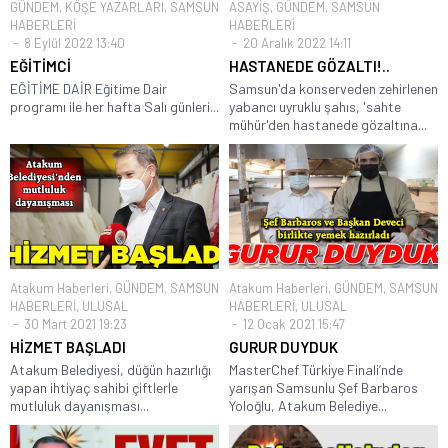
GÜNDEM
,
KÖŞE YAZARLARI
,
SAMSUN
ASAYİŞ
,
GÜNDEM
,
SAMSUN
HABERLERİ
HABERLERİ
8 Eylül 2022 13:40
20 Aralık 2022 14:11
EĞİTİMCİ
HASTANEDE GÖZALTI!..
EĞİTİME DAİR Eğitime Dair
Samsun'da konserveden zehirlenen
programı ile her hafta Salı günleri...
yabancı uyruklu şahıs, 'sahte
mühür'den hastanede gözaltına...
Atakum Haberleri
,
GÜNDEM
,
SAMSUN
Atakum Haberleri
,
GÜNDEM
,
SAMSUN
HABERLERİ
,
ULUSAL
HABERLERİ
,
ULUSAL
30 Mart 2021 19:23
12 Ocak 2021 15:47
HİZMET BAŞLADI
GURUR DUYDUK
Atakum Belediyesi, düğün hazırlığı
MasterChef Türkiye Finali’nde
yapan ihtiyaç sahibi çiftlerle
yarışan Samsunlu Şef Barbaros
mutluluk dayanışması...
Yoloğlu, Atakum Belediye...