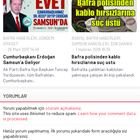
BAFRA HABERLERİ
,
GÜNDEM
,
ASAYİŞ
,
BAFRA HABERLERİ
,
SİYASET
SAMSUN HABERLERİ
,
SON DAKİKA
26 Mart 2017 14:49
1 Haziran 2018 18:39
Cumhurbaşkanı Erdoğan
Bafra polisinden kablo
Samsun’a Geliyor
hırsızlarına suç ustu
Ak Parti Bafra İlçe Başkanı Tuncay
Bafra’da çaldıkları kabloları
Yurduseven, tüm Bafralıları,
yakmaya çalışan iki kişi yakalandı
Cumhurbaşkanı...
YORUMLAR
Yorum yapabilmek için
oturum açmalısınız
.
This site uses Akismet to reduce spam.
Learn how your comment data
is processed.
Henüz yorum yapılmamış. İlk yorumu yukarıdaki form aracılığıyla siz
yapabilirsiniz.