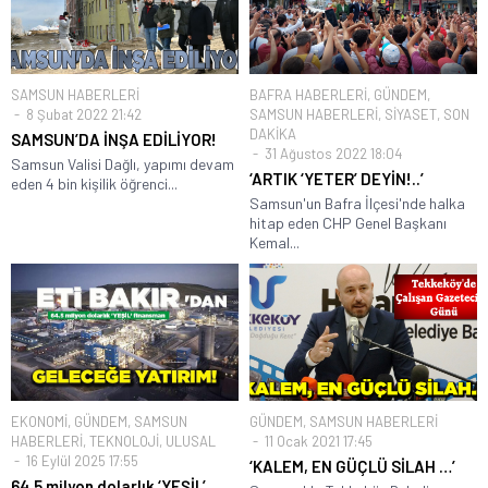
SAMSUN HABERLERİ
BAFRA HABERLERİ
,
GÜNDEM
,
8 Şubat 2022 21:42
SAMSUN HABERLERİ
,
SİYASET
,
SON
DAKİKA
SAMSUN’DA İNŞA EDİLİYOR!
31 Ağustos 2022 18:04
Samsun Valisi Dağlı, yapımı devam
‘ARTIK ‘YETER’ DEYİN!..’
eden 4 bin kişilik öğrenci...
Samsun'un Bafra İlçesi'nde halka
hitap eden CHP Genel Başkanı
Kemal...
EKONOMİ
,
GÜNDEM
,
SAMSUN
GÜNDEM
,
SAMSUN HABERLERİ
HABERLERİ
,
TEKNOLOJİ
,
ULUSAL
11 Ocak 2021 17:45
16 Eylül 2025 17:55
‘KALEM, EN GÜÇLÜ SİLAH …’
64.5 milyon dolarlık ‘YEŞİL’