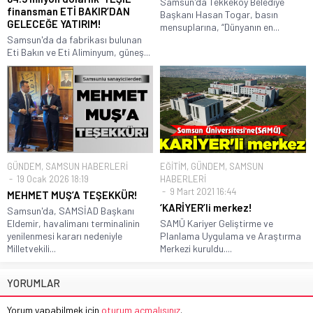
Samsun'da Tekkeköy Belediye
finansman ETİ BAKIR’DAN
Başkanı Hasan Togar, basın
GELECEĞE YATIRIM!
mensuplarına, “Dünyanın en...
Samsun'da da fabrikası bulunan
Eti Bakın ve Eti Aliminyum, güneş...
GÜNDEM
,
SAMSUN HABERLERİ
EĞİTİM
,
GÜNDEM
,
SAMSUN
19 Ocak 2026 18:19
HABERLERİ
9 Mart 2021 16:44
MEHMET MUŞ’A TEŞEKKÜR!
‘KARİYER’li merkez!
Samsun'da, SAMSİAD Başkanı
Eldemir, havalimanı terminalinin
SAMÜ Kariyer Geliştirme ve
yenilenmesi kararı nedeniyle
Planlama Uygulama ve Araştırma
Milletvekili...
Merkezi kuruldu....
YORUMLAR
Yorum yapabilmek için
oturum açmalısınız
.