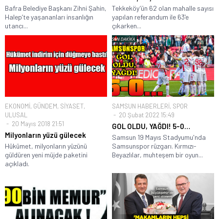
Bafra Belediye Başkanı Zihni Şahin,
Tekkeköy’ün 62 olan mahalle sayısı
Halep’te yaşananları insanlığın
yapılan referandum ile 63’e
utancı...
çıkarken...
EKONOMİ
,
GÜNDEM
,
SİYASET
,
SAMSUN HABERLERİ
,
SPOR
ULUSAL
20 Şubat 2022 15:49
20 Mayıs 2018 21:51
GOL OLDU, YAĞDI! 5-0…
Milyonların yüzü gülecek
Samsun 19 Mayıs Stadyumu'nda
Hükümet, milyonların yüzünü
Samsunspor rüzgarı. Kırmızı-
güldüren yeni müjde paketini
Beyazlılar, muhteşem bir oyun...
açıkladı.