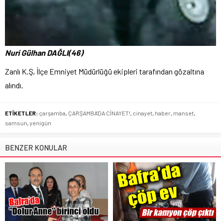
Nuri Gülhan DAĞLI(46)
Zanlı K.Ş, İlçe Emniyet Müdürlüğü ekipleri tarafından gözaltına
alındı.
ETİKETLER:
çarşamba
,
ÇARŞAMBA'DA CİNAYET!
,
cinayet
,
haber
,
manset
,
samsun
,
yenigün
BENZER KONULAR