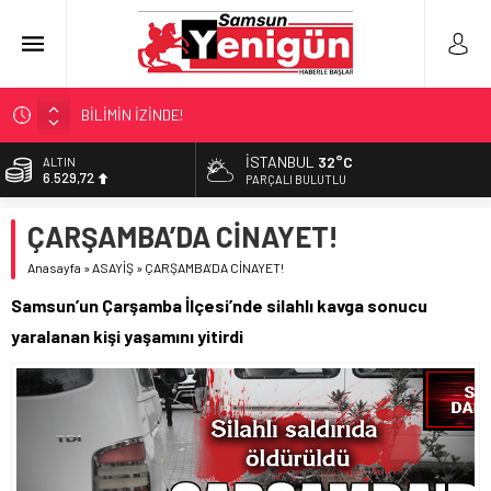
BİLİMİN İZİNDE!
TIR’A ‘ZEHİR’ BASKINI!
İSTANBUL
32°C
ALTIN
6.529,72
FECİ SON!
PARÇALI BULUTLU
UÇURUMDA CAN PAZARI!
BİST
ÇARŞAMBA’DA CİNAYET!
13.703,13
SAMSUN YANACAK!
Anasayfa
»
ASAYİŞ
»
ÇARŞAMBA’DA CİNAYET!
DOLAR
47,5844
Samsun’un Çarşamba İlçesi’nde silahlı kavga sonucu
EURO
yaralanan kişi yaşamını yitirdi
55,1152