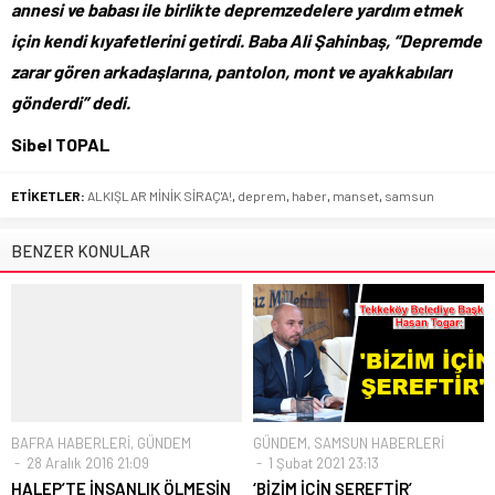
annesi ve babası ile birlikte depremzedelere yardım etmek
için kendi kıyafetlerini getirdi. Baba Ali Şahinbaş, “Depremde
zarar gören arkadaşlarına, pantolon, mont ve ayakkabıları
gönderdi” dedi.
Sibel TOPAL
ETİKETLER:
ALKIŞLAR MİNİK SİRAÇ'A!
,
deprem
,
haber
,
manset
,
samsun
BENZER KONULAR
BAFRA HABERLERİ
,
GÜNDEM
GÜNDEM
,
SAMSUN HABERLERİ
28 Aralık 2016 21:09
1 Şubat 2021 23:13
HALEP’TE İNSANLIK ÖLMESİN
‘BİZİM İÇİN ŞEREFTİR’