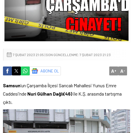
7 ŞUBAT 2023 21:05 | SON GÜNCELLENME: 7 ŞUBAT 2023 21:23
A
A
ABONE OL
+
-
Samsun
‘un Çarşamba İlçesi Sarıcalı Mahallesi Yunus Emre
Caddesi’nde
Nuri Gülhan Dağlı(46)
ile K.Ş. arasında tartışma
çıktı.