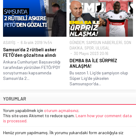
ASAYİŞ
6 Aralık 2019 14:54
GÜNDEM
,
SAMSUN HABERLERİ
,
SON
DAKİKA
,
SPOR
,
ULUSAL
Samsun’da 2 rütbeli asker
30 Mayıs 2023 20:16
FETÖ’den gözaltına alındı
DEMBA BA İLE SÜRPRİZ
Ankara Cumhuriyet Başsavcılığı
ANLAŞMA!
tarafından yürütülen FETÖ/PDY
soruşturması kapsamında
Bu sezon 1. Lig'de şampiyon olup
Samsun'da 2...
Süper Lig'de yükselen
Samsunspor'da...
YORUMLAR
Yorum yapabilmek için
oturum açmalısınız
.
This site uses Akismet to reduce spam.
Learn how your comment data
is processed.
Henüz yorum yapılmamış. İlk yorumu yukarıdaki form aracılığıyla siz