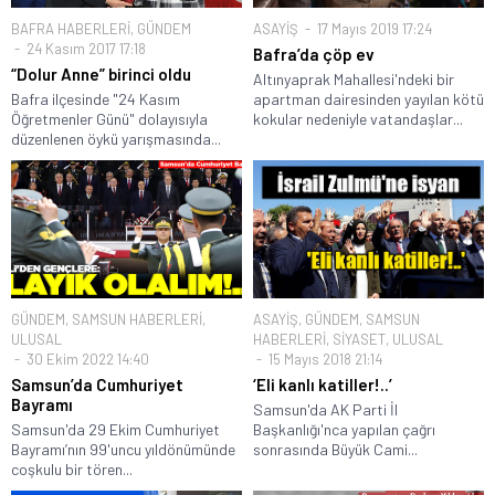
BAFRA HABERLERİ
,
GÜNDEM
ASAYİŞ
17 Mayıs 2019 17:24
24 Kasım 2017 17:18
Bafra’da çöp ev
“Dolur Anne” birinci oldu
Altınyaprak Mahallesi'ndeki bir
Bafra ilçesinde "24 Kasım
apartman dairesinden yayılan kötü
Öğretmenler Günü" dolayısıyla
kokular nedeniyle vatandaşlar...
düzenlenen öykü yarışmasında...
GÜNDEM
,
SAMSUN HABERLERİ
,
ASAYİŞ
,
GÜNDEM
,
SAMSUN
ULUSAL
HABERLERİ
,
SİYASET
,
ULUSAL
30 Ekim 2022 14:40
15 Mayıs 2018 21:14
Samsun’da Cumhuriyet
‘Eli kanlı katiller!..’
Bayramı
Samsun'da AK Parti İl
Samsun'da 29 Ekim Cumhuriyet
Başkanlığı'nca yapılan çağrı
Bayramı’nın 99'uncu yıldönümünde
sonrasında Büyük Cami...
coşkulu bir tören...