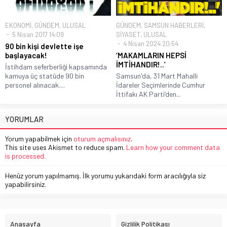
EKONOMİ
,
GÜNDEM
,
ULUSAL
GÜNDEM
,
SAMSUN HABERLERİ
,
5 Nisan 2017 14:09
SİYASET
,
ULUSAL
4 Nisan 2024 20:54
90 bin kişi devlette işe
başlayacak!
‘MAKAMLARIN HEPSİ
İMTİHANDIR!..’
İstihdam seferberliği kapsamında
kamuya üç statüde 90 bin
Samsun'da, 31 Mart Mahalli
personel alınacak....
İdareler Seçimlerinde Cumhur
İttifakı AK Parti’den...
YORUMLAR
Yorum yapabilmek için
oturum açmalısınız
.
This site uses Akismet to reduce spam.
Learn how your comment data
is processed.
Henüz yorum yapılmamış. İlk yorumu yukarıdaki form aracılığıyla siz
yapabilirsiniz.
Anasayfa
Gizlilik Politikası