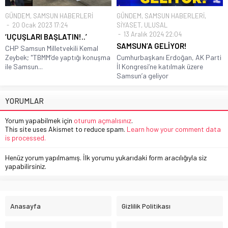
GÜNDEM
,
SAMSUN HABERLERİ
GÜNDEM
,
SAMSUN HABERLERİ
,
20 Ocak 2023 17:24
SİYASET
,
ULUSAL
13 Aralık 2024 22:04
‘UÇUŞLARI BAŞLATIN!..’
SAMSUN’A GELİYOR!
CHP Samsun Milletvekili Kemal
Zeybek; "TBMM’de yaptığı konuşma
Cumhurbaşkanı Erdoğan, AK Parti
ile Samsun...
İl Kongresi’ne katılmak üzere
Samsun’a geliyor
YORUMLAR
Yorum yapabilmek için
oturum açmalısınız
.
This site uses Akismet to reduce spam.
Learn how your comment data
is processed.
Henüz yorum yapılmamış. İlk yorumu yukarıdaki form aracılığıyla siz
yapabilirsiniz.
Anasayfa
Gizlilik Politikası