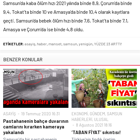
Samsun’da kaba ölüm hızı 2021 yılında binde 8,9, Çorum’da binde
9,4, Tokat’ta binde 10 ve Amasya’da binde 10,4 olarak kayıtlara
geçti. Samsun’da bebek ölüm hızı binde 7,6, Tokat’ta binde 7,1,
Amasya ve Çorum’da ise binde 4,8 oldu.
ETİKETLER:
asayiş
,
haber
,
manset
,
samsun
,
yenigün
,
YÜZDE 23 ARTTI!
BENZER KONULAR
ASAYİŞ
19 Temmuz 2020 16:31
EKONOMİ
,
GÜNDEM
,
SAMSUN
HABERLERİ
,
ULUSAL
Pastahanenin bahçe duvarının
8 Ağustos 2021 18:16
camlarını kırarken kameraya
yakalandı
‘TABAN FİYAT’ sıkıntısı!
Samsun'da bir pastahanenin
Türkiye'nin fındık üretim