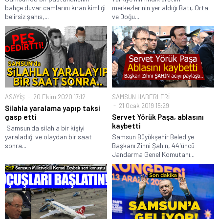
bahçe duvar camlarını kıran kimliği
merkezlerinin yer aldığı Batı, Orta
belirsiz şahıs,...
ve Doğu...
ASAYİŞ
20 Ekim 2020 17:12
SAMSUN HABERLERİ
21 Ocak 2019 15:29
Silahla yaralama yapıp taksi
gasp etti
Servet Yörük Paşa, ablasını
kaybetti
Samsun'da silahla bir kişiyi
yaraladığı ve olaydan bir saat
Samsun Büyükşehir Belediye
sonra...
Başkanı Zihni Şahin, 44'üncü
Jandarma Genel Komutanı...