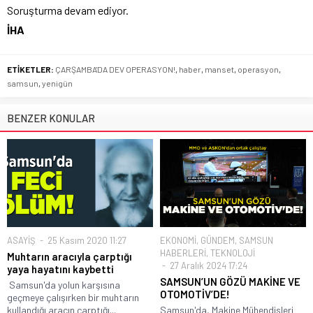
Soruşturma devam ediyor.
İHA
ETİKETLER:
ÇARŞAMBA'DA DEV OPERASYON!
,
haber
,
manset
,
operasyon
,
samsun
,
yenigün
BENZER KONULAR
ASAYİŞ
25 Kasım 2020 11:27
EKONOMİ
,
GÜNDEM
,
SAMSUN
HABERLERİ
,
TEKNOLOJİ
Muhtarın aracıyla çarptığı
27 Aralık 2024 17:24
yaya hayatını kaybetti
SAMSUN’UN GÖZÜ MAKİNE VE
Samsun'da yolun karşısına
OTOMOTİV’DE!
geçmeye çalışırken bir muhtarın
kullandığı aracın çarptığı...
Samsun'da, Makine Mühendisleri