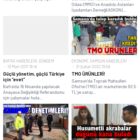
Odası (MMO) ve Anadolu Aslanları
İşadamları Derneği(ASKON),...
BAFRA HABERLERİ
,
GÜNDEM
EKONOMİ
,
SAMSUN HABERLERİ
13 Mart 2017 16:41
21 Şubat 2022 19:56
Güçlü yönetim, güçlü Türkiye
TMO ÜRÜNLERİ!
için “evet”
Samsun'da Toprak Mahsulleri
Bafra’da 16 Nisanda yapılacak
Ofisi’ne (TMO) ait marketlerde 92.5
Anayasa Değişikliği Referandumu
TL’ye satışı...
için çalışmalar hızla...