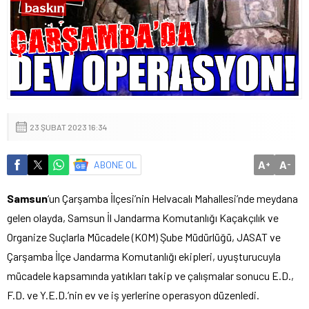
23 ŞUBAT 2023 16:34
A
A
ABONE OL
+
-
Samsun
‘un Çarşamba İlçesi’nin Helvacalı Mahallesi’nde meydana
gelen olayda, Samsun İl Jandarma Komutanlığı Kaçakçılık ve
Organize Suçlarla Mücadele (KOM) Şube Müdürlüğü, JASAT ve
Çarşamba İlçe Jandarma Komutanlığı ekipleri, uyuşturucuyla
mücadele kapsamında yatıkları takip ve çalışmalar sonucu E.D.,
F.D. ve Y.E.D.’nin ev ve iş yerlerine operasyon düzenledi.