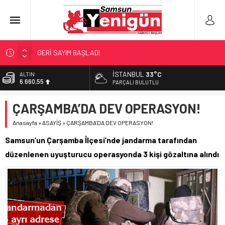
GERİ SAYIM BAŞLADI
SAMSUNSPOR’DA HEDEF 5’İNCİLİK!
İSTANBUL
33°C
ALTIN
6.660,55
‘BAFRA’YA YATIRIM YAPIN!’
PARÇALI BULUTLU
İŞTE FINDIK FİYATI!
BİST
ÇARŞAMBA’DA DEV OPERASYON!
13.779,39
YÖNETİCİ SEÇERKEN YAPILAN EN BÜYÜK HATALAR
Anasayfa
»
ASAYİŞ
»
ÇARŞAMBA’DA DEV OPERASYON!
DOLAR
47,7111
Samsun’un Çarşamba İlçesi’nde jandarma tarafından
EURO
düzenlenen uyuşturucu operasyonda 3 kişi gözaltına alındı
55,1881