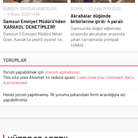
GÜNDEM
,
SAMSUN HABERLERİ
ASAYİŞ
22 Eylül 2019 13:02
4 Nisan 2023 14:56
Akrabalar düğünde
Samsun Emniyet Müdürü’nden
birbirlerine girdi: 4 yaralı
‘KARAKOL’ DENETİMLERİ!
Samsun’da düğün eğlencesi
Samsun İl Emniyet Müdürü Nihat
sırasında akrabalar arasında
Özen, Kavak’ta çeşitli ziyaret ve...
çıkan tartışmada pompalı
tüfekle...
YORUMLAR
Yorum yapabilmek için
oturum açmalısınız
.
This site uses Akismet to reduce spam.
Learn how your comment data
is processed.
Henüz yorum yapılmamış. İlk yorumu yukarıdaki form aracılığıyla siz
yapabilirsiniz.