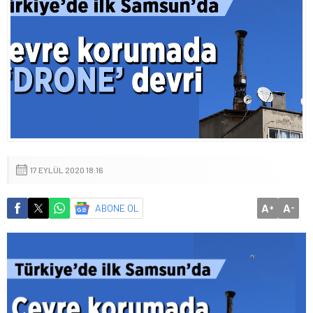
17 EYLÜL 2020 18:16
A
A
ABONE OL
+
-