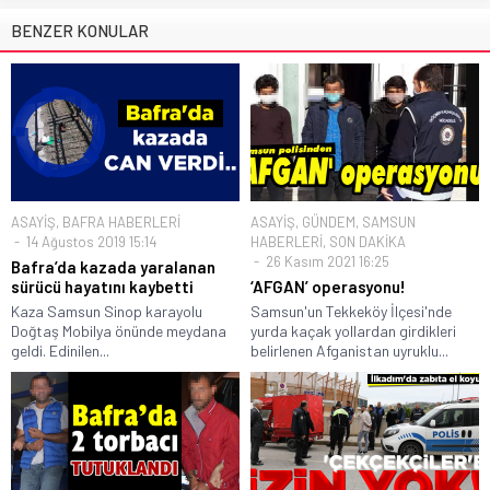
BENZER KONULAR
ASAYİŞ
,
BAFRA HABERLERİ
ASAYİŞ
,
GÜNDEM
,
SAMSUN
14 Ağustos 2019 15:14
HABERLERİ
,
SON DAKİKA
26 Kasım 2021 16:25
Bafra’da kazada yaralanan
sürücü hayatını kaybetti
‘AFGAN’ operasyonu!
Kaza Samsun Sinop karayolu
Samsun'un Tekkeköy İlçesi'nde
Doğtaş Mobilya önünde meydana
yurda kaçak yollardan girdikleri
geldi. Edinilen...
belirlenen Afganistan uyruklu...