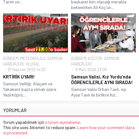
Tarım ve...
başkanın kim olacağı merakla
beklenirken Ali Koç'un...
GÜNDEM
,
METEOROLOJİ
,
SAMSUN
GÜNDEM
,
KÜLTÜR
,
SAMSUN
HABERLERİ
,
ULUSAL
HABERLERİ
27 Haziran 2022 14:20
9 Mart 2026 23:05
KRTİRİK UYARI!
Samsun Valisi, Kız Yurdu’nda
ÖĞRENCİLERLE AYNI SIRADA!
Samsun Valiliği, Alaçam ve
Yakakent başta olmak üzere
Samsun Valisi Orhan Tavlı, eşi
Vezirköprü,...
Ayşe Tavlı ile birlikte Kız...
YORUMLAR
Yorum yapabilmek için
oturum açmalısınız
.
This site uses Akismet to reduce spam.
Learn how your comment data
is processed.