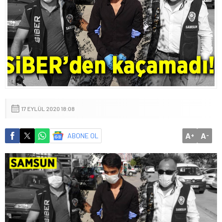
17 EYLÜL 2020 18:08
A
A
ABONE OL
+
-