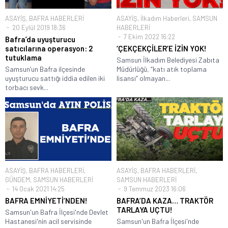
ASAYİŞ
,
BAFRA HABERLERİ
ASAYİŞ
,
İlkadım Haberleri
,
SAMSUN
20 Eylül 2019 18:36
HABERLERİ
7 Ekim 2022 16:22
Bafra’da uyuşturucu
satıcılarına operasyon: 2
‘ÇEKÇEKÇİLER’E İZİN YOK!
tutuklama
Samsun İlkadım Belediyesi Zabıta
Samsun’un Bafra ilçesinde
Müdürlüğü, “katı atık toplama
uyuşturucu sattığı iddia edilen iki
lisansı” olmayan...
torbacı sevk...
ASAYİŞ
,
BAFRA HABERLERİ
,
ASAYİŞ
,
BAFRA HABERLERİ
,
GÜNDEM
,
SAMSUN HABERLERİ
SAMSUN HABERLERİ
14 Ocak 2021 14:25
9 Temmuz 2023 16:06
BAFRA EMNİYETİ’NDEN!
BAFRA’DA KAZA… TRAKTÖR
TARLAYA UÇTU!
Samsun'un Bafra İlçesi'nde Devlet
Hastanesi'nin acil servisinde
Samsun'un Bafra İlçesi'nde