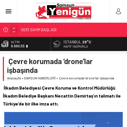
GERİ SAYIM BAŞLADI
SAMSUNSPOR’DA HEDEF 5’İNCİLİK!
İSTANBUL
28°C
ALTIN
6.660,55
‘BAFRA’YA YATIRIM YAPIN!’
HAFIF YAĞMURLU
İŞTE FINDIK FİYATI!
BİST
Çevre korumada ‘drone’lar
13.779,39
YÖNETİCİ SEÇERKEN YAPILAN EN BÜYÜK HATALAR
işbaşında
DOLAR
47,7111
Anasayfa
»
SAMSUN HABERLERİ
»
Çevre korumada ‘drone’lar işbaşında
EURO
İlkadım Belediyesi Çevre Koruma ve Kontrol Müdürlüğü
55,1881
İlkadım Belediye Başkanı Necattin Demirtaş’ın talimatı ile
Türkiye’de bir ilke imza attı.