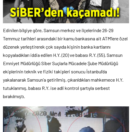
Edinilen bilgiye göre, Samsun merkez ve ilçelerinde 26-29
Temmuz tarihleri arasındaki bir kamu bankasına ait ATM’lere özel
düzenek yerleştirerek çok sayıda kişinin banka kartlarını
kopyaladıkları iddia edilen H.Y. (20) ve babası R.Y. (55), Samsun
Emniyet Müdürlüğü Siber Suçlarla Mücadele Şube Müdürlüğü
ekiplerinin teknik ve fiziki takipleri sonucu İstanbul’da
yakalanarak Samsun’a getirilmiş, çıkarıldıkları mahkemece H.Y.
tutuklanmış, babası R.Y. ise adli kontrol şartıyla serbest
bırakılmıştı.