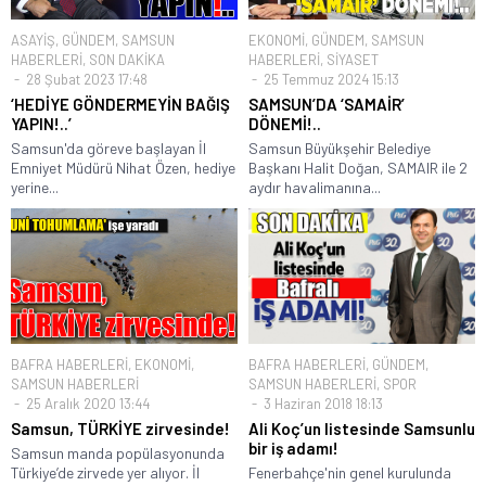
ASAYİŞ
,
GÜNDEM
,
SAMSUN
EKONOMİ
,
GÜNDEM
,
SAMSUN
HABERLERİ
,
SON DAKİKA
HABERLERİ
,
SİYASET
28 Şubat 2023 17:48
25 Temmuz 2024 15:13
‘HEDİYE GÖNDERMEYİN BAĞIŞ
SAMSUN’DA ‘SAMAİR’
YAPIN!..’
DÖNEMİ!..
Samsun'da göreve başlayan İl
Samsun Büyükşehir Belediye
Emniyet Müdürü Nihat Özen, hediye
Başkanı Halit Doğan, SAMAIR ile 2
yerine...
aydır havalimanına...
BAFRA HABERLERİ
,
EKONOMİ
,
BAFRA HABERLERİ
,
GÜNDEM
,
SAMSUN HABERLERİ
SAMSUN HABERLERİ
,
SPOR
25 Aralık 2020 13:44
3 Haziran 2018 18:13
Samsun, TÜRKİYE zirvesinde!
Ali Koç’un listesinde Samsunlu
bir iş adamı!
Samsun manda popülasyonunda
Türkiye’de zirvede yer alıyor. İl
Fenerbahçe'nin genel kurulunda