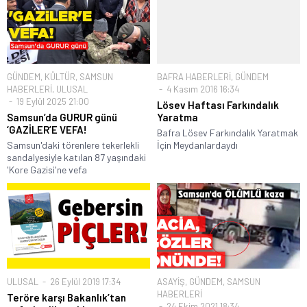
GÜNDEM
,
KÜLTÜR
,
SAMSUN
BAFRA HABERLERİ
,
GÜNDEM
HABERLERİ
,
ULUSAL
4 Kasım 2016 16:34
19 Eylül 2025 21:00
Lösev Haftası Farkındalık
Samsun’da GURUR günü
Yaratma
‘GAZİLER’E VEFA!
Bafra Lösev Farkındalık Yaratmak
Samsun'daki törenlere tekerlekli
İçin Meydanlardaydı
sandalyesiyle katılan 87 yaşındaki
'Kore Gazisi'ne vefa
ULUSAL
26 Eylül 2019 17:34
ASAYİŞ
,
GÜNDEM
,
SAMSUN
HABERLERİ
Teröre karşı Bakanlık’tan
24 Ekim 2021 18:34