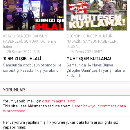
ASAYİŞ
,
GÜNDEM
,
SAMSUN
EKONOMİ
,
GÜNDEM
,
KÜLTÜR
,
HABERLERİ
,
SON DAKİKA
,
Terme
MAGAZİN
,
SAMSUN HABERLERİ
,
haberleri
ULUSAL
29 Kasım 2022 14:16
14 Mayıs 2024 16:57
‘KIRMIZI IŞIK’ İHLALİ
MUHTEŞEM KUTLAMA!
Samsun’da otobüsün otomobil ile
Samsun'da '14 Mayıs Dünya
çarpıştığı kazada 1 kişi yaralandı
Çiftçiler Günü' çeşitli yarışmalarla
kutlandı
YORUMLAR
Yorum yapabilmek için
oturum açmalısınız
.
This site uses Akismet to reduce spam.
Learn how your comment data
is processed.
Henüz yorum yapılmamış. İlk yorumu yukarıdaki form aracılığıyla siz
yapabilirsiniz.