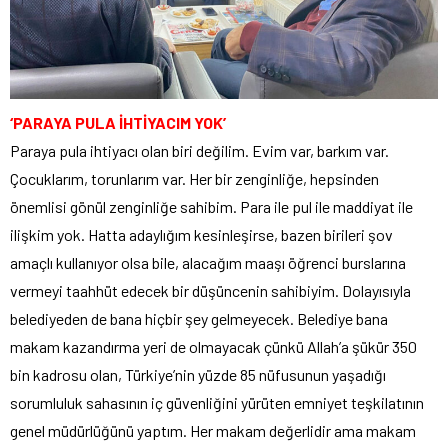
‘PARAYA PULA İHTİYACIM YOK’
Paraya pula ihtiyacı olan biri değilim. Evim var, barkım var.
Çocuklarım, torunlarım var. Her bir zenginliğe, hepsinden
önemlisi gönül zenginliğe sahibim. Para ile pul ile maddiyat ile
ilişkim yok. Hatta adaylığım kesinleşirse, bazen birileri şov
amaçlı kullanıyor olsa bile, alacağım maaşı öğrenci burslarına
vermeyi taahhüt edecek bir düşüncenin sahibiyim. Dolayısıyla
belediyeden de bana hiçbir şey gelmeyecek. Belediye bana
makam kazandırma yeri de olmayacak çünkü Allah’a şükür 350
bin kadrosu olan, Türkiye’nin yüzde 85 nüfusunun yaşadığı
sorumluluk sahasının iç güvenliğini yürüten emniyet teşkilatının
genel müdürlüğünü yaptım. Her makam değerlidir ama makam