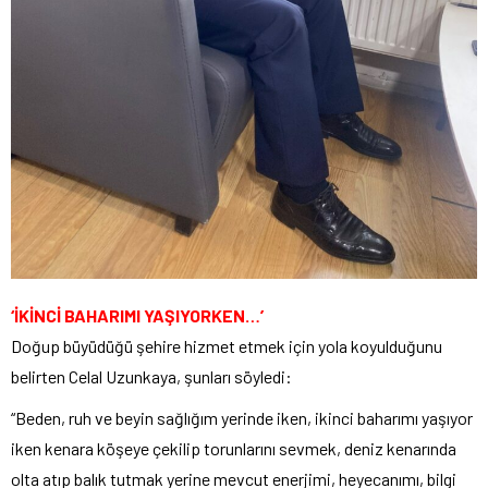
‘İKİNCİ BAHARIMI YAŞIYORKEN…’
Doğup büyüdüğü şehire hizmet etmek için yola koyulduğunu
belirten Celal Uzunkaya, şunları söyledi:
“Beden, ruh ve beyin sağlığım yerinde iken, ikinci baharımı yaşıyor
iken kenara köşeye çekilip torunlarını sevmek, deniz kenarında
olta atıp balık tutmak yerine mevcut enerjimi, heyecanımı, bilgi