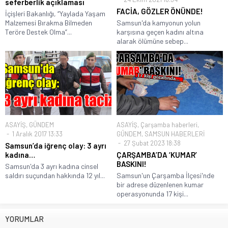
seferberlik açıklaması
FACİA, GÖZLER ÖNÜNDE!
İçişleri Bakanlığı, “Yaylada Yaşam
Malzemesi Bırakma Bilmeden
Samsun'da kamyonun yolun
Teröre Destek Olma”...
karşısına geçen kadını altına
alarak ölümüne sebep...
ASAYİŞ
,
GÜNDEM
ASAYİŞ
,
Çarşamba haberleri
,
1 Aralık 2017 13:33
GÜNDEM
,
SAMSUN HABERLERİ
27 Şubat 2023 18:38
Samsun’da iğrenç olay: 3 ayrı
kadına…
ÇARŞAMBA’DA ‘KUMAR’
BASKINI!
Samsun'da 3 ayrı kadına cinsel
saldırı suçundan hakkında 12 yıl...
Samsun'un Çarşamba İlçesi'nde
bir adrese düzenlenen kumar
operasyonunda 17 kişi...
YORUMLAR