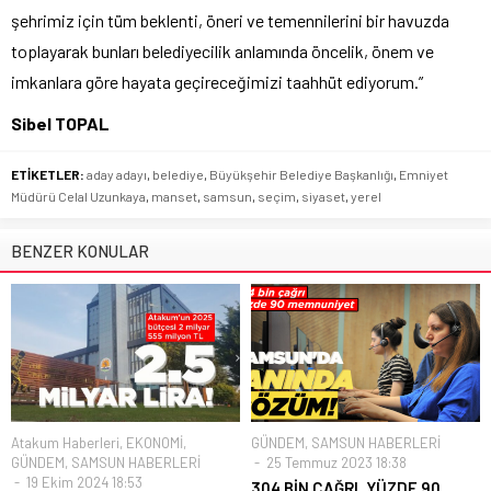
şehrimiz için tüm beklenti, öneri ve temennilerini bir havuzda
toplayarak bunları belediyecilik anlamında öncelik, önem ve
imkanlara göre hayata geçireceğimizi taahhüt ediyorum.”
Sibel TOPAL
ETİKETLER:
aday adayı
,
belediye
,
Büyükşehir Belediye Başkanlığı
,
Emniyet
Müdürü Celal Uzunkaya
,
manset
,
samsun
,
seçim
,
siyaset
,
yerel
BENZER KONULAR
Atakum Haberleri
,
EKONOMİ
,
GÜNDEM
,
SAMSUN HABERLERİ
GÜNDEM
,
SAMSUN HABERLERİ
25 Temmuz 2023 18:38
19 Ekim 2024 18:53
304 BİN ÇAĞRI, YÜZDE 90