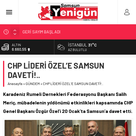
GERİ SAYIM BAŞLADI
SAMSUNSPOR’DA HEDEF 5’İNCİLİK!
İSTANBUL
31°C
BİST
13.779,39
‘BAFRA’YA YATIRIM YAPIN!’
AZ BULUTLU
İŞTE FINDIK FİYATI!
DOLAR
CHP LİDERİ ÖZEL’E SAMSUN
47,7111
YÖNETİCİ SEÇERKEN YAPILAN EN BÜYÜK HATALAR
DAVETİ!..
EURO
55,1881
Anasayfa
»
GÜNDEM
»
CHP LİDERİ ÖZEL’E SAMSUN DAVETİ!..
ALTIN
Karadeniz Rumeli Dernekleri Federasyonu Başkanı Salih
6.660,55
Meriç, mübadelenin yıldönümü etkinlikleri kapsamında CHP
Genel Başkanı Özgür Özel’i 20 Ocak’ta Samsun’a davet etti.