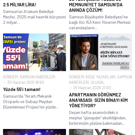
2.5 MİLYAR LİRA!
MEMNUNİYET SAMSUN’DA
ANINDA ÇÖZÜM!
Samsun’un Atakum Belediye
Meclisi, 2025 mali hazırlık bütçesini
Samsun Büyükşehir Belediyesi'ne
2 milyar...
bağlı Alo 153 Kent Yönetim Merkezi
vatandaşların...
GÜNDEM
,
SAMSUN HABERLERİ
GÜNDEM
,
KÖŞE YAZARLARI
,
SAMSUN
30 Haziran 2021 18:50
HABERLERİ
,
ULUSAL
25 Haziran 2026 21:00
Yüzde 55’i tamam!
APARTMANIN GÖRÜNMEZ
Samsun'da 'Yeraltı Mekanik
ANAYASASI: SİZİN BİNAYI KİM
Otoparkı ve Subaşı Meydan
YÖNETİYOR?
Düzenlemesi Projesi'nin yüzde...
Geçen hafta asansördeki o
meşhur “günaydın” eksikliğinden,
birbirimizin yüzüne bakmadan...