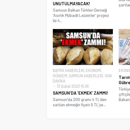
UNUTULMAYACAK!
şartla
Samsun Balkan Türkleri Derneği
'Asırlık Mübadil Lezzetler' projesi
ile 4...
BAFRA HABERLERİ
,
EKONOMİ
,
EKONO
GÜNDEM
,
SAMSUN HABERLERİ
,
SON
Tarım
DAKİKA
Gübre
13 Şubat 2023 15:36
Türkiy
SAMSUN’DA ‘EKMEK’ ZAMMI!
çiftçi
Samsun'da 200 gramı 4 TL’den
Bakanl
satılan ekmeğin fiyatı 5 TL’ye...