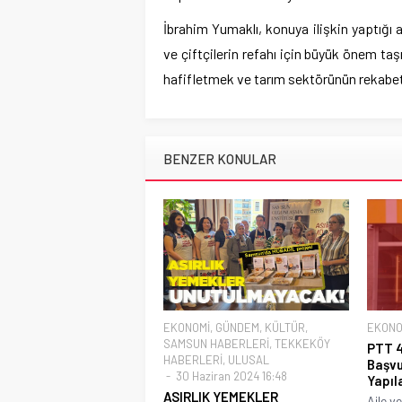
İbrahim Yumaklı, konuya ilişkin yaptığı a
ve çiftçilerin refahı için büyük önem taşı
hafifletmek ve tarım sektörünün rekabet g
BENZER KONULAR
EKONOMİ
,
GÜNDEM
,
KÜLTÜR
,
EKONO
SAMSUN HABERLERİ
,
TEKKEKÖY
PTT 4
HABERLERİ
,
ULUSAL
Başvu
30 Haziran 2024 16:48
Yapı
ASIRLIK YEMEKLER
Aile v