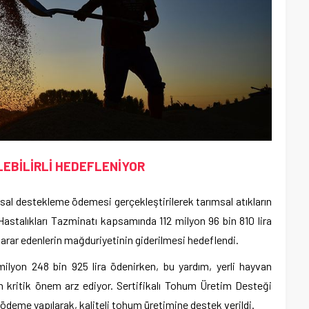
EBİLİRLİ HEDEFLENİYOR
msal destekleme ödemesi gerçekleştirilerek tarımsal atıkların
Hastalıkları Tazminatı kapsamında 112 milyon 96 bin 810 lira
arar edenlerin mağduriyetinin giderilmesi hedeflendi.
ilyon 248 bin 925 lira ödenirken, bu yardım, yerli hayvan
çin kritik önem arz ediyor. Sertifikalı Tohum Üretim Desteği
ödeme yapılarak, kaliteli tohum üretimine destek verildi.