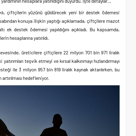
yardımının hesaplara yatırıldığını duyurdu. İşte detaylar…
, çiftçilerin yüzünü güldürecek yeni bir destek ödemesi
sabından konuya ilişkin yaptığı açıklamada, çiftçilere mazot
ltı ek destek ödemesi yapıldığını açıkladı. Bu kapsamda,
rin hesaplarına yatırıldı.
vesinde, üreticilere çiftçilere 22 milyon 701 bin 971 liralık
ki yatırımları teşvik etmeyi ve kırsal kalkınmayı hızlandırmayı
teği ile 3 milyon 957 bin 819 liralık kaynak aktarılırken, bu
 artırılması hedefleniyor.