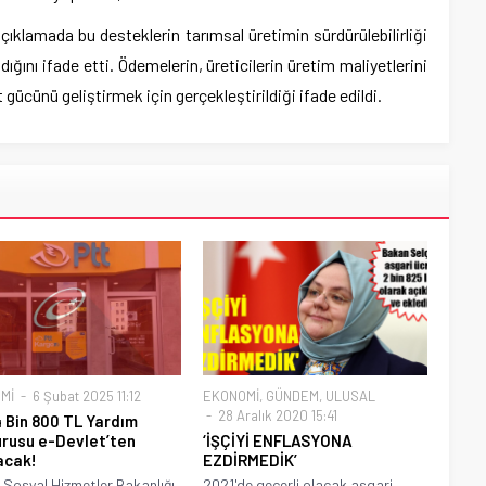
çıklamada bu desteklerin tarımsal üretimin sürdürülebilirliği
dığını ifade etti. Ödemelerin, üreticilerin üretim maliyetlerini
ücünü geliştirmek için gerçekleştirildiği ifade edildi.
Mİ
6 Şubat 2025 11:12
EKONOMİ
,
GÜNDEM
,
ULUSAL
28 Aralık 2020 15:41
 Bin 800 TL Yardım
rusu e-Devlet’ten
‘İŞÇİYİ ENFLASYONA
lacak!
EZDİRMEDİK’
e Sosyal Hizmetler Bakanlığı,
2021'de geçerli olacak asgari