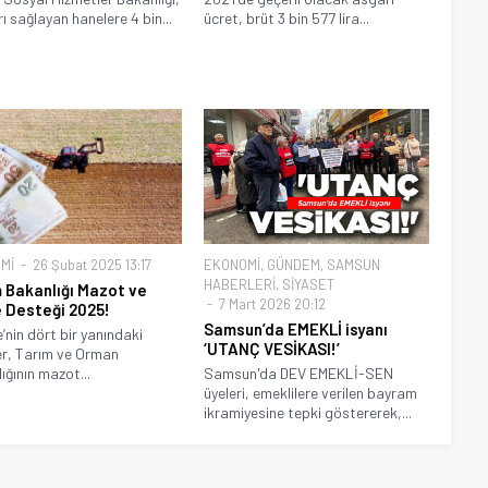
rı sağlayan hanelere 4 bin...
ücret, brüt 3 bin 577 lira...
Mİ
26 Şubat 2025 13:17
EKONOMİ
,
GÜNDEM
,
SAMSUN
HABERLERİ
,
SİYASET
 Bakanlığı Mazot ve
7 Mart 2026 20:12
 Desteği 2025!
Samsun’da EMEKLİ isyanı
e’nin dört bir yanındaki
‘UTANÇ VESİKASI!’
ler, Tarım ve Orman
ığının mazot...
Samsun'da DEV EMEKLİ-SEN
üyeleri, emeklilere verilen bayram
ikramiyesine tepki göstererek,...