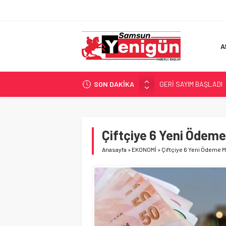
A
SON DAKİKA
GERİ SAYIM BAŞLADI
SAMSUNSPOR’DA HEDE
‘BAFRA’YA YATIRIM YAP
İŞTE FINDIK FİYATI!
Çiftçiye 6 Yeni Ödem
YÖNETİCİ SEÇERKEN
Anasayfa
»
EKONOMİ
»
Çiftçiye 6 Yeni Ödeme 