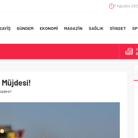
7 Ağustos 202
SAYİŞ
GÜNDEM
EKONOMİ
MAGAZİN
SAĞLIK
SİYASET
SP
A
6
F 5’İNCİLİK!
B
1
IN!’
e Müjdesi!
D
4
 YAPILAN EN BÜYÜK HATALAR
Müjdesi!
E
5