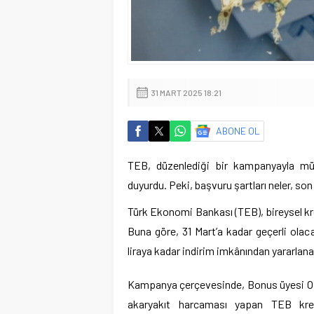
31 MART 2025 18:21
ABONE OL
TEB, düzenlediği bir kampanyayla müş
duyurdu. Peki, başvuru şartları neler, so
Türk Ekonomi Bankası (TEB), bireysel kre
Buna göre, 31 Mart’a kadar geçerli ola
liraya kadar indirim imkânından yararlana
Kampanya çerçevesinde, Bonus üyesi Opet
akaryakıt harcaması yapan TEB kre