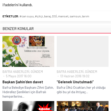
ifadelerini kullandı.
ETİKETLER:
#can suyu
,
#çitçi
,
baraj
,
DSİ
,
manset
,
samsun
,
tarım
BENZER KONULAR
BAFRA HABERLERİ
,
GÜNDEM
BAFRA HABERLERİ
,
GÜNDEM
5 Mayıs 2017 16:00
13 Haziran 2016 19:02
Başkan Şahin’den davet
“Gelenek Unutulmadı”
Bafra Belediye Başkanı Zihni Şahin,
Bafra Ülkü Ocakları,her yıl olduğu
Hıdırellez Şenlikleri için Bafralı
gibi bu yıl da ihtiyaç...
hemşerilerine...