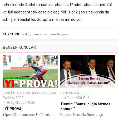
adreslerinde 3 adet ruhsatsız tabanca, 17 adet tabanca mermisi
ve 168 adet sentetik ecza ele geçirildi. Her 2 şahıs hakkında da
adli işlem başlatıldı. Soruşturma devam ediyor.
ETİKETLER:
baskın
,
manset
,
samsun
,
tabanca
BENZER KONULAR
GÜNDEM
,
SAMSUN HABERLERİ
,
SON
SAMSUN HABERLERİ
DAKİKA
,
SPOR
4 Ekim 2019 16:13
25 Eylül 2022 16:05
Demir: “Samsun için hizmet
‘İYİ’ PROVA!
zamanı”
Yılport Samsunspor, U-19 takımı
Başkan Mustafa Demir, ilçe