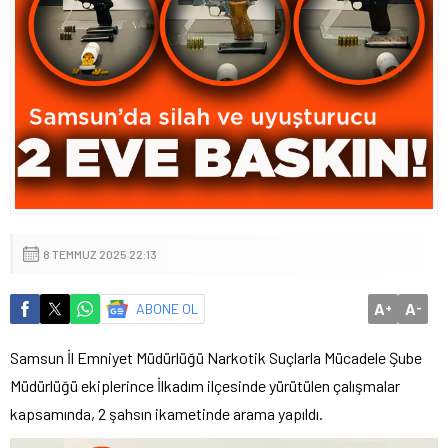
8 TEMMUZ 2025 22:13
A
A
ABONE OL
+
-
Samsun İl Emniyet Müdürlüğü Narkotik Suçlarla Mücadele Şube
Müdürlüğü ekiplerince İlkadım ilçesinde yürütülen çalışmalar
kapsamında, 2 şahsın ikametinde arama yapıldı.