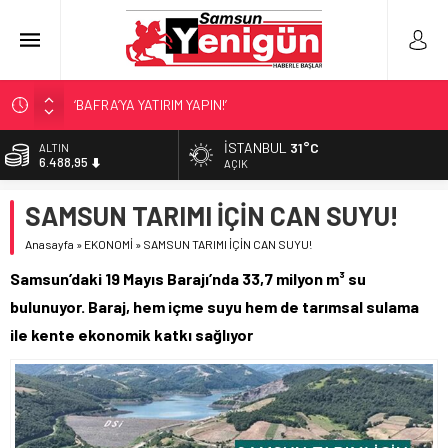
‘BAFRA’YA YATIRIM YAPIN!’
İŞTE FINDIK FİYATI!
İSTANBUL
31°C
BİST
13.798,82
SAMSUNSPOR’DA TRANSFER!
AÇIK
ALAÇAM’A ‘DEV’ YATIRIM!
DOLAR
SAMSUN TARIMI İÇİN CAN SUYU!
47,5939
SAMSUNSPOR’DA HEDEF 5’İNCİLİK!
Anasayfa
»
EKONOMİ
»
SAMSUN TARIMI İÇİN CAN SUYU!
EURO
54,9646
Samsun’daki 19 Mayıs Barajı’nda 33,7 milyon m³ su
ALTIN
bulunuyor. Baraj, hem içme suyu hem de tarımsal sulama
6.488,95
ile kente ekonomik katkı sağlıyor