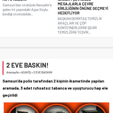
MESAJLARLA ÇEVRE
Samsun'dan otobüsle Nevşehir'e
KİRLİLİĞİNİN ÖNÜNE GEÇMEYİ
gelen 44 yaşındaki Ayşe Soylu,
HEDEFLİYOR
bindiği otomobilde...
BAŞKAN DEMİRTAŞ TEMİZLİK
ARAÇLARI VE ÇÖP
KONTEYNERLERİNİ ŞEHİR
TEMİZLİĞİNİ TEŞVİK...
2 EVE BASKIN!
Anasayfa
»
ASAYİŞ
»
2 EVE BASKIN!
Samsun’da polis tarafından 2 kişinin ikametinde yapılan
aramada, 3 adet ruhsatsız tabanca ve uyuşturucu hap ele
geçirildi