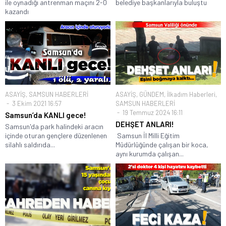
ile oynadığı antrenman maçını 2-0
belediye başkanlarıyla buluştu
kazandı
ASAYİŞ
,
SAMSUN HABERLERİ
ASAYİŞ
,
GÜNDEM
,
İlkadım Haberleri
,
3 Ekim 2021 16:57
SAMSUN HABERLERİ
19 Temmuz 2024 16:11
Samsun’da KANLI gece!
DEHŞET ANLARI!
Samsun'da park halindeki aracın
içinde oturan gençlere düzenlenen
Samsun İl Milli Eğitim
silahlı saldırıda...
Müdürlüğünde çalışan bir koca,
aynı kurumda çalışan...