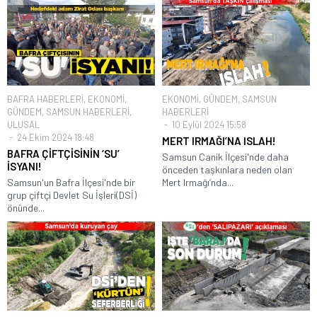
BAFRA HABERLERİ
,
EKONOMİ
,
EKONOMİ
,
GÜNDEM
,
SAMSUN
GÜNDEM
,
SAMSUN HABERLERİ
,
HABERLERİ
ULUSAL
10 Eylül 2024 15:58
24 Ekim 2024 18:48
MERT IRMAĞI’NA ISLAH!
BAFRA ÇİFTÇİSİNİN ‘SU’
Samsun Canik İlçesi'nde daha
İSYANI!
önceden taşkınlara neden olan
Samsun'un Bafra İlçesi'nde bir
Mert Irmağı’nda...
grup çiftçi Devlet Su İşleri(DSİ)
önünde...