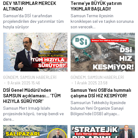
DEV YATIRIMLAR MERCEK
Terme’ye BÜYÜK yatırım
ALTINDA!
YIKIMLAR BAŞLADI!
Samsun'da DSİ tarafından
Samsun Terme ilçesinin
projelendirilen dev yatırımlar tüm
kronikleşen sel ve taşkın sorununa
hızıyla sürüyor
son verecek...
GÜNDEM
,
SAMSUN HABERLERİ
GÜNDEM
,
SAMSUN HABERLERİ
9 Aralık 2025 15:46
1 Aralık 2025 23:58
DSİ Genel Müdürü’nden
Samsun Yeni OSB’da hummalı
SAMSUN açıklaması… ‘TÜM
çalışma DSİ HIZ KESMİYOR!
HIZIYLA SÜRÜYOR!’
Samsun’un Tekkeköy ilçesinde
Samsun Mert Irmağı Islahı
bulunun Yeni Organize Sanayi
projesinde köprü, tersip bendi ve
Bölgesi’nde (OSB) altyapı...
dere...