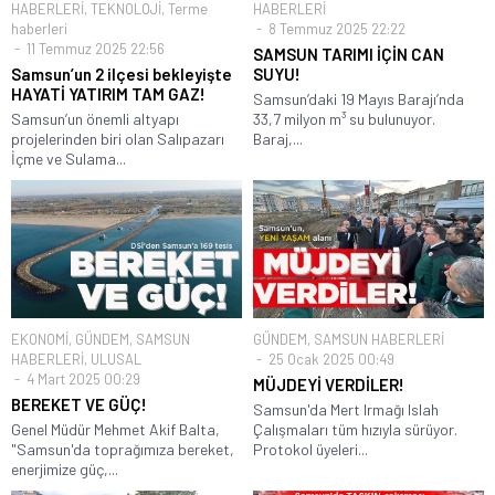
HABERLERİ
,
TEKNOLOJİ
,
Terme
HABERLERİ
haberleri
8 Temmuz 2025 22:22
11 Temmuz 2025 22:56
SAMSUN TARIMI İÇİN CAN
Samsun’un 2 ilçesi bekleyişte
SUYU!
HAYATİ YATIRIM TAM GAZ!
Samsun’daki 19 Mayıs Barajı’nda
Samsun’un önemli altyapı
33,7 milyon m³ su bulunuyor.
projelerinden biri olan Salıpazarı
Baraj,...
İçme ve Sulama...
EKONOMİ
,
GÜNDEM
,
SAMSUN
GÜNDEM
,
SAMSUN HABERLERİ
HABERLERİ
,
ULUSAL
25 Ocak 2025 00:49
4 Mart 2025 00:29
MÜJDEYİ VERDİLER!
BEREKET VE GÜÇ!
Samsun'da Mert Irmağı Islah
Genel Müdür Mehmet Akif Balta,
Çalışmaları tüm hızıyla sürüyor.
"Samsun'da toprağımıza bereket,
Protokol üyeleri...
enerjimize güç,...