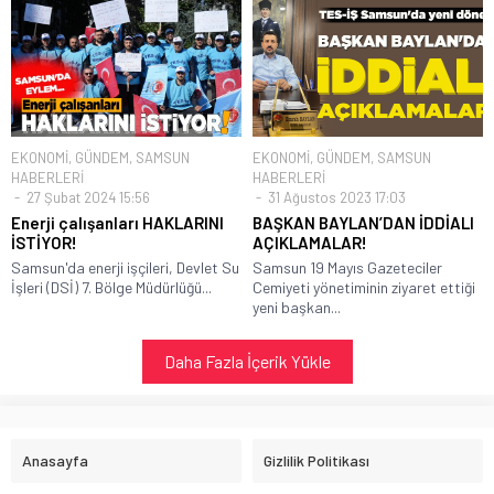
EKONOMİ
,
GÜNDEM
,
SAMSUN
EKONOMİ
,
GÜNDEM
,
SAMSUN
HABERLERİ
HABERLERİ
27 Şubat 2024 15:56
31 Ağustos 2023 17:03
Enerji çalışanları HAKLARINI
BAŞKAN BAYLAN’DAN İDDİALI
İSTİYOR!
AÇIKLAMALAR!
Samsun'da enerji işçileri, Devlet Su
Samsun 19 Mayıs Gazeteciler
İşleri (DSİ) 7. Bölge Müdürlüğü...
Cemiyeti yönetiminin ziyaret ettiği
yeni başkan...
Daha Fazla İçerik Yükle
Anasayfa
Gizlilik Politikası