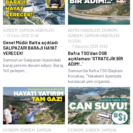
GÜNDEM
,
SAMSUN HABERLERİ
BAFRA HABERLERİ
,
EKONOMİ
,
13 Ekim 2025 21:49
GÜNDEM
,
SAMSUN HABERLERİ
,
ULUSAL
Genel Müdür Balta açıkladı
7 Ağustos 2025 21:52
SALIPAZARI BARAJI HAYAT
VERECEK!
Bafra TSO’dan OSB
açıklaması ‘STRATEJİK BİR
Samsun'un Salıpazarı ilçesindeki
ADIM!..’
baraj yatırımı devam ediyor. Baraj,
143 yerleşim...
Samsun'da Bafra TSO Başkanı
Kocabaş, "Yakakent ilçemizde
kurulacak yeni organize...
EKONOMİ
,
GÜNDEM
,
SAMSUN
EKONOMİ
,
GÜNDEM
,
SAMSUN