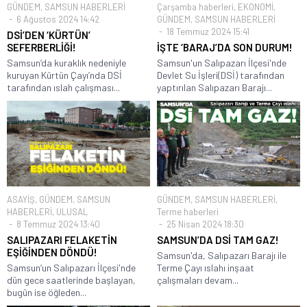
GÜNDEM
,
SAMSUN HABERLERİ
Çarşamba haberleri
,
EKONOMİ
,
6 Ağustos 2024 14:42
GÜNDEM
,
SAMSUN HABERLERİ
18 Temmuz 2024 15:41
DSİ’DEN ‘KÜRTÜN’
SEFERBERLİĞİ!
İŞTE ‘BARAJ’DA SON DURUM!
Samsun’da kuraklık nedeniyle
Samsun'un Salıpazarı İlçesi'nde
kuruyan Kürtün Çayı’nda DSİ
Devlet Su İşleri(DSİ) tarafından
tarafından ıslah çalışması...
yaptırılan Salıpazarı Barajı...
ASAYİŞ
,
GÜNDEM
,
SAMSUN
GÜNDEM
,
SAMSUN HABERLERİ
,
HABERLERİ
,
ULUSAL
Terme haberleri
8 Temmuz 2024 13:40
25 Nisan 2024 18:30
SALIPAZARI FELAKETİN
SAMSUN’DA DSİ TAM GAZ!
EŞİĞİNDEN DÖNDÜ!
Samsun'da, Salıpazarı Barajı ile
Samsun’un Salıpazarı İlçesi'nde
Terme Çayı ıslahı inşaat
dün gece saatlerinde başlayan,
çalışmaları devam...
bugün ise öğleden...