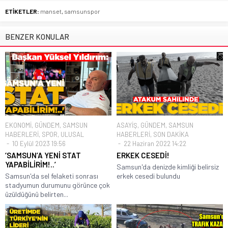
ETİKETLER:
manset
,
samsunspor
BENZER KONULAR
EKONOMİ
,
GÜNDEM
,
SAMSUN
ASAYİŞ
,
GÜNDEM
,
SAMSUN
HABERLERİ
,
SPOR
,
ULUSAL
HABERLERİ
,
SON DAKİKA
10 Eylül 2023 19:56
22 Haziran 2022 14:22
‘SAMSUN’A YENİ STAT
ERKEK CESEDİ!
YAPABİLİRİM!..’
Samsun'da denizde kimliği belirsiz
Samsun'da sel felaketi sonrası
erkek cesedi bulundu
stadyumun durumunu görünce çok
üzüldüğünü belirten...