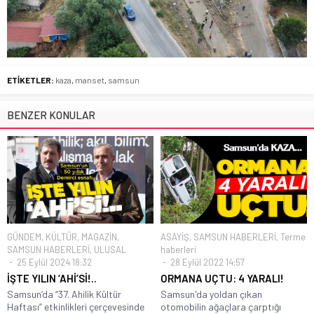
ETİKETLER:
kaza
,
manset
,
samsun
BENZER KONULAR
GÜNDEM
,
KÜLTÜR
,
MAGAZİN
,
ASAYİŞ
,
SAMSUN HABERLERİ
,
Terme
SAMSUN HABERLERİ
,
ULUSAL
haberleri
25 Eylül 2024 18:32
28 Eylül 2022 14:57
İŞTE YILIN ‘AHİ’Sİ!..
ORMANA UÇTU: 4 YARALI!
Samsun’da “37. Ahilik Kültür
Samsun'da yoldan çıkan
Haftası” etkinlikleri çerçevesinde
otomobilin ağaçlara çarptığı