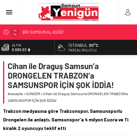
BİR SAMSUN KLASİĞİ!
SAMSUN’DA DENİZ FACİASI!
İSTANBUL
30°C
ALTIN
6.680,93
KUNDUZ’DA SKANDAL!
PARÇALI BULUTLU
YÖNETİCİ SEÇERKEN YAPILAN EN BÜYÜK HATALAR
BİST
Cihan ile Draguş Samsun’a
13.795,57
SAMSUN’DA ‘DOSTLUK’ GÖSTERİSİ!
DRONGELEN TRABZON’a
DOLAR
47,7189
SAMSUNSPOR İÇİN ŞOK İDDİA!
EURO
Anasayfa
»
GÜNDEM
»
Cihan ile Draguş Samsun’a DRONGELEN TRABZON’a
55,2097
SAMSUNSPOR İÇİN ŞOK İDDİA!
Trabzon medyasına göre Trabzonspor, Samsunsporlu
Drongelen ile anlaştı, Samsunspor’a 4 milyon Euora ve 1’i
kiralık 2 oyuncuyu teklif etti