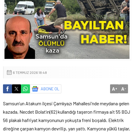
6 TEMMUZ 2026 18:48
A
A
ABONE OL
+
-
Samsun’un Atakum ilçesi Çamlıyazı Mahallesi’nde meydana gelen
kazada, Necdet Bolat’ın(62) kullandığı taşeron firmaya ait 55 BDJ
56 plakalı hafriyat kamyonunun yokuşta freni boşaldı. Elektrik
direğine çarpan kamyon devrilip, yan yattı. Kamyona yüklü taşlar,