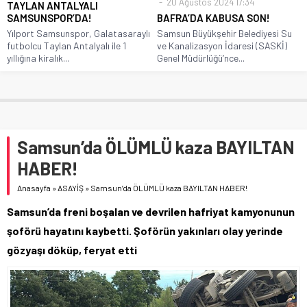
20 Ağustos 2024 17:34
TAYLAN ANTALYALI
SAMSUNSPOR’DA!
BAFRA’DA KABUSA SON!
Yılport Samsunspor, Galatasaraylı
Samsun Büyükşehir Belediyesi Su
futbolcu Taylan Antalyalı ile 1
ve Kanalizasyon İdaresi (SASKİ)
yıllığına kiralık...
Genel Müdürlüğü’nce...
Samsun’da ÖLÜMLÜ kaza BAYILTAN
HABER!
Anasayfa
»
ASAYİŞ
»
Samsun’da ÖLÜMLÜ kaza BAYILTAN HABER!
Samsun’da freni boşalan ve devrilen hafriyat kamyonunun
şoförü hayatını kaybetti. Şoförün yakınları olay yerinde
gözyaşı döküp, feryat etti