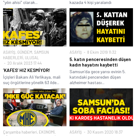
"yılın ahisi" olarak...
kazada 4 kişi yaralandı
ASAYİŞ
,
GÜNDEM
,
SAMSUN
ASAYİŞ
8 Ekim 2019 11:32
HABERLERİ
,
ULUSAL
5. katın penceresinden düşen
20 Aralık 2023 17:44
kadın hayatını kaybetti
‘KAFES’ HIZ KESMİYOR!
Samsun'da gece yarısı evinin 5.
İçişleri Bakanı Ali Yerlikaya, mali
katındaki pencereden düşen
suç örgütlerine yönelik 63 ilde...
alzheimer hastası...
Çarşamba haberleri
,
EKONOMİ
,
ASAYİŞ
30 Kasım 2020 18:37