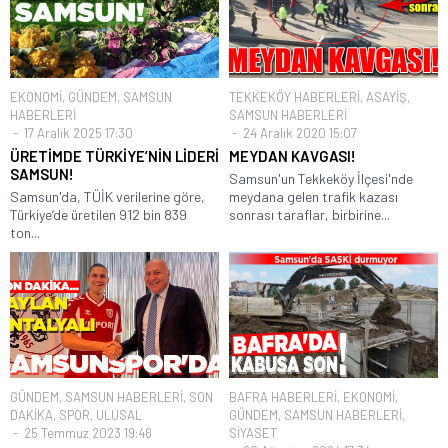
EKONOMİ
,
GÜNDEM
,
SAMSUN
TEKKEKÖY HABERLERİ
,
ASAYİŞ
,
HABERLERİ
SAMSUN HABERLERİ
17 Aralık 2025 17:30
24 Aralık 2020 15:07
ÜRETİMDE TÜRKİYE’NİN LİDERİ
MEYDAN KAVGASI!
SAMSUN!
Samsun'un Tekkeköy İlçesi'nde
Samsun'da, TÜİK verilerine göre,
meydana gelen trafik kazası
Türkiye’de üretilen 912 bin 839
sonrası taraflar, birbirine...
ton...
GÜNDEM
,
SAMSUN HABERLERİ
,
SON
BAFRA HABERLERİ
,
EKONOMİ
,
DAKİKA
,
SPOR
,
ULUSAL
GÜNDEM
,
SAMSUN HABERLERİ
,
25 Temmuz 2023 19:46
SİYASET