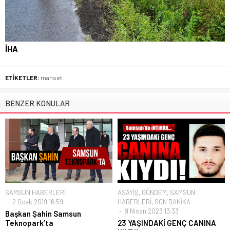
İHA
ETİKETLER:
manset
BENZER KONULAR
SAMSUN HABERLERİ
ASAYİŞ
,
GÜNDEM
,
SAMSUN
2 Ocak 2019 16:59
HABERLERİ
,
SON DAKİKA
9 Nisan 2023 13:33
Başkan Şahin Samsun
Teknopark’ta
23 YAŞINDAKİ GENÇ CANINA