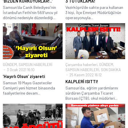
‘BİZDEN KORKUYORLAR!..’
3 TUTUKLAMA!
Samsun'da Canik Belediyesi'nin
Vezirköprü’de sahte para kullanan
İstanbul’un Fethi’nin 569'uncu yıl
3 kişi, İlçe Emniyet Müdürlüğü’nün
dönümü nedeniyle düzenlediği...
operasyonuyla...
GÜNDEM
,
SAMSUN HABERLERİ
Çarşamba haberleri
,
GÜNDEM
,
3 Ocak 2021 16:10
SAMSUN HABERLERİ
,
SON DAKİKA
25 Kasım 2022 16:12
‘Hayırlı Olsun’ ziyareti
KALPLERİ ISITTI!
Samsun 19 Mayıs Gazeteciler
Cemiyeti yeni hizmet binasında
Samsun'da, eğitim yardımlarını
faaliyetlerine devam...
sürdüren Çarşamba Ticaret
Borsası (ÇTB), okul müdürleri...