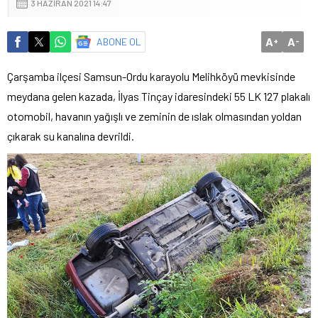
3 HAZIRAN 2021 14:47
A
A
ABONE OL
+
-
Çarşamba ilçesi Samsun-Ordu karayolu Melihköyü mevkisinde
meydana gelen kazada, İlyas Tinçay idaresindeki 55 LK 127 plakalı
otomobil, havanın yağışlı ve zeminin de ıslak olmasından yoldan
çıkarak su kanalına devrildi.