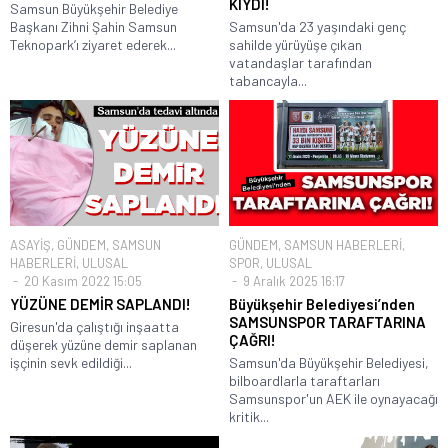
KIYDI!
Samsun Büyükşehir Belediye
Başkanı Zihni Şahin Samsun
Samsun'da 23 yaşındaki genç
Teknopark’ı ziyaret ederek...
sahilde yürüyüşe çıkan
vatandaşlar tarafından
tabancayla...
ASAYİŞ
,
GÜNDEM
,
SAMSUN
GÜNDEM
,
SAMSUN HABERLERİ
,
HABERLERİ
,
ULUSAL
SPOR
,
ULUSAL
20 Kasım 2022 15:05
9 Aralık 2025 16:17
YÜZÜNE DEMİR SAPLANDI!
Büyükşehir Belediyesi’nden
SAMSUNSPOR TARAFTARINA
Giresun'da çalıştığı inşaatta
ÇAĞRI!
düşerek yüzüne demir saplanan
işçinin sevk edildiği...
Samsun'da Büyükşehir Belediyesi,
bilboardlarla taraftarları
Samsunspor'un AEK ile oynayacağı
kritik...