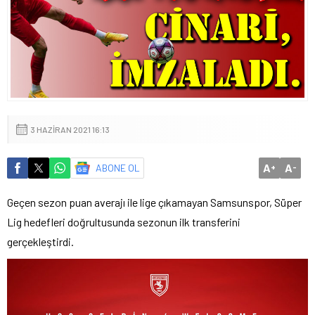
3 HAZIRAN 2021 16:13
A
A
ABONE OL
+
-
Geçen sezon puan averajı ile lige çıkamayan Samsunspor, Süper
Lig hedefleri doğrultusunda sezonun ilk transferini
gerçekleştirdi.