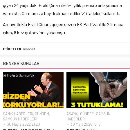
giyen 24 yaşındaki Erald Çinari ile 3+1 yıllık prensip anlaşmasına
varmıştır. Camiamıza hayırlı olmasını dileriz” ifadeleri kullanıldı.
Arnavutluklu Erald Çinari, geçen sezon FK Partizani ile 23 maça
çıkıp, 8 kez gol sevinci yaşamıştı.
ETİKETLER:
manset
BENZER KONULAR
CANİK HABERLERİ
,
GÜNDEM
,
ASAYİŞ
,
GÜNDEM
,
SAMSUN
SAMSUN HABERLERİ
HABERLERİ
30 Mayıs 2022 21:20
30 Mart 2026 15:16