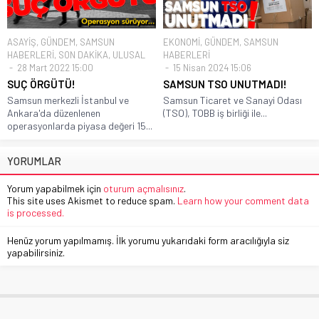
ASAYİŞ
,
GÜNDEM
,
SAMSUN
EKONOMİ
,
GÜNDEM
,
SAMSUN
HABERLERİ
,
SON DAKİKA
,
ULUSAL
HABERLERİ
28 Mart 2022 15:00
15 Nisan 2024 15:06
SUÇ ÖRGÜTÜ!
SAMSUN TSO UNUTMADI!
Samsun merkezli İstanbul ve
Samsun Ticaret ve Sanayi Odası
Ankara'da düzenlenen
(TSO), TOBB iş birliği ile...
operasyonlarda piyasa değeri 15...
YORUMLAR
Yorum yapabilmek için
oturum açmalısınız
.
This site uses Akismet to reduce spam.
Learn how your comment data
is processed.
Henüz yorum yapılmamış. İlk yorumu yukarıdaki form aracılığıyla siz
yapabilirsiniz.