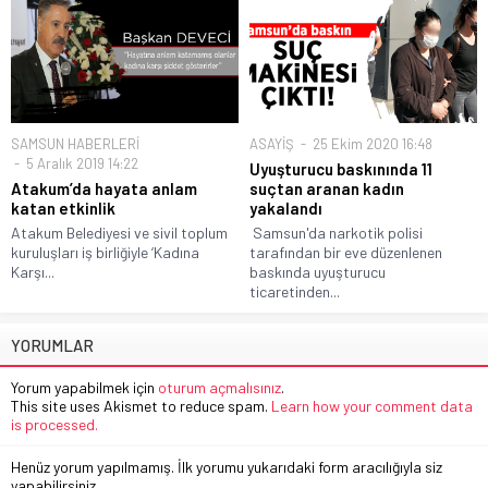
SAMSUN HABERLERİ
ASAYİŞ
25 Ekim 2020 16:48
5 Aralık 2019 14:22
Uyuşturucu baskınında 11
Atakum’da hayata anlam
suçtan aranan kadın
katan etkinlik
yakalandı
Atakum Belediyesi ve sivil toplum
Samsun'da narkotik polisi
kuruluşları iş birliğiyle ‘Kadına
tarafından bir eve düzenlenen
Karşı...
baskında uyuşturucu
ticaretinden...
YORUMLAR
Yorum yapabilmek için
oturum açmalısınız
.
This site uses Akismet to reduce spam.
Learn how your comment data
is processed.
Henüz yorum yapılmamış. İlk yorumu yukarıdaki form aracılığıyla siz
yapabilirsiniz.