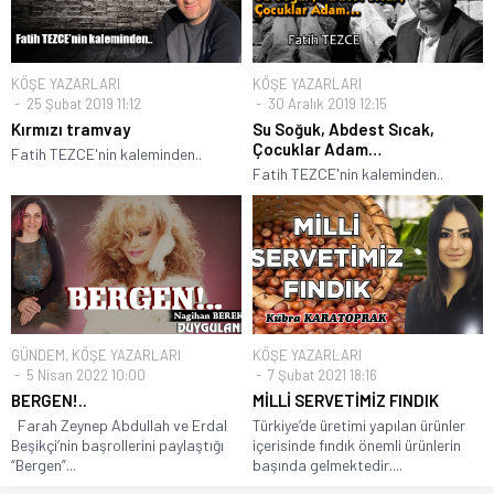
KÖŞE YAZARLARI
KÖŞE YAZARLARI
25 Şubat 2019 11:12
30 Aralık 2019 12:15
Kırmızı tramvay
Su Soğuk, Abdest Sıcak,
Çocuklar Adam…
Fatih TEZCE'nin kaleminden..
Fatih TEZCE'nin kaleminden..
GÜNDEM
,
KÖŞE YAZARLARI
KÖŞE YAZARLARI
5 Nisan 2022 10:00
7 Şubat 2021 18:16
BERGEN!..
MİLLİ SERVETİMİZ FINDIK
Farah Zeynep Abdullah ve Erdal
Türkiye’de üretimi yapılan ürünler
Beşikçi’nin başrollerini paylaştığı
içerisinde fındık önemli ürünlerin
“Bergen”...
başında gelmektedir....