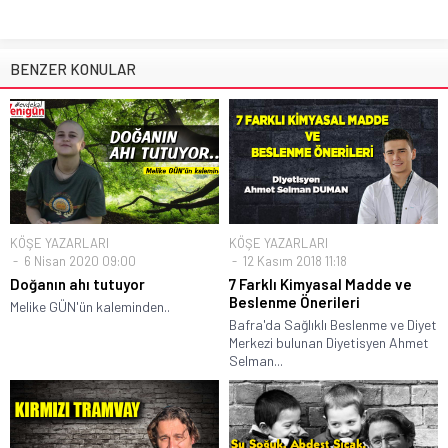
BENZER KONULAR
KÖŞE YAZARLARI
KÖŞE YAZARLARI
6 Nisan 2020 09:00
12 Kasım 2018 11:18
Doğanın ahı tutuyor
7 Farklı Kimyasal Madde ve
Beslenme Önerileri
Melike GÜN'ün kaleminden..
Bafra'da Sağlıklı Beslenme ve Diyet
Merkezi bulunan Diyetisyen Ahmet
Selman...