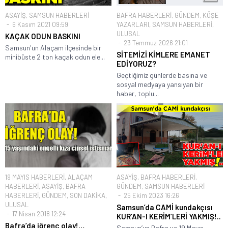
ASAYİŞ
,
SAMSUN HABERLERİ
BAFRA HABERLERİ
,
GÜNDEM
,
KÖŞE
6 Kasım 2021 09:59
YAZARLARI
,
SAMSUN HABERLERİ
,
ULUSAL
KAÇAK ODUN BASKINI
23 Temmuz 2026 21:01
Samsun'un Alaçam ilçesinde bir
SİTEMİZİ KİMLERE EMANET
minibüste 2 ton kaçak odun ele...
EDİYORUZ?
Geçtiğimiz günlerde basına ve
sosyal medyaya yansıyan bir
haber, toplu...
19 MAYIS HABERLERİ
,
ALAÇAM
ASAYİŞ
,
BAFRA HABERLERİ
,
HABERLERİ
,
ASAYİŞ
,
BAFRA
GÜNDEM
,
SAMSUN HABERLERİ
HABERLERİ
,
GÜNDEM
,
SON DAKİKA
,
25 Ekim 2023 16:26
ULUSAL
Samsun’da CAMİ kundakçısı
17 Nisan 2018 12:24
KUR’AN-I KERİM’LERİ YAKMIŞ!..
Bafra’da iğrenç olay!…
Samsun’un Bafra ve 19 Mayıs