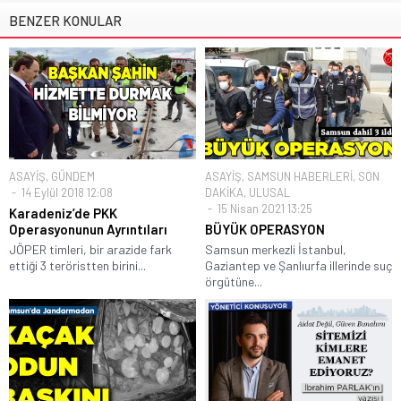
BENZER KONULAR
ASAYİŞ
,
GÜNDEM
ASAYİŞ
,
SAMSUN HABERLERİ
,
SON
14 Eylül 2018 12:08
DAKİKA
,
ULUSAL
15 Nisan 2021 13:25
Karadeniz’de PKK
Operasyonunun Ayrıntıları
BÜYÜK OPERASYON
JÖPER timleri, bir arazide fark
Samsun merkezli İstanbul,
ettiği 3 teröristten birini...
Gaziantep ve Şanlıurfa illerinde suç
örgütüne...