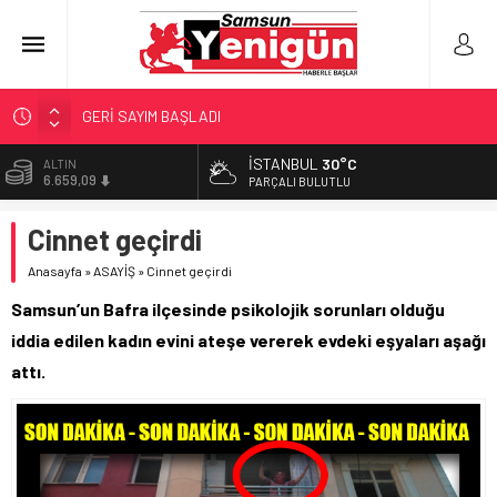
GERİ SAYIM BAŞLADI
SAMSUNSPOR’DA HEDEF 5’İNCİLİK!
İSTANBUL
30°C
ALTIN
6.659,09
‘BAFRA’YA YATIRIM YAPIN!’
PARÇALI BULUTLU
İŞTE FINDIK FİYATI!
BİST
Cinnet geçirdi
13.779,39
YÖNETİCİ SEÇERKEN YAPILAN EN BÜYÜK HATALAR
Anasayfa
»
ASAYİŞ
»
Cinnet geçirdi
DOLAR
47,7155
Samsun’un Bafra ilçesinde psikolojik sorunları olduğu
EURO
iddia edilen kadın evini ateşe vererek evdeki eşyaları aşağı
55,1921
attı.