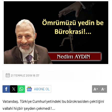
21 TEMMUZ 2019 18:37
A
A
ABONE OL
+
-
Vatandaş, Türkiye Cumhuriyetindeki bu bürokrasiden çektiğini
vallahi hiçbir şeyden çekmedi!…