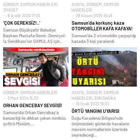
GÜNDEM
,
SAMSUN HABERLERİ
,
ASAYİŞ
,
GÜNDEM
,
SAMSUN
SİYASET
HABERLERİ
8 Aralık 2020 17:01
28 Kasım 2025 19:49
‘ÇOK GEREKSİZ!..’
Samsun’da korkunç kaza
OTOMOBİLLER KAFA KAFAYA!
Samsun Büyükşehir Belediye
Başkanı Mustafa Demir, Demiryol-
Samsun'da 2 otomobilin çarpıştığı
İş Sendikası'nın SAMULAŞ için...
kazada 3 kişi yaralandı
GÜNDEM
,
SAMSUN HABERLERİ
ASAYİŞ
,
GÜNDEM
,
SAMSUN
3 Mart 2024 15:33
HABERLERİ
,
SON DAKİKA
18 Ocak 2023 18:02
ORHAN GENCEBAY SEVGİSİ!
ÖRTÜ YANGINI UYARISI
Samsun’da Orhan Gencebay’a
benzerliği ile dikkat çeken minibüs
Doğu Karadeniz Bölgesi’nde
şoförü Müslüm,...
önümüzdeki günlerde havaların
mevsim normallerinin üzerinde
seyredeceği...