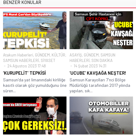
BENZER KONULAR
Atakum Haberleri
,
GÜNDEM
,
KÜLTÜR
,
ASAYİŞ
,
GÜNDEM
,
SAMSUN
SAMSUN HABERLERİ
,
SİYASET
HABERLERİ
,
SON DAKİKA
24 Ağustos 2023 17:48
14 Şubat 2023 14:31
‘KURUPELİT’ TEPKİSİ
‘UCUBE’ KAVŞAĞA NEŞTER!
Samsun'da yat limanındaki kirliliğe
Samsun Karayolları 7'nci Bölge
kasıtlı olarak göz yumulduğunu öne
Müdürlüğü tarafından 2017 yılında
süren...
yapılan, sık...