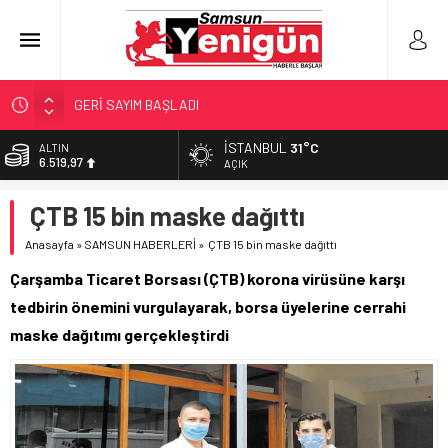
GERİ SAYIM BAŞLADI
SAMSUNSPOR’DA HEDEF 5’İNCİLİK!
İSTANBUL
31°C
ALTIN
6.519,97
‘BAFRA’YA YATIRIM YAPIN!’
AÇIK
İŞTE FINDIK FİYATI!
BİST
ÇTB 15 bin maske dağıttı
13.798,82
YÖNETİCİ SEÇERKEN YAPILAN EN BÜYÜK HATALAR
Anasayfa
»
SAMSUN HABERLERİ
»
ÇTB 15 bin maske dağıttı
DOLAR
47,7025
Çarşamba Ticaret Borsası (ÇTB) korona virüsüne karşı
EURO
tedbirin önemini vurgulayarak, borsa üyelerine cerrahi
55,0112
maske dağıtımı gerçekleştirdi