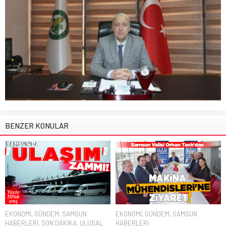
BENZER KONULAR
EKONOMİ
,
GÜNDEM
,
SAMSUN
EKONOMİ
,
GÜNDEM
,
SAMSUN
HABERLERİ
,
SON DAKİKA
,
ULUSAL
HABERLERİ