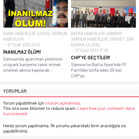
CANİK HABERLERİ
,
ASAYİŞ
,
SAMSUN
BAFRA HABERLERİ
,
GÜNDEM
,
HABERLERİ
SAMSUN HABERLERİ
,
SİYASET
,
SON
27 Ocak 2021 23:14
DAKİKA
,
ULUSAL
27 Eylül 2024 17:43
İNANILMAZ ÖLÜM!
CHP’YE GEÇTİLER!
Samsun'da apartman yöneticisi
otopark bariyerini tamir etmek
Samsun’un Bafra İlçesi’nde İYİ
isterken akıma kapılarak...
Parti’den istifa eden 20 kişi
CHP’ye...
YORUMLAR
Yorum yapabilmek için
oturum açmalısınız
.
This site uses Akismet to reduce spam.
Learn how your comment data
is processed.
Henüz yorum yapılmamış. İlk yorumu yukarıdaki form aracılığıyla siz
yapabilirsiniz.