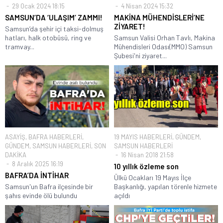
29 Ocak 2024 18:15
4 Nisan 2024 15:32
SAMSUN’DA ‘ULAŞIM’ ZAMMI!
MAKİNA MÜHENDİSLERİ’NE
ZİYARET!
Samsun’da şehir içi taksi-dolmuş
hatları, halk otobüsü, ring ve
Samsun Valisi Orhan Tavlı, Makina
tramvay...
Mühendisleri Odası(MMO) Samsun
Şubesi'ni ziyaret...
ASAYİŞ
,
BAFRA HABERLERİ
,
19 MAYIS HABERLERİ
,
GÜNDEM
,
GÜNDEM
,
SAMSUN HABERLERİ
,
SON
SAMSUN HABERLERİ
DAKİKA
16 Nisan 2018 21:58
8 Aralık 2025 16:19
10 yıllık özleme son
BAFRA’DA İNTİHAR
Ülkü Ocakları 19 Mayıs İlçe
Samsun'un Bafra ilçesinde bir
Başkanlığı, yapılan törenle hizmete
şahıs evinde ölü bulundu
açıldı