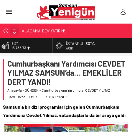
ALAÇAM’A ‘DEV’ YATIRIM!
RAPÇİ KESKİN GÖZALTINDA!
İSTANBUL
33°C
DOLAR
47,5954
‘HER PROJE GELECEĞE MİRAS!’
AÇIK
İŞTE FINDIK FİYATI!
EURO
Cumhurbaşkanı Yardımcısı CEVDET
55,0690
SAMSUNSPOR’DA TRANSFER!
YILMAZ SAMSUN’da… EMEKLİLER
ALTIN
6.525,39
DERT YANDI!
BİST
Anasayfa
»
GÜNDEM
»
Cumhurbaşkanı Yardımcısı CEVDET YILMAZ
13.788,73
SAMSUN’da… EMEKLİLER DERT YANDI!
Samsun’a bir dizi programlar için gelen Cumhurbaşkanı
Yardımcısı Cevdet Yılmaz, vatandaşlarla da bir araya geldi