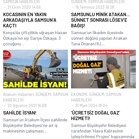
SAMSUN HABERLERİ
GÜNDEM
,
SAMSUN HABERLERİ
21 Ekim 2020 14:56
18 Temmuz 2023 18:28
KOCASININ EN YAKIN
SAMSUNLU MİNİK ATAKAN…
ARKADAŞIYLA SAMSUN’A
SÜNNET SONRASI LÖSEV’E
KAÇTI
BAĞIŞ!
Konya'da çiftçilikle uğraşan Hasan
Samsun'un İlkadım ilçesinde
Özkaya'nın eşi Sariye Özkaya, 3
sünnet düğünü yapılan Atakan
çocuğunu...
Tuna Onaran (6),...
Atakum Haberleri
,
GÜNDEM
,
SAMSUN
EKONOMİ
,
GÜNDEM
,
SAMSUN
HABERLERİ
HABERLERİ
22 Ağustos 2021 16:08
31 Mart 2024 18:04
SAHİLDE İSYAN!
‘ÜCRETSİZ DOĞAL GAZ’
HİZMETİ!
Samsun'un Atakum İlçesi sahilinde
Büyükşehir Belediyesi'ne ait iş
Samsun Büyükşehir Belediyesi
makinesinin çalışması,...
tarafından 'Hava Kalitesinin
İyileştirilmesi Projesi' kapsamında