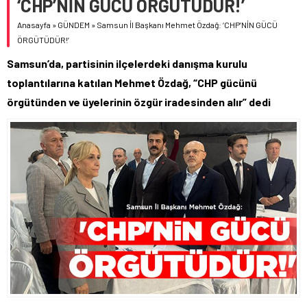
‘CHP’NİN GÜCÜ ÖRGÜTÜDÜR!’
Anasayfa
»
GÜNDEM
»
Samsun İl Başkanı Mehmet Özdağ: ‘CHP’NİN GÜCÜ
ÖRGÜTÜDÜR!’
Samsun’da, partisinin ilçelerdeki danışma kurulu
toplantılarına katılan Mehmet Özdağ, “CHP gücünü
örgütünden ve üyelerinin özgür iradesinden alır” dedi