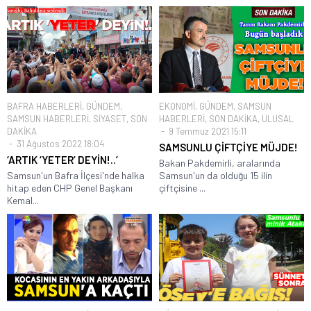
BAFRA HABERLERİ
,
GÜNDEM
,
EKONOMİ
,
GÜNDEM
,
SAMSUN
SAMSUN HABERLERİ
,
SİYASET
,
SON
HABERLERİ
,
SON DAKİKA
,
ULUSAL
DAKİKA
9 Temmuz 2021 15:11
31 Ağustos 2022 18:04
SAMSUNLU ÇİFTÇİYE MÜJDE!
‘ARTIK ‘YETER’ DEYİN!..’
Bakan Pakdemirli, aralarında
Samsun'un Bafra İlçesi'nde halka
Samsun'un da olduğu 15 ilin
hitap eden CHP Genel Başkanı
çiftçisine ...
Kemal...