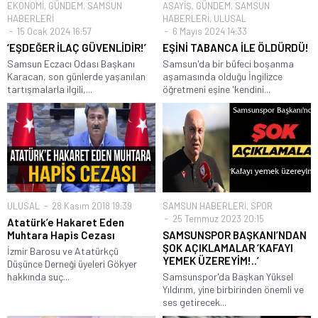
EKONOMİ
,
GÜNDEM
,
SAMSUN
ASAYİŞ
,
GÜNDEM
,
SAMSUN
HABERLERİ
HABERLERİ
,
ULUSAL
15 Ocak 2024 16:57
6 Mayıs 2024 14:33
‘EŞDEĞER İLAÇ GÜVENLİDİR!’
EŞİNİ TABANCA İLE ÖLDÜRDÜ!
Samsun Eczacı Odası Başkanı
Samsun'da bir büfeci boşanma
Karacan, son günlerde yaşanılan
aşamasında olduğu İngilizce
tartışmalarla ilgili,...
öğretmeni eşine 'kendini...
ULUSAL
28 Kasım 2018 19:39
SAMSUN HABERLERİ
,
SPOR
25 Temmuz 2023 20:15
Atatürk’e Hakaret Eden
Muhtara Hapis Cezası
SAMSUNSPOR BAŞKANI’NDAN
ŞOK AÇIKLAMALAR ‘KAFAYI
İzmir Barosu ve Atatürkçü
YEMEK ÜZEREYİM!..’
Düşünce Derneği üyeleri Gökyer
hakkında suç...
Samsunspor'da Başkan Yüksel
Yıldırım, yine birbirinden önemli ve
ses getirecek...