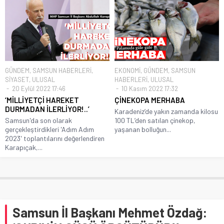
GÜNDEM
,
SAMSUN HABERLERİ
,
EKONOMİ
,
GÜNDEM
,
SAMSUN
SİYASET
,
ULUSAL
HABERLERİ
,
ULUSAL
20 Eylül 2022 17:46
10 Kasım 2022 17:32
‘MİLLİYETÇİ HAREKET
ÇİNEKOPA MERHABA
DURMADAN İLERLİYOR!..’
Karadeniz’de yakın zamanda kilosu
Samsun'da son olarak
100 TL’den satılan çinekop,
gerçekleştirdikleri 'Adım Adım
yaşanan bolluğun...
2023' toplantılarını değerlendiren
Karapıçak,...
Samsun İl Başkanı Mehmet Özdağ: