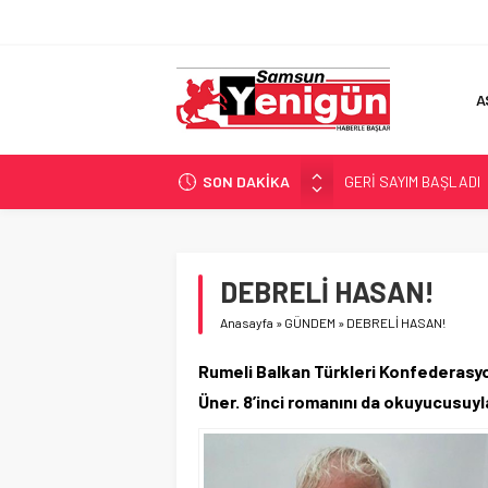
A
SON DAKİKA
GERİ SAYIM BAŞLADI
SAMSUNSPOR’DA HEDE
‘BAFRA’YA YATIRIM YAP
İŞTE FINDIK FİYATI!
DEBRELİ HASAN!
YÖNETİCİ SEÇERKEN
Anasayfa
»
GÜNDEM
»
DEBRELİ HASAN!
Rumeli Balkan Türkleri Konfederasy
Üner. 8’inci romanını da okuyucusuyl