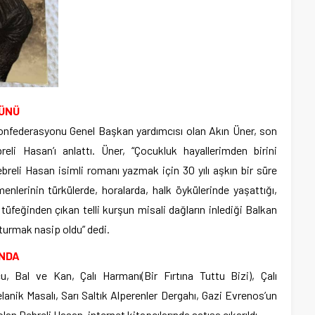
RÜNÜ
onfederasyonu Genel Başkan yardımcısı olan Akın Üner, son
eli Hasan’ı anlattı. Üner, “Çocukluk hayallerimden birini
breli Hasan isimli romanı yazmak için 30 yılı aşkın bir süre
lerinin türkülerde, horalarda, halk öykülerinde yaşattığı,
üfeğinden çıkan telli kurşun misali dağların inlediği Balkan
turmak nasip oldu” dedi.
INDA
u, Bal ve Kan, Çalı Harmanı(Bir Fırtına Tuttu Bizi), Çalı
lanik Masalı, Sarı Saltık Alperenler Dergahı, Gazi Evrenos’un
olan Debreli Hasan, internet kitapçılarında satışa çıkarıldı.