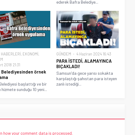
ederek Bafra Belediye...
 HABERLERİ
,
EKONOMİ
,
GÜNDEM
4 Haziran 2024 16:43
EM
PARA İSTEDİ, ALAMAYINCA
t 2018 21:31
BIÇAKLADI!
 Belediyesinden örnek
Samsun'da gece yarısı sokakta
lama
karşılaştığı şahıstan para isteyen
Belediyesi başlattığı ve bir
zanlı istediği...
ı hizmete sunduğu 10 yeni...
n how your comment data is processed.