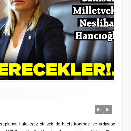
A
A
+
-
esaplarına hukuksuz bir şekilde haciz konması ve ardından