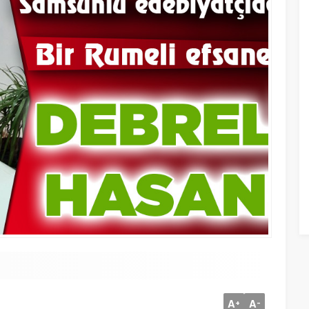
A
A
+
-