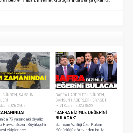
Ş
,
GÜNDEM
,
SAMSUN
BAFRA HABERLERİ
,
GÜNDEM
,
LERİ
SAMSUN HABERLERİ
,
SİYASET
ubat 2025 21:02
21 Kasım 2023 18:22
ZAMANINDA!
‘BAFRA BİZİMLE DEĞERİNİ
BULACAK’
’da 73 yaşındaki diyaliz
ı Havva Sezer, Büyükşehir
Samsun Valiliği Özel Kalem
esi ekiplerince...
Müdürlüğü görevinden istifa