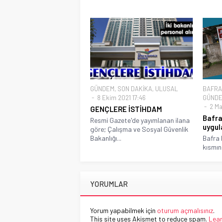
GÜNDEM
,
SON DAKİKA
,
ULUSAL
BAFRA
8 Ekim 2021 17:46
GÜND
2 Mar
GENÇLERE İSTİHDAM
Bafra
Resmi Gazete'de yayımlanan ilana
uygu
göre; Çalışma ve Sosyal Güvenlik
Bakanlığı...
Bafra 
kısmın
YORUMLAR
Yorum yapabilmek için
oturum açmalısınız
.
This site uses Akismet to reduce spam.
Lear