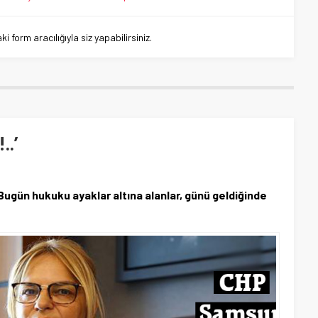
 form aracılığıyla siz yapabilirsiniz.
.’
Bugün hukuku ayaklar altına alanlar, günü geldiğinde