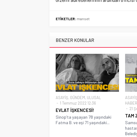
ETİKETLER:
manset
BENZER KONULAR
ASAYİŞ
,
GÜNDEM
,
ULUSAL
ASAYİ
1 Temmuz 2022 12:36
HABER
21 Ş
EVLAT İŞKENCESİ!
TAM 
Sinop’ta yaşayan 78 yaşındaki
Fatma B. ve eşi 71 yaşındaki...
Samsun
hastas
Belediy