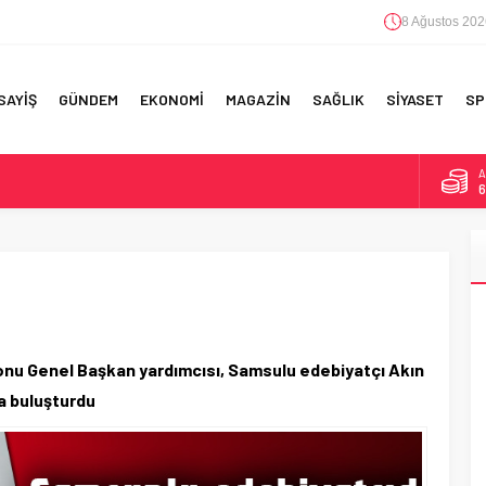
8 Ağustos 202
SAYİŞ
GÜNDEM
EKONOMİ
MAGAZİN
SAĞLIK
SİYASET
SP
A
6
F 5’İNCİLİK!
B
1
IN!’
D
4
 YAPILAN EN BÜYÜK HATALAR
E
5
onu Genel Başkan yardımcısı, Samsulu edebiyatçı Akın
a buluşturdu