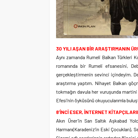
30 YILI AŞAN BİR ARAŞTIRMANIN Ü
Aynı zamanda Rumeli Balkan Türkleri K
romanında bir Rumeli efsanesini, Debr
gerçekleştirmenin sevinci içindeyim. De
araştırma yaptım. Nihayet Balkan göçmen
tokmağın davula her vuruşunda martini t
Efesi’nin öyküsünü okuyucularımla buluş
8’İNCİ ESER, İNTERNET KİTAPÇILAR
Akın Üner’in Sarı Saltık Aşkabad Yolc
Harmanı(Karadeniz’in Eski Çocukları), Se
Gizemi adlı eserlerinnin ardından 8’incisi 