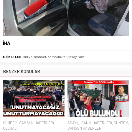
İHA
ETİKETLER:
kurye
,
manset
,
samsun
,
tekkeköy kaza
BENZER KONULAR
GÜNDEM
,
SAMSUN HABERLERİ
,
ASAYİŞ
,
CANİK HABERLERİ
,
GÜNDEM
,
ULUSAL
SAMSUN HABERLERİ