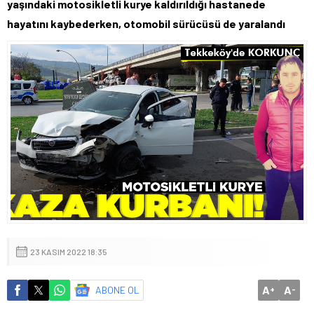
yaşındaki motosikletli kurye kaldırıldığı hastanede
hayatını kaybederken, otomobil sürücüsü de yaralandı
23 KASIM 2022 18:35
A
A
ABONE OL
+
-