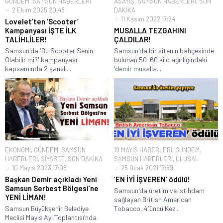
GÜNDEM
,
SAMSUN HABERLERİ
ASAYİŞ
,
SAMSUN HABERLERİ
,
SON
2 Ekim 2025 20:48
DAKİKA
11 Kasım 2022 17:24
Lovelet’ten ‘Scooter’
Kampanyası İŞTE İLK
MUSALLA TEZGAHINI
TALİHLİLER!
ÇALDILAR!
Samsun'da 'Bu Scooter Senin
Samsun'da bir sitenin bahçesinde
Olabilir mi?' kampanyası
bulunan 50-60 kilo ağırlığındaki
kapsamında 2 şanslı...
'demir musalla...
EKONOMİ
,
GÜNDEM
,
SAMSUN
19 MAYIS HABERLERİ
,
GÜNDEM
,
HABERLERİ
,
SİYASET
,
SON DAKİKA
SAMSUN HABERLERİ
,
ULUSAL
10 Mayıs 2023 17:06
25 Ocak 2021 17:59
Başkan Demir açıkladı Yeni
‘EN İYİ İŞVEREN’ ödülü!
Samsun Serbest Bölgesi’ne
Samsun'da üretim ve istihdam
YENİ LİMAN!
sağlayan British American
Samsun Büyükşehir Belediye
Tobacco, 4'üncü Kez...
Meclisi Mayıs Ayı Toplantısı’nda