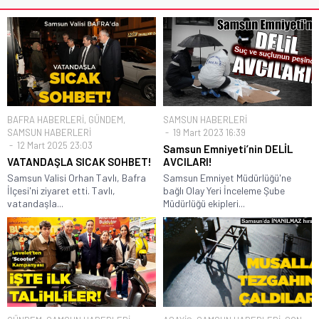
BAFRA HABERLERİ
,
GÜNDEM
,
SAMSUN HABERLERİ
SAMSUN HABERLERİ
19 Mart 2023 16:39
12 Mart 2025 23:03
Samsun Emniyeti’nin DELİL
VATANDAŞLA SICAK SOHBET!
AVCILARI!
Samsun Valisi Orhan Tavlı, Bafra
Samsun Emniyet Müdürlüğü'ne
İlçesi'ni ziyaret etti. Tavlı,
bağlı Olay Yeri İnceleme Şube
vatandaşla...
Müdürlüğü ekipleri...