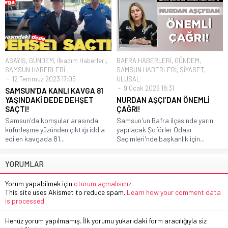
ASAYİŞ
,
GÜNDEM
,
İlkadım Haberleri
,
BAFRA HABERLERİ
,
GÜNDEM
,
SAMSUN HABERLERİ
SAMSUN HABERLERİ
,
SİYASET
,
12 Temmuz 2023 17:05
ULUSAL
9 Ocak 2026 18:31
SAMSUN’DA KANLI KAVGA 81
YAŞINDAKİ DEDE DEHŞET
NURDAN AŞÇI’DAN ÖNEMLİ
SAÇTI!
ÇAĞRI!
Samsun'da komşular arasında
Samsun'un Bafra ilçesinde yarın
küfürleşme yüzünden çıktığı iddia
yapılacak Şoförler Odası
edilen kavgada 81...
Seçimleri'nde başkanlık için...
YORUMLAR
Yorum yapabilmek için
oturum açmalısınız
.
This site uses Akismet to reduce spam.
Learn how your comment data
is processed.
Henüz yorum yapılmamış. İlk yorumu yukarıdaki form aracılığıyla siz