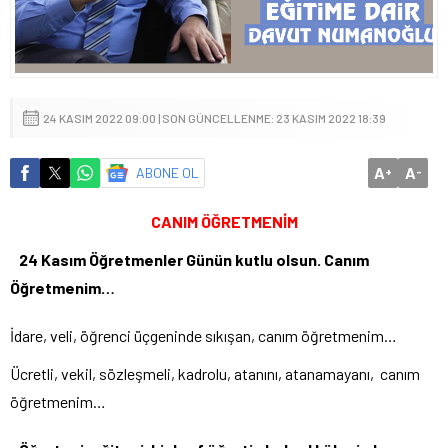
24 KASIM 2022 09:00 | SON GÜNCELLENME: 23 KASIM 2022 18:39
A
A
ABONE OL
+
-
CANIM ÖĞRETMENİM
24 Kasım Öğretmenler Günün kutlu olsun. Canım
Öğretmenim…
İdare, veli, öğrenci üçgeninde sıkışan, canım öğretmenim…
Ücretli, vekil, sözleşmeli, kadrolu, atanını, atanamayanı, canım
öğretmenim…