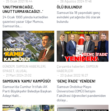
25 Ocak 2021 16:44
26 Ağustos 2024 17:46
‘UNUTMAYACAĞIZ,
ÖLÜ BULUNDU!
UNUTTURMAYACAĞIZ!..’
Samsun'da 18 yaşındaki genç
24 Ocak 1993 yılında katledilen
evindeki yatağında ölü olarak
gazeteci yazar Uğur Mumcu,
bulundu
Samsun'da,...
GÜNDEM
,
SAMSUN HABERLERİ
,
Çarşamba haberleri
,
SAMSUN
SİYASET
,
ULUSAL
HABERLERİ
21 Mart 2024 21:02
23 Şubat 2022 16:27
SAMSUN’A ‘KAMU’ KAMPÜSÜ!
‘GENÇ İFADE’ YENİDEN!
Samsun'da Cumhur İttifakı AK
Samsun Ondokuz Mayıs
Parti Büyükşehir Belediye Başkan
Üniversitesi (OMÜ) İletişim
Adayı Halit...
Fakültesi öğrencileri pandemiden
dolayı...