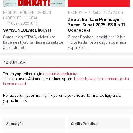
EKONOMİ
,
GÜNDEM
,
SAMSUN
EKONOMİ
21 Şubat 2025 20:00
HABERLERİ
,
ULUSAL
Ziraat Bankası Promosyon
17 Ocak 2022 16:13
Zammı Şubat 2025! 83 Bin TL
SAMSUNLULAR DİKKAT!
Ödenecek!
Samsun'da YEPAŞ, elektrikte
Ziraat Bankası, emeklilere 12 bin
kademeli fiyat tarifesini şu şekilde
TL’ye kadar promosyon ödemesi
açıkladı: 150...
yaparken,...
YORUMLAR
Yorum yapabilmek için
oturum açmalısınız
.
This site uses Akismet to reduce spam.
Learn how your comment data
is processed.
Henüz yorum yapılmamış. İlk yorumu yukarıdaki form aracılığıyla siz
yapabilirsiniz.
Anasayfa
Gizlilik Politikası