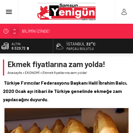
BİLİMİN İZİNDE!
TIR’A ‘ZEHİR’ BASKINI!
İSTANBUL
32°C
ALTIN
6.529,72
FECİ SON!
PARÇALI BULUTLU
UÇURUMDA CAN PAZARI!
BİST
Ekmek fiyatlarına zam yolda!
13.703,13
SAMSUN YANACAK!
Anasayfa
»
EKONOMİ
»
Ekmek fiyatlarına zam yolda!
DOLAR
47,5844
Türkiye Fırıncılar Federasyonu Başkanı Halil İbrahim Balcı,
EURO
2020 Ocak ayı itibari ile Türkiye genelinde ekmeğe zam
55,1152
yapılacağını duyurdu.