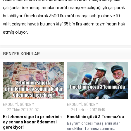
çalışanlar ise hesaplamalarını brüt maaşı ve çalıştığı yılı çarparak
bulabiliyor. Örnek olarak 3500 lira brüt maaşa sahip olan ve 10
yıllık çalışma hayatı bulunan kişi 35 bin lira kıdem tazminatını hak
etmiş oluyor.
BENZER KONULAR
EKONOMİ
,
GÜNDEM
EKONOMİ
,
GÜNDEM
27 Ekim 2017 20:07
24 Haziran 2017 19:16
Ertelenen sigorta primlerinin
Emeklinin gözü 3 Temmuz’da
ay sonuna kadar ödenmesi
Bayram öncesi maaşlarını alan
gerekiyor!
emekliler, Temmuz zammına