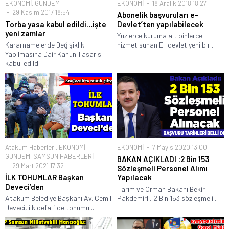
EKONOMİ
,
GÜNDEM
EKONOMİ
18 Aralık 2018 18:27
29 Kasım 2017 18:54
Abonelik başvuruları e-
Torba yasa kabul edildi…işte
Devlet’ten yapılabilecek
yeni zamlar
Yüzlerce kuruma ait binlerce
Kararnamelerde Değişiklik
hizmet sunan E- devlet yeni bir...
Yapılmasına Dair Kanun Tasarısı
kabul edildi
Atakum Haberleri
,
EKONOMİ
,
EKONOMİ
7 Mayıs 2020 13:00
GÜNDEM
,
SAMSUN HABERLERİ
BAKAN AÇIKLADI :2 Bin 153
29 Mart 2021 17:32
Sözleşmeli Personel Alımı
İLK TOHUMLAR Başkan
Yapılacak
Deveci’den
Tarım ve Orman Bakanı Bekir
Atakum Belediye Başkanı Av. Cemil
Pakdemirli, 2 Bin 153 sözleşmeli...
Deveci, ilk defa fide tohumu...