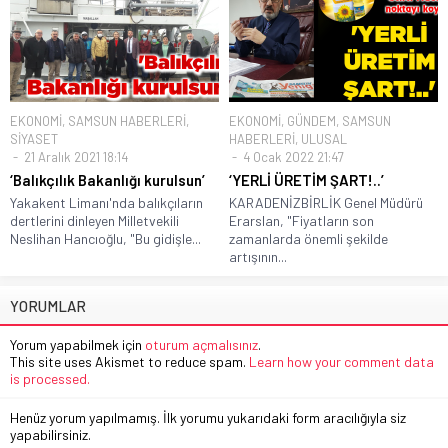
EKONOMİ
,
SAMSUN HABERLERİ
,
EKONOMİ
,
GÜNDEM
,
SAMSUN
SİYASET
HABERLERİ
,
ULUSAL
21 Aralık 2021 18:14
4 Ocak 2022 21:47
‘Balıkçılık Bakanlığı kurulsun’
‘YERLİ ÜRETİM ŞART!..’
Yakakent Limanı'nda balıkçıların
KARADENİZBİRLİK Genel Müdürü
dertlerini dinleyen Milletvekili
Erarslan, "Fiyatların son
Neslihan Hancıoğlu, "Bu gidişle...
zamanlarda önemli şekilde
artışının...
YORUMLAR
Yorum yapabilmek için
oturum açmalısınız
.
This site uses Akismet to reduce spam.
Learn how your comment data
is processed.
Henüz yorum yapılmamış. İlk yorumu yukarıdaki form aracılığıyla siz
yapabilirsiniz.