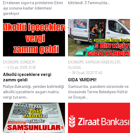
Ertelenen sigorta primlerinin Ekim
kilitlendi. 3 Temmuz’da...
ayı sonuna kadar ödenmesi
gerekiyor
EKONOMİ
,
GÜNDEM
EKONOMİ
,
SAMSUN HABERLERİ
,
4 Ocak 2018 21:18
ULUSAL
18 Ocak 2021 17:45
Alkollü içeceklere vergi
zammı geldi
GIDA YARDIMI!
Maliye Bakanlığı, yeniden belirlediği
Samsun'da, pandemi sürecinde ve
alkollü içeceklerin asgari maktu
öncesinde Terme Belediyesi Kültür
vergi tutarını...
ve Sosyal...