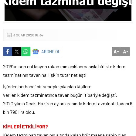
3 OCAK 2020 16:34
A
A
ABONE OL
+
-
2019’un son enflasyon rakamının açıklanmasıyla birlikte kıdem
tazminatının tavanına ilişkin tutar netleşti
İşinden herhangi bir sebeple çıkarılan kişilere
verilen kıdem tazminatında tavan bugün itibariyle değişti.
2020 yılının Ocak-Haziran ayları arasında kıdem tazminatı tavanı 6
bin 790 lira oldu.
KİMLERİ ETKİLİYOR?
Kıdem tazminatı tavanının altında kalan brüt maaşa sahip olan