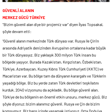
GÜVENLİ ALANIN
MERKEZ GÜCÜ TÜRKİYE
“Bizim güvenli alan diye bir projemiz var” diyen İlyas Topsakal,
şöyle devam etti:
“Güvenli alanın merkezinde Türk dünyası var. Rusya ile Çin’in
arasında Adriyatik denizinden Avrupa’nın ortalarına kadar büyük
bir Türk dünyasıyız. Biz yaklaşık 300 milyon Türk insanı bu
bölgede yaşıyor. Burada Kazakistan, Kırgızistan, Özbekistan,
Türkiye, Azerbaycan, Kuzey Kıbrıs Türk Cumhuriyeti (KKTC) ve
Macaristan var. Bu bölge tam da dünyanın karargahı ve Türklerin
yaşadığı bölge. Biz bu yerde zaten Türk devletleri teşkilatını
kurduk. 2040 vizyonunu da açıkladık. Bu bölge güvenli alan.
Türkiye de bu bölgenin en önemli etkin unsuru, merkez gücü. Biz
şöyle diyoruz; bizim alanımız güvenli. Rusya ve Çin de bizim
komşumuz. Biz barış içinde yaşamak istiyoruz, Orta Doğu’ya