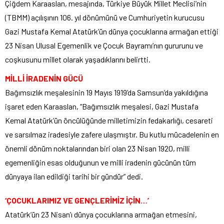
Çiğdem Karaaslan, mesajında, Türkiye Büyük Millet Meclisi’nin
(TBMM) açılışının 106. yıl dönümünü ve Cumhuriyetin kurucusu
Gazi Mustafa Kemal Atatürk’ün dünya çocuklarına armağan ettiği
23 Nisan Ulusal Egemenlik ve Çocuk Bayramı’nın gururunu ve
coşkusunu millet olarak yaşadıklarını belirtti.
MİLLİ İRADENİN GÜCÜ
Bağımsızlık meşalesinin 19 Mayıs 1919’da Samsun’da yakıldığına
işaret eden Karaaslan, “Bağımsızlık meşalesi, Gazi Mustafa
Kemal Atatürk’ün öncülüğünde milletimizin fedakarlığı, cesareti
ve sarsılmaz iradesiyle zafere ulaşmıştır. Bu kutlu mücadelenin en
önemli dönüm noktalarından biri olan 23 Nisan 1920, milli
egemenliğin esas olduğunun ve milli iradenin gücünün tüm
dünyaya ilan edildiği tarihi bir gündür” dedi.
‘ÇOCUKLARIMIZ VE GENÇLERİMİZ İÇİN…’
Atatürk’ün 23 Nisan’ı dünya çocuklarına armağan etmesini,