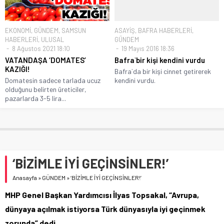
EKONOMİ
,
GÜNDEM
,
SAMSUN
ASAYİŞ
,
BAFRA HABERLERİ
,
HABERLERİ
,
ULUSAL
GÜNDEM
8 Ağustos 2021 18:10
19 Mayıs 2016 18:36
VATANDAŞA ‘DOMATES’
Bafra`bir kişi kendini vurdu
KAZIĞI!
Bafra`da bir kişi cinnet getirerek
Domatesin sadece tarlada ucuz
kendini vurdu.
olduğunu belirten üreticiler,
pazarlarda 3-5 lira...
‘BİZİMLE İYİ GEÇİNSİNLER!’
Anasayfa
»
GÜNDEM
»
‘BİZİMLE İYİ GEÇİNSİNLER!’
MHP Genel Başkan Yardımcısı İlyas Topsakal, “Avrupa,
dünyaya açılmak istiyorsa Türk dünyasıyla iyi geçinmek
zorunda” dedi