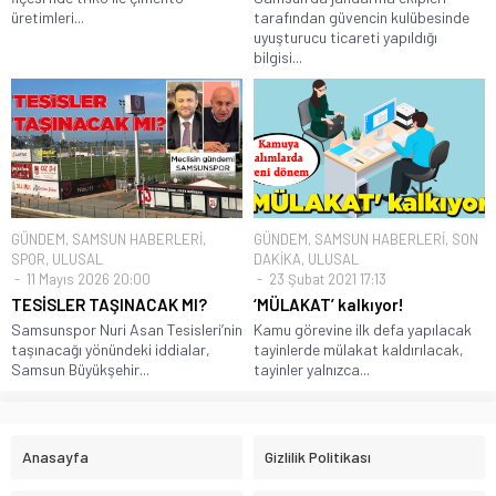
üretimleri...
tarafından güvencin kulübesinde
uyuşturucu ticareti yapıldığı
bilgisi...
GÜNDEM
,
SAMSUN HABERLERİ
,
GÜNDEM
,
SAMSUN HABERLERİ
,
SON
SPOR
,
ULUSAL
DAKİKA
,
ULUSAL
11 Mayıs 2026 20:00
23 Şubat 2021 17:13
TESİSLER TAŞINACAK MI?
‘MÜLAKAT’ kalkıyor!
Samsunspor Nuri Asan Tesisleri’nin
Kamu görevine ilk defa yapılacak
taşınacağı yönündeki iddialar,
tayinlerde mülakat kaldırılacak,
Samsun Büyükşehir...
tayinler yalnızca...
Anasayfa
Gizlilik Politikası