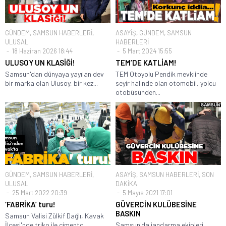
GÜNDEM
,
SAMSUN HABERLERİ
,
ASAYİŞ
,
GÜNDEM
,
SAMSUN
ULUSAL
HABERLERİ
18 Haziran 2026 18:44
5 Mart 2024 15:55
ULUSOY UN KLASİĞİ!
TEM’DE KATLİAM!
Samsun'dan dünyaya yayılan dev
TEM Otoyolu Pendik mevkiinde
bir marka olan Ulusoy, bir kez...
seyir halinde olan otomobil, yolcu
otobüsünden...
GÜNDEM
,
SAMSUN HABERLERİ
,
ASAYİŞ
,
SAMSUN HABERLERİ
,
SON
ULUSAL
DAKİKA
25 Mart 2022 20:39
5 Mayıs 2021 17:01
‘FABRİKA’ turu!
GÜVERCİN KULÜBESİNE
BASKIN
Samsun Valisi Zülkif Dağlı, Kavak
İlçesi'nde triko ile çimento
Samsun'da jandarma ekipleri