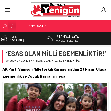
GERİ SAYIM BAŞLADI
SAMSUNSPOR’DA HEDEF 5’İNCİLİK!
İSTANBUL
31°C
BİST
13.889,75
‘BAFRA’YA YATIRIM YAPIN!’
PARÇALI BULUTLU
İŞTE FINDIK FİYATI!
DOLAR
‘ESAS OLAN MİLLİ EGEMENLİKTİR!’
47,7046
YÖNETİCİ SEÇERKEN YAPILAN EN BÜYÜK HATALAR
Anasayfa
»
GÜNDEM
»
‘ESAS OLAN MİLLİ EGEMENLİKTİR!’
EURO
55,0051
AK Parti Samsun Milletvekili Karaaslan’dan 23 Nisan Ulusal
ALTIN
Egemenlik ve Çocuk Bayramı mesajı
6.584,66