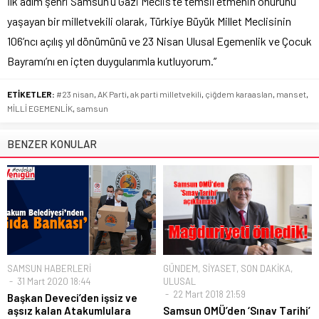
İlk adım şehri Samsun’u Gazi Meclis’te temsil etmenin onurunu
yaşayan bir milletvekili olarak, Türkiye Büyük Millet Meclisinin
106’ncı açılış yıl dönümünü ve 23 Nisan Ulusal Egemenlik ve Çocuk
Bayramı’nı en içten duygularımla kutluyorum.”
ETİKETLER:
#23 nisan
,
AK Parti
,
ak parti milletvekili
,
çiğdem karaaslan
,
manset
,
MİLLİ EGEMENLİK
,
samsun
BENZER KONULAR
SAMSUN HABERLERİ
GÜNDEM
,
SİYASET
,
SON DAKİKA
,
31 Mart 2020 18:44
ULUSAL
22 Mart 2018 21:59
Başkan Deveci’den işsiz ve
aşsız kalan Atakumlulara
Samsun OMÜ’den ‘Sınav Tarihi’