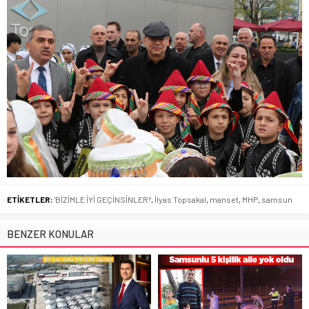
ETİKETLER:
'BİZİMLE İYİ GEÇİNSİNLER!'
,
İlyas Topsakal
,
manset
,
MHP
,
samsun
BENZER KONULAR