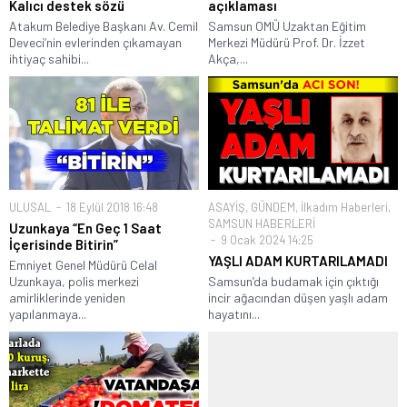
Kalıcı destek sözü
açıklaması
Atakum Belediye Başkanı Av. Cemil
Samsun OMÜ Uzaktan Eğitim
Deveci’nin evlerinden çıkamayan
Merkezi Müdürü Prof. Dr. İzzet
ihtiyaç sahibi...
Akça,...
ULUSAL
18 Eylül 2018 16:48
ASAYİŞ
,
GÜNDEM
,
İlkadım Haberleri
,
SAMSUN HABERLERİ
Uzunkaya “En Geç 1 Saat
9 Ocak 2024 14:25
İçerisinde Bitirin”
YAŞLI ADAM KURTARILAMADI
Emniyet Genel Müdürü Celal
Uzunkaya, polis merkezi
Samsun’da budamak için çıktığı
amirliklerinde yeniden
incir ağacından düşen yaşlı adam
yapılanmaya...
hayatını...