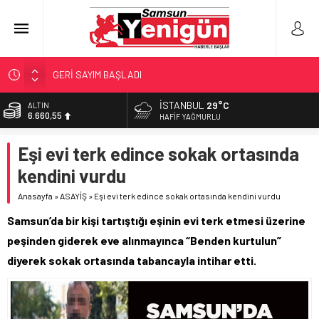
GERİ SAYIM BAŞLADI
SAMSUNSPOR’DA HEDEF 5’İNCİLİK!
İSTANBUL
29°C
ALTIN
6.660,55
‘BAFRA’YA YATIRIM YAPIN!’
HAFIF YAĞMURLU
İŞTE FINDIK FİYATI!
BİST
Eşi evi terk edince sokak ortasında
13.779,39
YÖNETİCİ SEÇERKEN YAPILAN EN BÜYÜK HATALAR
kendini vurdu
DOLAR
47,7111
Anasayfa
»
ASAYİŞ
»
Eşi evi terk edince sokak ortasında kendini vurdu
EURO
Samsun’da bir kişi tartıştığı eşinin evi terk etmesi üzerine
55,1881
peşinden giderek eve alınmayınca “Benden kurtulun”
diyerek sokak ortasında tabancayla intihar etti.