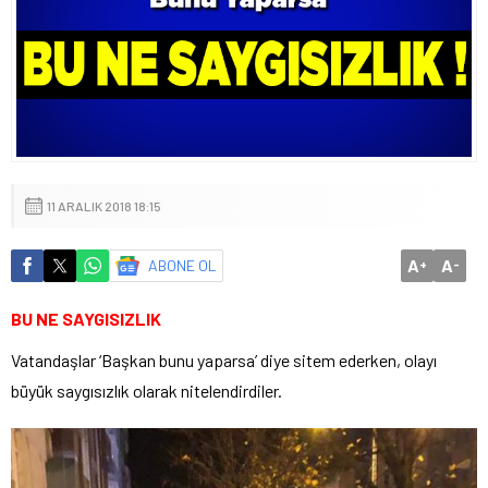
11 ARALIK 2018 18:15
A
A
ABONE OL
+
-
BU NE SAYGISIZLIK
Vatandaşlar ‘Başkan bunu yaparsa’ diye sitem ederken, olayı
büyük saygısızlık olarak nitelendirdiler.