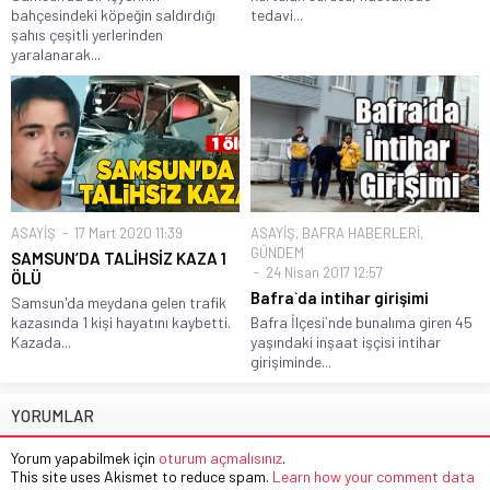
bahçesindeki köpeğin saldırdığı
tedavi...
şahıs çeşitli yerlerinden
yaralanarak...
ASAYİŞ
17 Mart 2020 11:39
ASAYİŞ
,
BAFRA HABERLERİ
,
GÜNDEM
SAMSUN’DA TALİHSİZ KAZA 1
24 Nisan 2017 12:57
ÖLÜ
Bafra`da intihar girişimi
Samsun'da meydana gelen trafik
kazasında 1 kişi hayatını kaybetti.
Bafra İlçesi`nde bunalıma giren 45
Kazada...
yaşındaki inşaat işçisi intihar
girişiminde...
YORUMLAR
Yorum yapabilmek için
oturum açmalısınız
.
This site uses Akismet to reduce spam.
Learn how your comment data