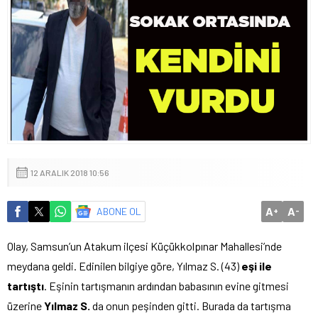
12 ARALIK 2018 10:56
A
A
ABONE OL
+
-
Olay, Samsun’un Atakum ilçesi Küçükkolpınar Mahallesi’nde
meydana geldi. Edinilen bilgiye göre, Yılmaz S. (43)
eşi ile
tartıştı
. Eşinin tartışmanın ardından babasının evine gitmesi
üzerine
Yılmaz S.
da onun peşinden gitti. Burada da tartışma