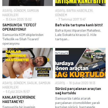
ASAYİŞ
,
GÜNDEM
,
SAMSUN
ASAYİŞ
,
BAFRA HABERLERİ
,
HABERLERİ
GÜNDEM
15 Ekim 2025 13:02
7 Temmuz 2017 11:47
SAMSUN’DA ‘TEFECİ’
Bafra’da tartışma kanlı bitti!
OPERASYONU!
Bafra ilçesi Alparslan Mahallesi,
Samsun’da KOM ekiplerinden
Lale Sokakta kiracısı Ü. H.ile
‘Tefecilik ve Silah Ticareti’
tartışan...
operasyonu
ASAYİŞ
,
GÜNDEM
,
SAĞLIK
,
SAMSUN
ASAYİŞ
16 Şubat 2020 18:13
HABERLERİ
Sürücü parçalanan araçtan
5 Eylül 2024 15:57
sağ kurtuldu
KANLAR İÇERİSİNDE
Samsun'da takla atarak
HASTANEYE!
parçalanan otomobilden yaralı
Samsun’da bir işyerinin
kurtulan sürücü, hastanede