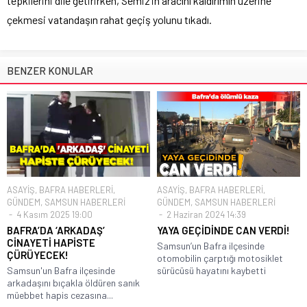
tepkilerini dile getirirken, Semiz’in aracını kaldırımın üzerine
çekmesi vatandaşın rahat geçiş yolunu tıkadı.
BENZER KONULAR
ASAYİŞ
,
BAFRA HABERLERİ
,
ASAYİŞ
,
BAFRA HABERLERİ
,
GÜNDEM
,
SAMSUN HABERLERİ
GÜNDEM
,
SAMSUN HABERLERİ
4 Kasım 2025 19:00
2 Haziran 2024 14:39
BAFRA’DA ‘ARKADAŞ’
YAYA GEÇİDİNDE CAN VERDİ!
CİNAYETİ HAPİSTE
Samsun’un Bafra ilçesinde
ÇÜRÜYECEK!
otomobilin çarptığı motosiklet
Samsun'un Bafra ilçesinde
sürücüsü hayatını kaybetti
arkadaşını bıçakla öldüren sanık
müebbet hapis cezasına...