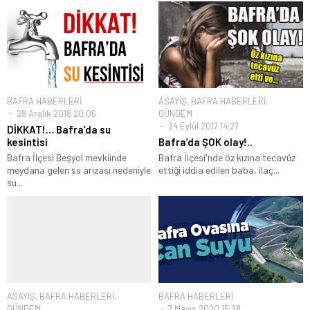
BAFRA HABERLERİ
ASAYİŞ
,
BAFRA HABERLERİ
,
28 Aralık 2018 20:06
GÜNDEM
24 Eylül 2017 14:27
DİKKAT!… Bafra’da su
kesintisi
Bafra’da ŞOK olay!..
Bafra İlçesi Beşyol mevkiinde
Bafra İlçesi'nde öz kızına tecavüz
meydana gelen su arızası nedeniyle
ettiği iddia edilen baba, ilaç...
su...
ASAYİŞ
,
BAFRA HABERLERİ
,
BAFRA HABERLERİ
GÜNDEM
7 Mayıs 2020 15:28