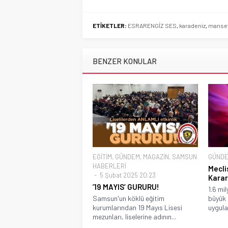
ETİKETLER:
ESRARENGİZ SES
,
karadeniz
,
manse
BENZER KONULAR
EĞİTİM
,
GÜNDEM
,
MAGAZİN
,
SAMSUN
GÜND
HABERLERİ
Mecli
5 Şubat 2025 20:23
Karar
’19 MAYIS’ GURURU!
1.6 mil
Samsun'un köklü eğitim
büyük
kurumlarından 19 Mayıs Lisesi
uygula
mezunları, liselerine adının...