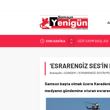
A
SON DAKİKA
GERİ SAYIM BAŞLADI
SAMSUNSPOR’DA HEDE
‘BAFRA’YA YATIRIM YAP
İŞTE FINDIK FİYATI!
‘ESRARENGİZ SES’İN
YÖNETİCİ SEÇERKEN
Anasayfa
»
GÜNDEM
»
‘ESRARENGİZ SES’İN PE
Samsun başta olmak üzere Karadeniz’
medyanın gündemine oturan esrareng