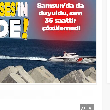
A
A
+
-