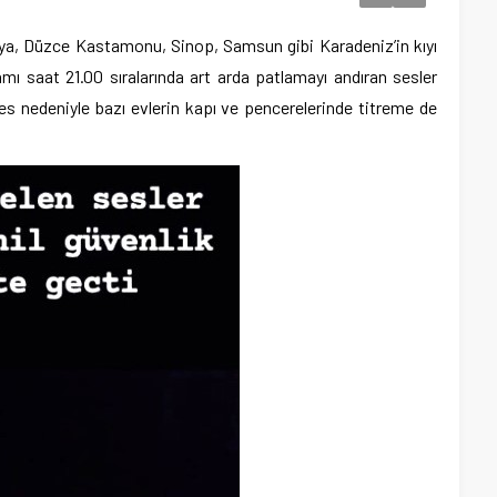
rya, Düzce Kastamonu, Sinop, Samsun gibi Karadeniz’in kıyı
ı saat 21.00 sıralarında art arda patlamayı andıran sesler
 ses nedeniyle bazı evlerin kapı ve pencerelerinde titreme de