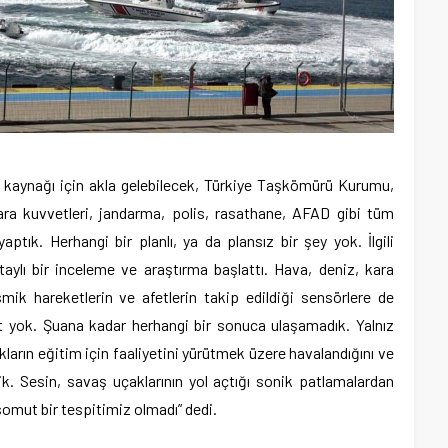
kaynağı için akla gelebilecek, Türkiye Taşkömürü Kurumu,
kara kuvvetleri, jandarma, polis, rasathane, AFAD gibi tüm
yaptık. Herhangi bir planlı, ya da plansız bir şey yok. İlgili
etaylı bir inceleme ve araştırma başlattı. Hava, deniz, kara
ismik hareketlerin ve afetlerin takip edildiği sensörlere de
t yok. Şuana kadar herhangi bir sonuca ulaşamadık. Yalnız
arın eğitim için faaliyetini yürütmek üzere havalandığını ve
k. Sesin, savaş uçaklarının yol açtığı sonik patlamalardan
somut bir tespitimiz olmadı” dedi.