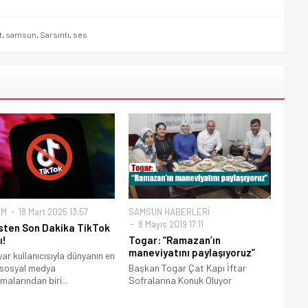
t
,
samsun
,
Sarsıntı
,
ses
EM
18 Mart 2025 13:57
SAMSUN HABERLERİ
8 Mayıs 2019 17:11
sten Son Dakika TikTok
ı!
Togar: “Ramazan’ın
maneviyatını paylaşıyoruz”
yar kullanıcısıyla dünyanın en
 sosyal medya
Başkan Togar Çat Kapı İftar
malarından biri...
Sofralarına Konuk Oluyor