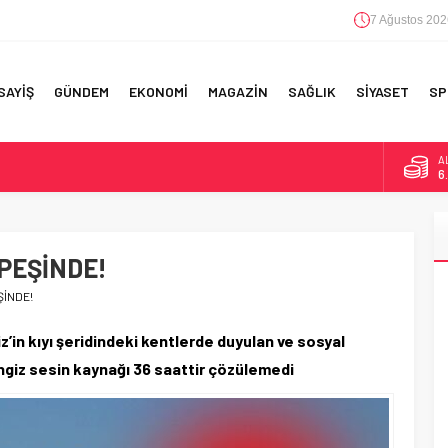
7 Ağustos 202
SAYİŞ
GÜNDEM
EKONOMİ
MAGAZİN
SAĞLIK
SİYASET
SP
A
6
F 5’İNCİLİK!
B
1
IN!’
 PEŞİNDE!
D
4
 YAPILAN EN BÜYÜK HATALAR
ŞİNDE!
E
5
in kıyı şeridindeki kentlerde duyulan ve sosyal
iz sesin kaynağı 36 saattir çözülemedi