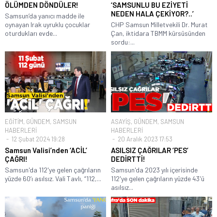
ÖLÜMDEN DÖNDÜLER!
‘SAMSUNLU BU EZİYETİ
NEDEN HALA ÇEKİYOR?..’
Samsun’da yanıcı madde ile
oynayan Irak uyruklu çocuklar
CHP Samsun Milletvekili Dr. Murat
oturdukları evde...
Çan, iktidara TBMM kürsüsünden
sordu:...
EĞİTİM
,
GÜNDEM
,
SAMSUN
ASAYİŞ
,
GÜNDEM
,
SAMSUN
HABERLERİ
HABERLERİ
12 Şubat 2024 19:28
20 Aralık 2023 17:53
Samsun Valisi’nden ‘ACİL’
ASILSIZ ÇAĞRILAR ‘PES’
ÇAĞRI!
DEDİRTTİ!
Samsun'da 112'ye gelen çağrıların
Samsun'da 2023 yılı içerisinde
yüzde 60’ı asılsız. Vali Tavlı, “112,...
112'ye gelen çağrıların yüzde 43'ü
asılsız...