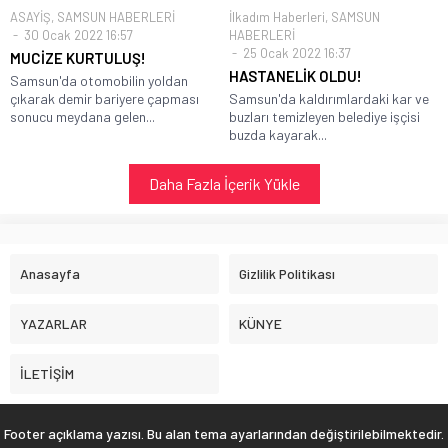
ASAYİŞ
,
SAMSUN HABERLERİ
İlkadım Haberleri
,
SAMSUN
30 Ocak 2022 16:57
HABERLERİ
25 Ocak 2022 16:37
MUCİZE KURTULUŞ!
HASTANELİK OLDU!
Samsun'da otomobilin yoldan
çıkarak demir bariyere çapması
Samsun'da kaldırımlardaki kar ve
sonucu meydana gelen...
buzları temizleyen belediye işçisi
buzda kayarak...
Daha Fazla İçerik Yükle
Anasayfa
Gizlilik Politikası
YAZARLAR
KÜNYE
İLETİŞİM
Footer açıklama yazısı. Bu alan tema ayarlarından değiştirilebilmektedir.