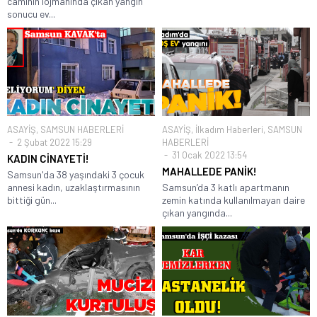
caminin lojmanında çıkan yangın
sonucu ev...
ASAYİŞ
,
SAMSUN HABERLERİ
ASAYİŞ
,
İlkadım Haberleri
,
SAMSUN
2 Şubat 2022 15:29
HABERLERİ
31 Ocak 2022 13:54
KADIN CİNAYETİ!
MAHALLEDE PANİK!
Samsun'da 38 yaşındaki 3 çocuk
annesi kadın, uzaklaştırmasının
Samsun’da 3 katlı apartmanın
bittiği gün...
zemin katında kullanılmayan daire
çıkan yangında...