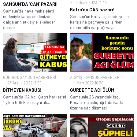
16 Ocak 2023 14:44
SAMSUN’DA ‘CAN’ PAZARI!
Bafra’da CAN pazarı!
Samsun'da hava muhalefeti
nedeniyle kabaran denizde
Samsun'un Bafra ilçesinde yolun
dalgaların etkisiyle iskeleden
karşısına geçmeye çalışırken
denize...
otomobilin çarptığı yaya...
GÜNDEM
,
SAMSUN HABERLERİ
ASAYİŞ
,
SAMSUN HABERLERİ
23 Aralık 2022 17:59
1 Mart 2022 16:30
BİTMEYEN KABUS!
GURBETTE ACI ÖLÜM!
Samsun’da 112 Acil Çağrı Merkezi’ni
Samsunlu 25 yaşındaki işçi,
1 yılda 505 kez arayarak...
Kocaeli'de çalıştığı fabrikada
üzerine sac düşmesi...