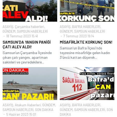
ASAYİŞ
,
Çarşamba haberleri
,
ASAYİŞ
,
BAFRA HABERLERİ
,
GÜNDEM
,
SAMSUN HABERLERİ
GÜNDEM
,
SAMSUN HABERLERİ
18 Temmuz 2023 15:41
7 Temmuz 2023 19:14
SAMSUN’DA YANGIN PANİĞİ
MİSAFİRLİKTE KORKUNÇ SON!
ÇATI ALEV ALDI!
Samsun'un Bafra İlçesi'nde
Samsun’un Çarşamba İlçesinde
teyzesine misafirliğe gelen kadın
çıkan çatı yangını, apartman
3'üncü kattan düşerek...
sakinleri ve çevredekilere...
ASAYİŞ
,
Atakum Haberleri
,
GÜNDEM
,
ASAYİŞ
,
BAFRA HABERLERİ
,
SAMSUN HABERLERİ
,
SON DAKİKA
GÜNDEM
,
SAMSUN HABERLERİ
,
SON
5 Haziran 2023 15:01
DAKİKA