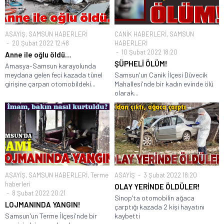
ASAYİŞ
,
SAMSUN HABERLERİ
CANİK HABERLERİ
,
SAMSUN
20 Şubat 2022 12:48
HABERLERİ
10 Şubat 2022 18:20
Anne ile oğlu öldü…
ŞÜPHELİ ÖLÜM!
Amasya-Samsun karayolunda
meydana gelen feci kazada tünel
Samsun'un Canik İlçesi Düvecik
girişine çarpan otomobildeki...
Mahallesi'nde bir kadın evinde ölü
olarak...
ASAYİŞ
,
SAMSUN HABERLERİ
,
Terme
ASAYİŞ
3 Şubat 2022 18:20
haberleri
OLAY YERİNDE ÖLDÜLER!
8 Şubat 2022 20:21
Sinop’ta otomobilin ağaca
LOJMANINDA YANGIN!
çarptığı kazada 2 kişi hayatını
Samsun'un Terme İlçesi'nde bir
kaybetti