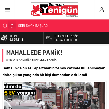
GERİ SAYIM BAŞLADI
SAMSUNSPOR’DA HEDEF 5’İNCİLİK!
İSTANBUL
30°C
ALTIN
6.635,91
‘BAFRA’YA YATIRIM YAPIN!’
PARÇALI BULUTLU
İŞTE FINDIK FİYATI!
BİST
MAHALLEDE PANİK!
13.779,39
YÖNETİCİ SEÇERKEN YAPILAN EN BÜYÜK HATALAR
Anasayfa
»
ASAYİŞ
»
MAHALLEDE PANİK!
DOLAR
47,7178
Samsun’da 3 katlı apartmanın zemin katında kullanılmayan
EURO
daire çıkan yangında bir kişi dumandan etkilendi
55,1513