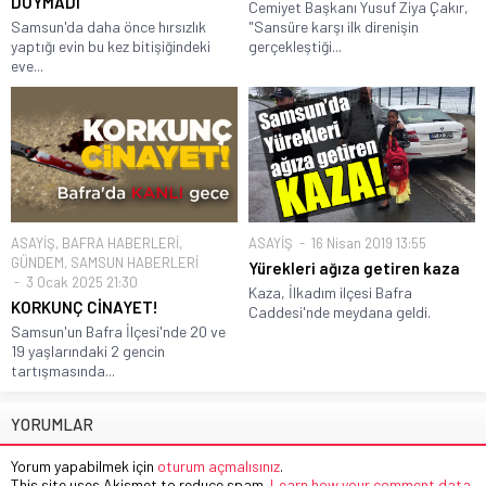
DOYMADI
Cemiyet Başkanı Yusuf Ziya Çakır,
Samsun'da daha önce hırsızlık
"Sansüre karşı ilk direnişin
yaptığı evin bu kez bitişiğindeki
gerçekleştiği...
eve...
ASAYİŞ
,
BAFRA HABERLERİ
,
ASAYİŞ
16 Nisan 2019 13:55
GÜNDEM
,
SAMSUN HABERLERİ
Yürekleri ağıza getiren kaza
3 Ocak 2025 21:30
Kaza, İlkadım ilçesi Bafra
KORKUNÇ CİNAYET!
Caddesi'nde meydana geldi.
Samsun'un Bafra İlçesi'nde 20 ve
19 yaşlarındaki 2 gencin
tartışmasında...
YORUMLAR
Yorum yapabilmek için
oturum açmalısınız
.
This site uses Akismet to reduce spam.
Learn how your comment data