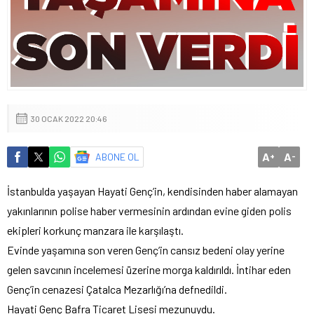
30 OCAK 2022 20:46
A
A
ABONE OL
+
-
İstanbulda yaşayan Hayati Genç’in, kendisinden haber alamayan
yakınlarının polise haber vermesinin ardından evine giden polis
ekipleri korkunç manzara ile karşılaştı.
Evinde yaşamına son veren Genç’in cansız bedeni olay yerine
gelen savcının incelemesi üzerine morga kaldırıldı. İntihar eden
Genç’in cenazesi Çatalca Mezarlığı’na defnedildi.
Hayati Genç Bafra Ticaret Lisesi mezunuydu.