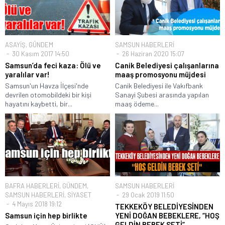
ASAYİŞ
,
GÜNDEM
SAMSUN HABERLERİ
30 Kasım 2017 14:50
26 Haziran 2020 15:07
Samsun’da feci kaza: Ölü ve
Canik Belediyesi çalışanlarına
yaralılar var!
maaş promosyonu müjdesi
Samsun'un Havza İlçesi'nde
Canik Belediyesi ile Vakıfbank
devrilen otomobildeki bir kişi
Sanayi Şubesi arasında yapılan
hayatını kaybetti, bir...
maaş ödeme...
BAFRA HABERLERİ
,
GÜNDEM
,
SAMSUN HABERLERİ
SAMSUN HABERLERİ
,
SİYASET
29 Ocak 2019 11:50
4 Mayıs 2018 19:12
TEKKEKÖY BELEDİYESİNDEN
Samsun için hep birlikte
YENİ DOĞAN BEBEKLERE, “HOŞ
GELDİN BEBEK SETİ”