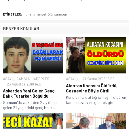
ETİKETLER:
intihar
,
manset
,
ölü
,
samsun
BENZER KONULAR
ASAYİŞ
,
SAMSUN HABERLERİ
ASAYİŞ
21 Kasım 2018 15:05
23 Ağustos 2018 14:01
Aldatan Kocasını Öldürdü,
Askerden Yeni Gelen Genç
Cezaevine Böyle Girdi
Balık Tutarken Boğuldu
Kendisini aldattığı için eşini öldüren
Samsun'da askerden 2 ay önce
kadın cezaevine gülerek girdi.
gelen 21 yaşındaki genç balık...