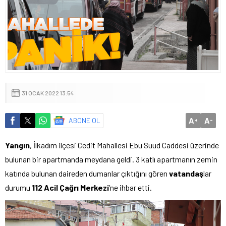
31 OCAK 2022 13:54
A
A
ABONE OL
+
-
Yangın
, İlkadım ilçesi Cedit Mahallesi Ebu Suud Caddesi üzerinde
bulunan bir apartmanda meydana geldi. 3 katlı apartmanın zemin
katında bulunan daireden dumanlar çıktığını gören
vatandaş
lar
durumu
112 Acil Çağrı Merkezi
’ne ihbar etti.