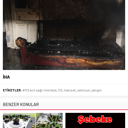
İHA
ETİKETLER:
#112 acil çağrı merkezi
,
112
,
manset
,
samsun
,
yangın
BENZER KONULAR