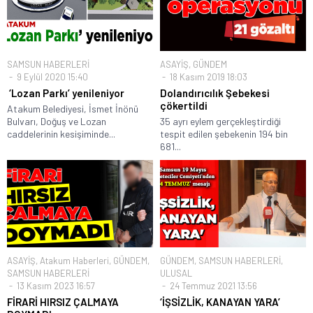
SAMSUN HABERLERİ
ASAYİŞ
,
GÜNDEM
9 Eylül 2020 15:40
18 Kasım 2019 18:03
‘Lozan Parkı’ yenileniyor
Dolandırıcılık Şebekesi
çökertildi
Atakum Belediyesi, İsmet İnönü
Bulvarı, Doğuş ve Lozan
35 ayrı eylem gerçekleştirdiği
caddelerinin kesişiminde...
tespit edilen şebekenin 194 bin
681...
ASAYİŞ
,
Atakum Haberleri
,
GÜNDEM
,
GÜNDEM
,
SAMSUN HABERLERİ
,
SAMSUN HABERLERİ
ULUSAL
13 Kasım 2023 16:57
24 Temmuz 2021 13:56
FİRARİ HIRSIZ ÇALMAYA
‘İŞSİZLİK, KANAYAN YARA’