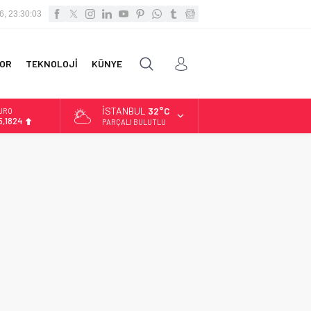
6, 23:30:03
OR
TEKNOLOJİ
KÜNYE
İSTANBUL
32°C
URO
5,1824
PARÇALI BULUTLU
LTIN
.662,10
İST
3.779,39
OLAR
7,6954