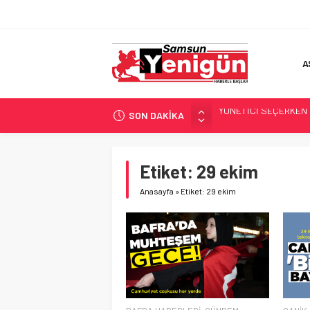
A
YÖNETİCİ SEÇERKEN
SON DAKİKA
GERİ SAYIM BAŞLADI
SAMSUNSPOR’DA HEDE
‘BAFRA’YA YATIRIM YAP
Etiket:
29 ekim
İŞTE FINDIK FİYATI!
Anasayfa
»
Etiket: 29 ekim