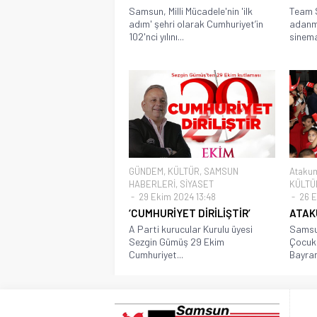
Samsun, Milli Mücadele'nin 'ilk
Team 
adım' şehri olarak Cumhuriyet’in
adanmı
102'nci yılını...
sinema
GÜNDEM
,
KÜLTÜR
,
SAMSUN
Atakum
HABERLERİ
,
SİYASET
KÜLTÜ
29 Ekim 2024 13:48
26 E
‘CUMHURİYET DİRİLİŞTİR’
ATAK
A Parti kurucular Kurulu üyesi
Samsu
Sezgin Gümüş 29 Ekim
Çocuk 
Cumhuriyet...
Bayram