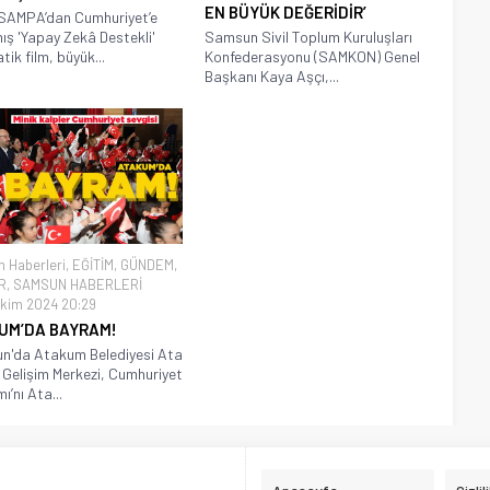
EN BÜYÜK DEĞERİDİR’
SAMPA’dan Cumhuriyet’e
ş 'Yapay Zekâ Destekli'
Samsun Sivil Toplum Kuruluşları
tik film, büyük...
Konfederasyonu (SAMKON) Genel
Başkanı Kaya Aşçı,...
 Haberleri
,
EĞİTİM
,
GÜNDEM
,
R
,
SAMSUN HABERLERİ
kim 2024 20:29
UM’DA BAYRAM!
n'da Atakum Belediyesi Ata
Gelişim Merkezi, Cumhuriyet
ı’nı Ata...