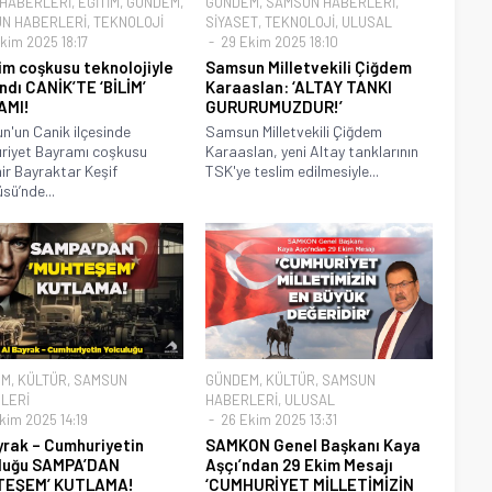
 HABERLERİ
,
EĞİTİM
,
GÜNDEM
,
GÜNDEM
,
SAMSUN HABERLERİ
,
N HABERLERİ
,
TEKNOLOJİ
SİYASET
,
TEKNOLOJİ
,
ULUSAL
kim 2025 18:17
29 Ekim 2025 18:10
im coşkusu teknolojiyle
Samsun Milletvekili Çiğdem
ndı CANİK’TE ‘BİLİM’
Karaaslan: ‘ALTAY TANKI
AMI!
GURURUMUZDUR!’
'un Canik ilçesinde
Samsun Milletvekili Çiğdem
riyet Bayramı coşkusu
Karaaslan, yeni Altay tanklarının
r Bayraktar Keşif
TSK'ye teslim edilmesiyle...
ü’nde...
EM
,
KÜLTÜR
,
SAMSUN
GÜNDEM
,
KÜLTÜR
,
SAMSUN
LERİ
HABERLERİ
,
ULUSAL
kim 2025 14:19
26 Ekim 2025 13:31
yrak – Cumhuriyetin
SAMKON Genel Başkanı Kaya
luğu SAMPA’DAN
Aşçı’ndan 29 Ekim Mesajı
TEŞEM’ KUTLAMA!
‘CUMHURİYET MİLLETİMİZİN