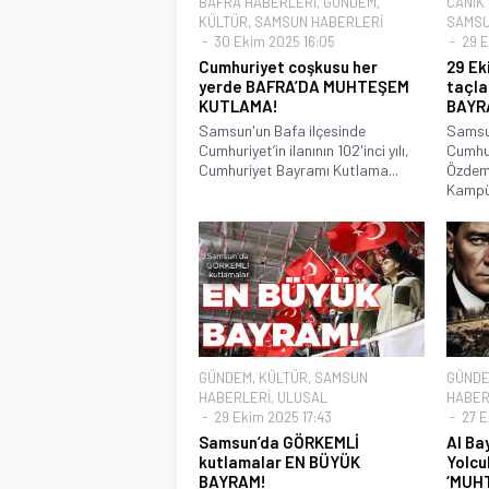
BAFRA HABERLERİ
,
GÜNDEM
,
CANİK
KÜLTÜR
,
SAMSUN HABERLERİ
SAMSU
30 Ekim 2025 16:05
29 E
Cumhuriyet coşkusu her
29 Ek
yerde BAFRA’DA MUHTEŞEM
taçla
KUTLAMA!
BAYR
Samsun'un Bafa ilçesinde
Samsun
Cumhuriyet’in ilanının 102'inci yılı,
Cumhu
Cumhuriyet Bayramı Kutlama...
Özdemi
Kampüs
GÜNDEM
,
KÜLTÜR
,
SAMSUN
GÜND
HABERLERİ
,
ULUSAL
HABER
29 Ekim 2025 17:43
27 E
Samsun’da GÖRKEMLİ
Al Ba
kutlamalar EN BÜYÜK
Yolcu
BAYRAM!
‘MUH