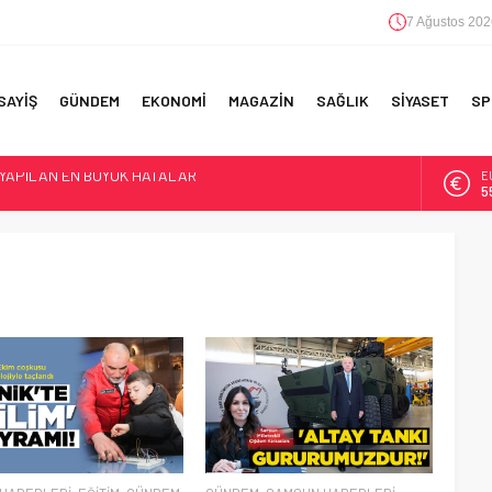
7 Ağustos 202
SAYİŞ
GÜNDEM
EKONOMİ
MAGAZİN
SAĞLIK
SİYASET
SP
 YAPILAN EN BÜYÜK HATALAR
E
5
F 5’İNCİLİK!
A
6
IN!’
B
1
D
4