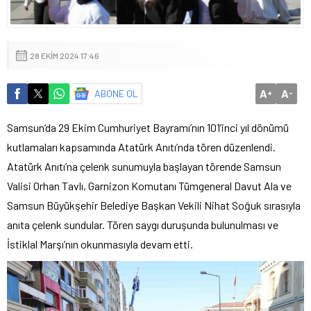
28 EKIM 2024 17:46
A
A
ABONE OL
+
-
Samsun’da 29 Ekim Cumhuriyet Bayramı’nın 101’inci yıl dönümü
kutlamaları kapsamında Atatürk Anıtı’nda tören düzenlendi.
Atatürk Anıtı’na çelenk sunumuyla başlayan törende Samsun
Valisi Orhan Tavlı, Garnizon Komutanı Tümgeneral Davut Ala ve
Samsun Büyükşehir Belediye Başkan Vekili Nihat Soğuk sırasıyla
anıta çelenk sundular. Tören saygı duruşunda bulunulması ve
İstiklal Marşı’nın okunmasıyla devam etti.