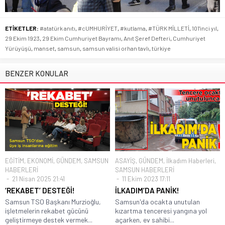
ETİKETLER:
#atatürk anıtı
,
#cUMHURİYET
,
#kutlama
,
#TÜRK MİLLETİ
,
101'inci yıl
,
29 Ekim 1923
,
29 Ekim Cumhuriyet Bayramı
,
Anıt Şeref Defteri
,
Cumhuriyet
Yürüyüşü
,
manset
,
samsun
,
samsun valisi orhan tavlı
,
türkiye
BENZER KONULAR
EĞİTİM
,
EKONOMİ
,
GÜNDEM
,
SAMSUN
ASAYİŞ
,
GÜNDEM
,
İlkadım Haberleri
,
HABERLERİ
SAMSUN HABERLERİ
21 Nisan 2025 21:41
11 Ekim 2023 17:11
‘REKABET’ DESTEĞİ!
İLKADIM’DA PANİK!
Samsun TSO Başkanı Murzioğlu,
Samsun'da ocakta unutulan
işletmelerin rekabet gücünü
kızartma tenceresi yangına yol
geliştirmeye destek vermek...
açarken, ev sahibi...