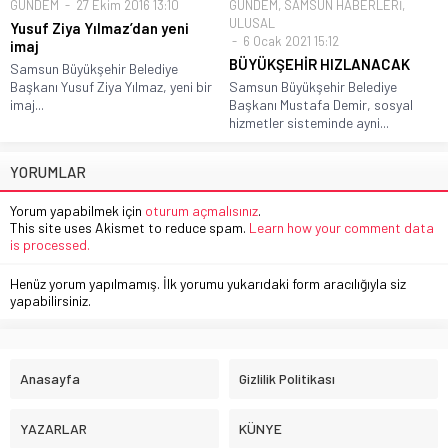
GÜNDEM
27 Ekim 2016 13:10
GÜNDEM
,
SAMSUN HABERLERİ
,
ULUSAL
Yusuf Ziya Yılmaz’dan yeni
6 Ocak 2021 15:12
imaj
BÜYÜKŞEHİR HIZLANACAK
Samsun Büyükşehir Belediye
Başkanı Yusuf Ziya Yılmaz, yeni bir
Samsun Büyükşehir Belediye
imaj...
Başkanı Mustafa Demir, sosyal
hizmetler sisteminde ayni...
YORUMLAR
Yorum yapabilmek için
oturum açmalısınız
.
This site uses Akismet to reduce spam.
Learn how your comment data
is processed.
Henüz yorum yapılmamış. İlk yorumu yukarıdaki form aracılığıyla siz
yapabilirsiniz.
Anasayfa
Gizlilik Politikası
YAZARLAR
KÜNYE