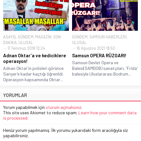
ASAYİŞ
,
GÜNDEM
,
MAGAZİN
,
SON
GÜNDEM
,
SAMSUN HABERLERİ
,
DAKİKA
,
ULUSAL
ULUSAL
11 Temmuz 2018 12:24
16 Ağustos 2021 18:50
Adnan Oktar’a ve kediciklere
Samsun OPERA RÜZGARI!
operasyon!
Samsun Devlet Opera ve
Adnan Oktar’ın polisleri görünce
Balesi(SAMDOB) sanatçıları, 'Frida'
Sarıyer’e kadar kaçtığı öğrenildi.
balesiyle Uluslararası Bodrum...
Operasyon kapsamında Oktar...
YORUMLAR
Yorum yapabilmek için
oturum açmalısınız
.
This site uses Akismet to reduce spam.
Learn how your comment data
is processed.
Henüz yorum yapılmamış. İlk yorumu yukarıdaki form aracılığıyla siz
yapabilirsiniz.