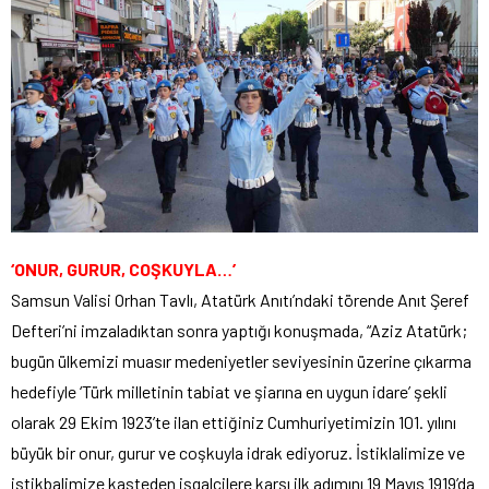
‘ONUR, GURUR, COŞKUYLA…’
Samsun Valisi Orhan Tavlı, Atatürk Anıtı’ndaki törende Anıt Şeref
Defteri’ni imzaladıktan sonra yaptığı konuşmada, “Aziz Atatürk;
bugün ülkemizi muasır medeniyetler seviyesinin üzerine çıkarma
hedefiyle ‘Türk milletinin tabiat ve şiarına en uygun idare’ şekli
olarak 29 Ekim 1923’te ilan ettiğiniz Cumhuriyetimizin 101. yılını
büyük bir onur, gurur ve coşkuyla idrak ediyoruz. İstiklalimize ve
istikbalimize kasteden işgalcilere karşı ilk adımını 19 Mayıs 1919’da