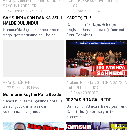
ASAYİŞ
,
Atakum Haberleri
,
GÜNDEM
,
GÜNDEM
,
SAMSUN HABERLERİ
,
SAMSUN HABERLERİ
ULUSAL
23 Haziran 2023 18:57
9 Şubat 2021 18:14
SAMSUN’da SON DAKİKA ASILI
KARDEŞ ELİ!
HALDE BULUNDU!
Samsun'da 19 Mayıs Belediye
Samsun'da 3 çocuk annesi kadın
Başkanı Osman Topaloğlu’nun eşi
doğal gaz borusuna asılı halde...
Banu Topaloğlu...
ASAYİŞ
,
GÜNDEM
Atakum Haberleri
,
GÜNDEM
,
SAMSUN
22 Şubat 2016 13:55
HABERLERİ
,
ULUSAL
8 Ocak 2026 18:11
Gençlerin Keyfini Polis Bozdu
102 YAŞINDA SAHNEDE!
Samsun’un Bafra ilçesinde polis ile
Baleci çocuklar arasında
Samsun’un Atakum Belediyesi Türk
kovalamaca yaşandı.
Sanat Müziği Korosu yılın ilk
konserini...