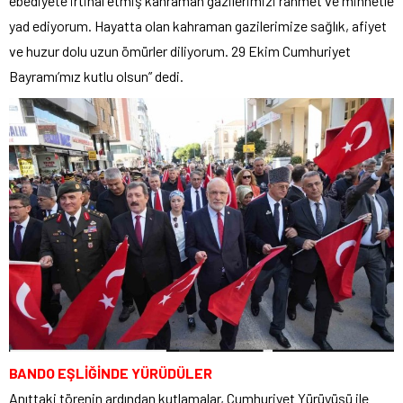
ebediyete irtihal etmiş kahraman gazilerimizi rahmet ve minnetle
yad ediyorum. Hayatta olan kahraman gazilerimize sağlık, afiyet
ve huzur dolu uzun ömürler diliyorum. 29 Ekim Cumhuriyet
Bayramı’mız kutlu olsun” dedi.
BANDO EŞLİĞİNDE YÜRÜDÜLER
Anıttaki törenin ardından kutlamalar, Cumhuriyet Yürüyüşü ile