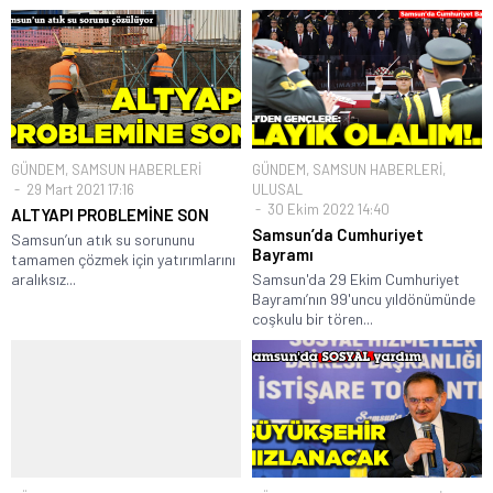
GÜNDEM
,
SAMSUN HABERLERİ
GÜNDEM
,
SAMSUN HABERLERİ
,
29 Mart 2021 17:16
ULUSAL
30 Ekim 2022 14:40
ALTYAPI PROBLEMİNE SON
Samsun’da Cumhuriyet
Samsun’un atık su sorununu
Bayramı
tamamen çözmek için yatırımlarını
aralıksız...
Samsun'da 29 Ekim Cumhuriyet
Bayramı’nın 99'uncu yıldönümünde
coşkulu bir tören...