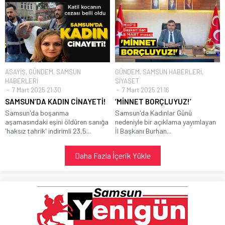
ASAYİŞ
,
GÜNDEM
,
SAMSUN
GÜNDEM
,
SAMSUN HABERLERİ
,
HABERLERİ
SİYASET
7 Mart 2025 21:30
7 Mart 2025 21:16
SAMSUN’DA KADIN CİNAYETİ!
‘MİNNET BORÇLUYUZ!’
Samsun'da boşanma
Samsun'da Kadınlar Günü
aşamasındaki eşini öldüren sanığa
nedeniyle bir açıklama yayımlayan
'haksız tahrik' indirimli 23,5...
İl Başkanı Burhan...
Daha Fazla İçerik Yükle