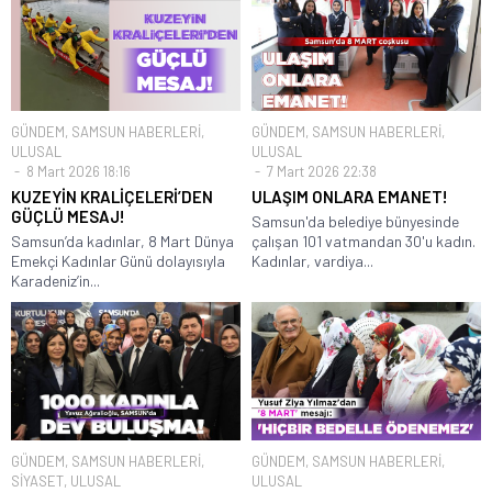
GÜNDEM
,
SAMSUN HABERLERİ
,
GÜNDEM
,
SAMSUN HABERLERİ
,
ULUSAL
ULUSAL
8 Mart 2026 18:16
7 Mart 2026 22:38
KUZEYİN KRALİÇELERİ’DEN
ULAŞIM ONLARA EMANET!
GÜÇLÜ MESAJ!
Samsun'da belediye bünyesinde
Samsun’da kadınlar, 8 Mart Dünya
çalışan 101 vatmandan 30'u kadın.
Emekçi Kadınlar Günü dolayısıyla
Kadınlar, vardiya...
Karadeniz’in...
GÜNDEM
,
SAMSUN HABERLERİ
,
GÜNDEM
,
SAMSUN HABERLERİ
,
SİYASET
,
ULUSAL
ULUSAL