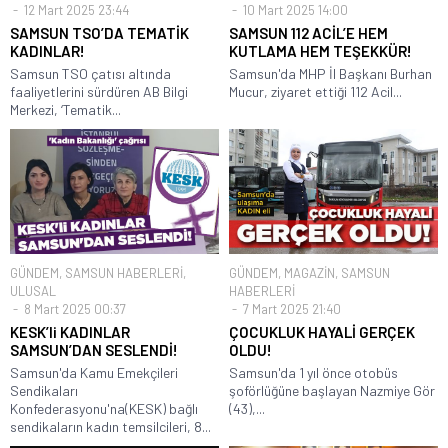
12 Mart 2025 23:44
10 Mart 2025 14:00
SAMSUN TSO’DA TEMATİK
SAMSUN 112 ACİL’E HEM
KADINLAR!
KUTLAMA HEM TEŞEKKÜR!
Samsun TSO çatısı altında
Samsun'da MHP İl Başkanı Burhan
faaliyetlerini sürdüren AB Bilgi
Mucur, ziyaret ettiği 112 Acil...
Merkezi, ‘Tematik...
GÜNDEM
,
SAMSUN HABERLERİ
,
GÜNDEM
,
MAGAZİN
,
SAMSUN
ULUSAL
HABERLERİ
8 Mart 2025 00:37
7 Mart 2025 21:40
KESK’li KADINLAR
ÇOCUKLUK HAYALİ GERÇEK
SAMSUN’DAN SESLENDİ!
OLDU!
Samsun'da Kamu Emekçileri
Samsun'da 1 yıl önce otobüs
Sendikaları
şoförlüğüne başlayan Nazmiye Gör
Konfederasyonu'na(KESK) bağlı
(43),...
sendikaların kadın temsilcileri, 8...