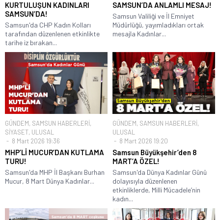
KURTULUŞUN KADINLARI
SAMSUN’DA ANLAMLI MESAJ!
SAMSUN’DA!
Samsun Valiliği ve İl Emniyet
Samsun'da CHP Kadın Kolları
Müdürlüğü, yayımladıkları ortak
tarafından düzenlenen etkinlikte
mesajla Kadınlar...
tarihe iz bırakan...
GÜNDEM
,
SAMSUN HABERLERİ
,
GÜNDEM
,
SAMSUN HABERLERİ
,
SİYASET
,
ULUSAL
ULUSAL
8 Mart 2026 19:36
8 Mart 2026 19:20
MHP’Lİ MUCUR’DAN KUTLAMA
Samsun Büyükşehir’den 8
TURU!
MART’A ÖZEL!
Samsun'da MHP İl Başkanı Burhan
Samsun'da Dünya Kadınlar Günü
Mucur, 8 Mart Dünya Kadınlar...
dolayısıyla düzenlenen
etkinliklerde, Milli Mücadele’nin
kadın...