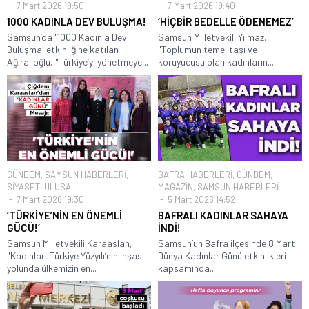
7 Mart 2026 19:50
7 Mart 2026 19:40
1000 KADINLA DEV BULUŞMA!
‘HİÇBİR BEDELLE ÖDENEMEZ’
Samsun’da '1000 Kadınla Dev
Samsun Milletvekili Yılmaz,
Buluşma' etkinliğine katılan
"Toplumun temel taşı ve
Ağıralioğlu, "Türkiye’yi yönetmeye...
koruyucusu olan kadınların...
GÜNDEM
,
SAMSUN HABERLERİ
,
BAFRA HABERLERİ
,
GÜNDEM
,
SİYASET
,
ULUSAL
MAGAZİN
,
SAMSUN HABERLERİ
7 Mart 2026 19:30
5 Mart 2026 14:52
‘TÜRKİYE’NİN EN ÖNEMLİ
BAFRALI KADINLAR SAHAYA
GÜCÜ!’
İNDİ!
Samsun Milletvekili Karaaslan,
Samsun’un Bafra ilçesinde 8 Mart
"Kadınlar, Türkiye Yüzyılı’nın inşası
Dünya Kadınlar Günü etkinlikleri
yolunda ülkemizin en...
kapsamında...