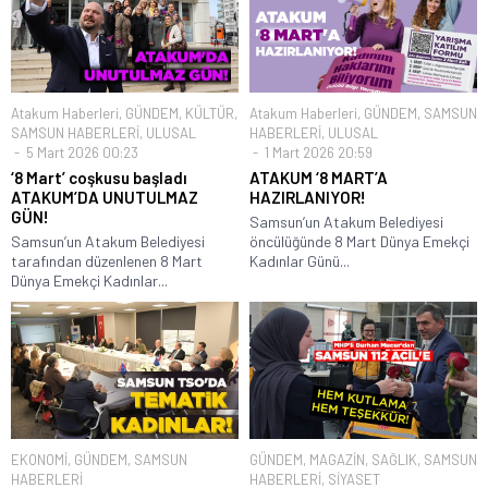
Atakum Haberleri
,
GÜNDEM
,
KÜLTÜR
,
Atakum Haberleri
,
GÜNDEM
,
SAMSUN
SAMSUN HABERLERİ
,
ULUSAL
HABERLERİ
,
ULUSAL
5 Mart 2026 00:23
1 Mart 2026 20:59
‘8 Mart’ coşkusu başladı
ATAKUM ‘8 MART’A
ATAKUM’DA UNUTULMAZ
HAZIRLANIYOR!
GÜN!
Samsun’un Atakum Belediyesi
Samsun’un Atakum Belediyesi
öncülüğünde 8 Mart Dünya Emekçi
tarafından düzenlenen 8 Mart
Kadınlar Günü...
Dünya Emekçi Kadınlar...
EKONOMİ
,
GÜNDEM
,
SAMSUN
GÜNDEM
,
MAGAZİN
,
SAĞLIK
,
SAMSUN
HABERLERİ
HABERLERİ
,
SİYASET