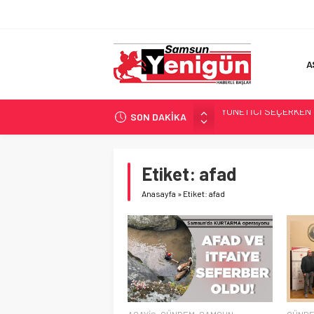
A
SON DAKİKA
GERİ SAYIM BAŞLADI
SAMSUNSPOR’DA HEDE
‘BAFRA’YA YATIRIM YAP
Etiket:
afad
İŞTE FINDIK FİYATI!
Anasayfa
»
Etiket: afad
YÖNETİCİ SEÇERKEN