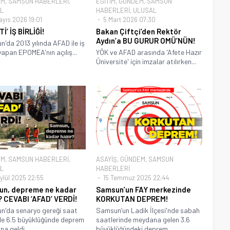
EM
,
SAMSUN HABERLERİ
,
EĞİTİM
,
GÜNDEM
,
SAMSUN
L
HABERLERİ
,
ULUSAL
ayıs 2026 19:01
5 Mart 2026 07:30
İ’ İŞ BİRLİĞİ!
Bakan Çiftçi’den Rektör
Aydın’a BU GURUR OMÜ’NÜN!
'da 2013 yılında AFAD ile iş
 yapan EPOMEA'nın açılış...
YÖK ve AFAD arasında 'Afete Hazır
Üniversite' için imzalar atılırken...
EM
,
SAMSUN HABERLERİ
,
ASAYİŞ
,
GÜNDEM
,
SAMSUN
L
HABERLERİ
ylül 2025 22:55
15 Temmuz 2025 22:44
n, depreme ne kadar
Samsun’un FAY merkezinde
? CEVABI ‘AFAD’ VERDİ!
KORKUTAN DEPREM!
'da senaryo gereği saat
Samsun’un Ladik İlçesi'nde sabah
de 6.5 büyüklüğünde deprem
saatlerinde meydana gelen 3.6
a geldi....
büyüklüğündeki deprem...