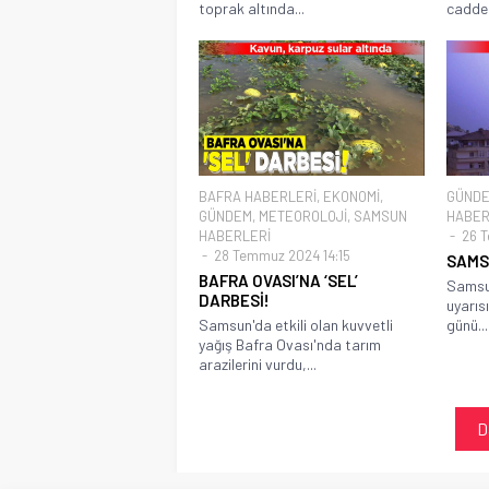
toprak altında...
caddele
BAFRA HABERLERİ
,
EKONOMİ
,
GÜND
GÜNDEM
,
METEOROLOJİ
,
SAMSUN
HABER
HABERLERİ
26 T
28 Temmuz 2024 14:15
SAMSU
BAFRA OVASI’NA ‘SEL’
Samsun
DARBESİ!
uyarısı
Samsun'da etkili olan kuvvetli
günü...
yağış Bafra Ovası'nda tarım
arazilerini vurdu,...
D