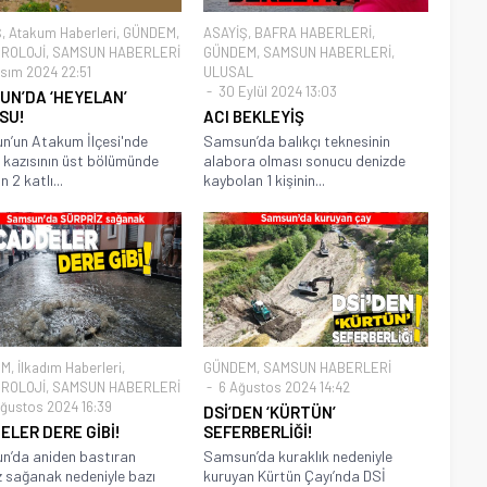
Ş
,
Atakum Haberleri
,
GÜNDEM
,
ASAYİŞ
,
BAFRA HABERLERİ
,
ROLOJİ
,
SAMSUN HABERLERİ
GÜNDEM
,
SAMSUN HABERLERİ
,
sım 2024 22:51
ULUSAL
30 Eylül 2024 13:03
UN’DA ‘HEYELAN’
SU!
ACI BEKLEYİŞ
’un Atakum İlçesi'nde
Samsun’da balıkçı teknesinin
 kazısının üst bölümünde
alabora olması sonucu denizde
 2 katlı...
kaybolan 1 kişinin...
EM
,
İlkadım Haberleri
,
GÜNDEM
,
SAMSUN HABERLERİ
ROLOJİ
,
SAMSUN HABERLERİ
6 Ağustos 2024 14:42
ğustos 2024 16:39
DSİ’DEN ‘KÜRTÜN’
ELER DERE GİBİ!
SEFERBERLİĞİ!
n’da aniden bastıran
Samsun’da kuraklık nedeniyle
z sağanak nedeniyle bazı
kuruyan Kürtün Çayı’nda DSİ