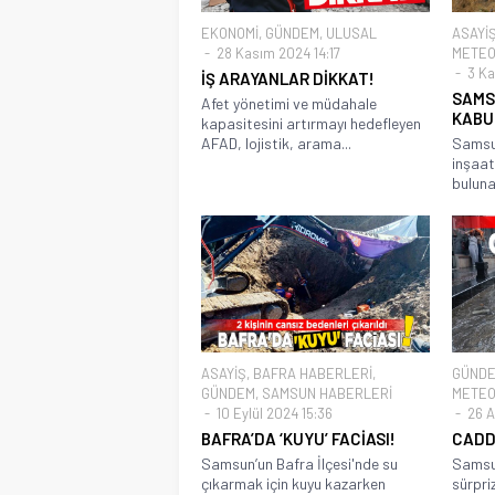
EKONOMİ
,
GÜNDEM
,
ULUSAL
ASAYİ
28 Kasım 2024 14:17
METEO
3 Ka
İŞ ARAYANLAR DİKKAT!
SAMS
Afet yönetimi ve müdahale
KABU
kapasitesini artırmayı hedefleyen
AFAD, lojistik, arama...
Samsun
inşaat
bulunan
ASAYİŞ
,
BAFRA HABERLERİ
,
GÜND
GÜNDEM
,
SAMSUN HABERLERİ
METEO
10 Eylül 2024 15:36
26 A
BAFRA’DA ‘KUYU’ FACİASI!
CADD
Samsun’un Bafra İlçesi'nde su
Samsu
çıkarmak için kuyu kazarken
sürpri