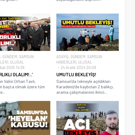
Ş
,
GÜNDEM
,
SAMSUN
ASAYİŞ
,
GÜNDEM
,
SAMSUN
LERİ
,
ULUSAL
HABERLERİ
,
ULUSAL
bat 2025 14:39
24 Aralık 2024 20:09
RLIKLI OLALIM!..’
UMUTLU BEKLEYİŞ!
 Valisi Orhan Tavlı,
Samsun’da tekneyle açıldıkları
m başta olmak üzere tüm
Karadeniz’de kaybolan 2 balıkçı,
e...
arama çalışmalarının ikinci...