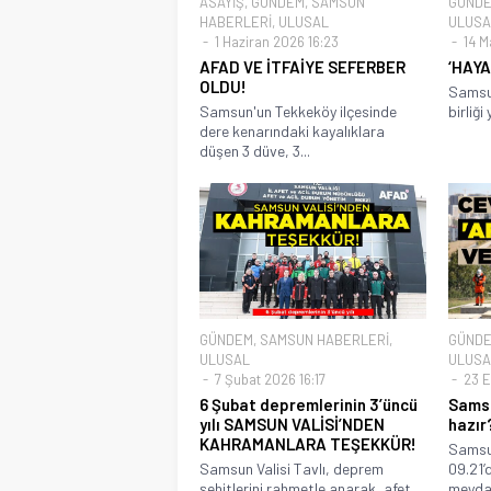
ASAYİŞ
,
GÜNDEM
,
SAMSUN
GÜND
HABERLERİ
,
ULUSAL
ULUSA
1 Haziran 2026 16:23
14 M
AFAD VE İTFAİYE SEFERBER
‘HAYAT
OLDU!
Samsun
Samsun'un Tekkeköy ilçesinde
birliği
dere kenarındaki kayalıklara
düşen 3 düve, 3...
GÜNDEM
,
SAMSUN HABERLERİ
,
GÜND
ULUSAL
ULUSA
7 Şubat 2026 16:17
23 E
6 Şubat depremlerinin 3’üncü
Samsu
yılı SAMSUN VALİSİ’NDEN
hazır
KAHRAMANLARA TEŞEKKÜR!
Samsun
Samsun Valisi Tavlı, deprem
09.21’
şehitlerini rahmetle anarak, afet
meydan