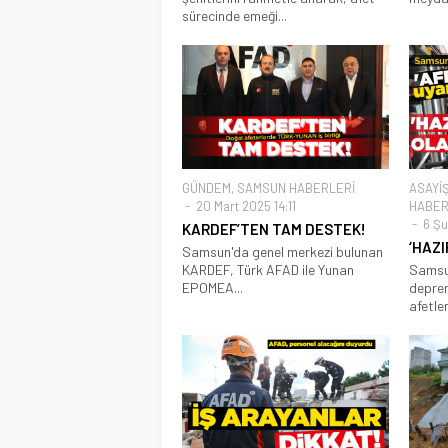
sürecinde emeği...
GÜNDEM
,
SAMSUN HABERLERİ
ASAYİ
20 Mart 2025 14:11
HABER
6 Şu
KARDEF’TEN TAM DESTEK!
‘HAZI
Samsun'da genel merkezi bulunan
KARDEF, Türk AFAD ile Yunan
Samsun
EPOMEA...
depre
afetler