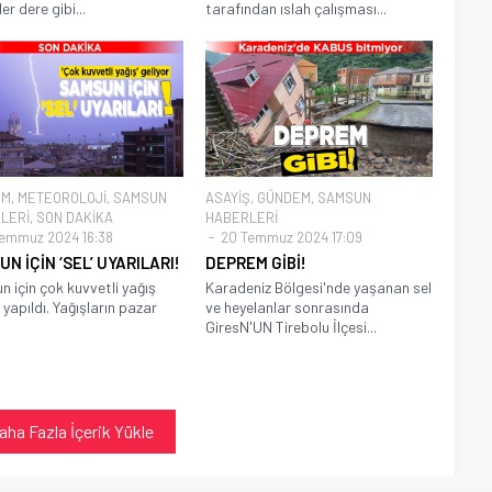
r dere gibi...
tarafından ıslah çalışması...
EM
,
METEOROLOJİ
,
SAMSUN
ASAYİŞ
,
GÜNDEM
,
SAMSUN
LERİ
,
SON DAKİKA
HABERLERİ
emmuz 2024 16:38
20 Temmuz 2024 17:09
N İÇİN ‘SEL’ UYARILARI!
DEPREM GİBİ!
 için çok kuvvetli yağış
Karadeniz Bölgesi'nde yaşanan sel
 yapıldı. Yağışların pazar
ve heyelanlar sonrasında
GiresN'UN Tirebolu İlçesi...
aha Fazla İçerik Yükle