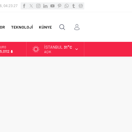
6, 04:23:28
OR
TEKNOLOJİ
KÜNYE
İSTANBUL
31°C
URO
5,0112
AÇIK
LTIN
.519,97
İST
3.798,82
OLAR
7,7025