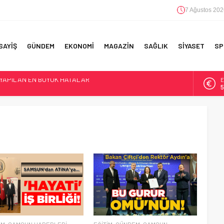
7 Ağustos 202
SAYİŞ
GÜNDEM
EKONOMİ
MAGAZİN
SAĞLIK
SİYASET
SP
E
5
F 5’İNCİLİK!
A
6
IN!’
B
1
 YAPILAN EN BÜYÜK HATALAR
D
4