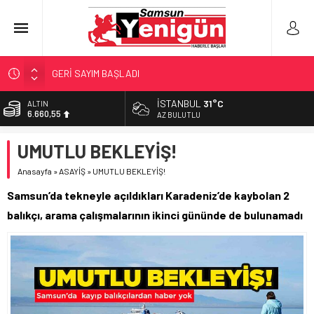
GERİ SAYIM BAŞLADI
SAMSUNSPOR’DA HEDEF 5’İNCİLİK!
İSTANBUL
31°C
ALTIN
6.660,55
‘BAFRA’YA YATIRIM YAPIN!’
AZ BULUTLU
İŞTE FINDIK FİYATI!
BİST
UMUTLU BEKLEYİŞ!
13.779,39
YÖNETİCİ SEÇERKEN YAPILAN EN BÜYÜK HATALAR
Anasayfa
»
ASAYİŞ
»
UMUTLU BEKLEYİŞ!
DOLAR
47,7111
Samsun’da tekneyle açıldıkları Karadeniz’de kaybolan 2
EURO
balıkçı, arama çalışmalarının ikinci gününde de bulunamadı
55,1881