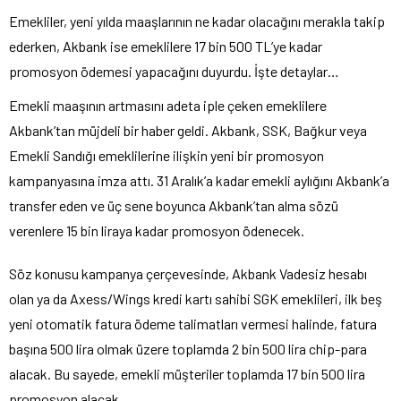
Emekliler, yeni yılda maaşlarının ne kadar olacağını merakla takip
ederken, Akbank ise emeklilere 17 bin 500 TL’ye kadar
promosyon ödemesi yapacağını duyurdu. İşte detaylar…
Emekli maaşının artmasını adeta iple çeken emeklilere
Akbank’tan müjdeli bir haber geldi. Akbank, SSK, Bağkur veya
Emekli Sandığı emeklilerine ilişkin yeni bir promosyon
kampanyasına imza attı. 31 Aralık’a kadar emekli aylığını Akbank’a
transfer eden ve üç sene boyunca Akbank’tan alma sözü
verenlere 15 bin liraya kadar promosyon ödenecek.
Söz konusu kampanya çerçevesinde, Akbank Vadesiz hesabı
olan ya da Axess/Wings kredi kartı sahibi SGK emeklileri, ilk beş
yeni otomatik fatura ödeme talimatları vermesi halinde, fatura
başına 500 lira olmak üzere toplamda 2 bin 500 lira chip-para
alacak. Bu sayede, emekli müşteriler toplamda 17 bin 500 lira
promosyon alacak.