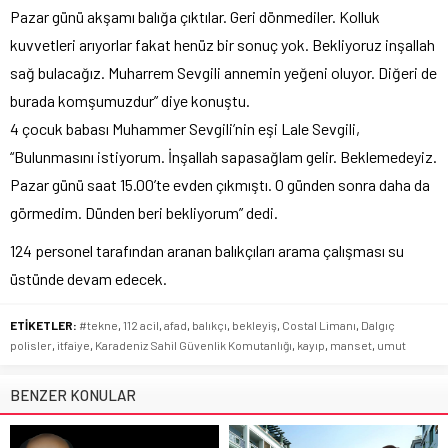
Pazar günü akşamı balığa çıktılar. Geri dönmediler. Kolluk
kuvvetleri arıyorlar fakat henüz bir sonuç yok. Bekliyoruz inşallah
sağ bulacağız. Muharrem Sevgili annemin yeğeni oluyor. Diğeri de
burada komşumuzdur” diye konuştu.
4 çocuk babası Muhammer Sevgili’nin eşi Lale Sevgili,
“Bulunmasını istiyorum. İnşallah sapasağlam gelir. Beklemedeyiz.
Pazar günü saat 15.00’te evden çıkmıştı. O günden sonra daha da
görmedim. Dünden beri bekliyorum” dedi.
124 personel tarafından aranan balıkçıları arama çalışması su
üstünde devam edecek.
ETİKETLER:
#tekne
,
112 acil
,
afad
,
balıkçı
,
bekleyiş
,
Costal Limanı
,
Dalgıç
polisler
,
itfaiye
,
Karadeniz Sahil Güvenlik Komutanlığı
,
kayıp
,
manset
,
umut
BENZER KONULAR