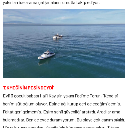
yakınları ise arama çalışmalarını umutla takip ediyor.
‘EKMEĞİNİN PEŞİNDEYDİ’
Evli 3 çocuk babası Halil Kayış’ın yakını Fadime Torun, “Kendisi
benim süt oğlum oluyor. Eşine ‘ağı kurup geri geleceğim’ demiş.
Fakat geri gelmemiş. Eşim sahil güvenliği aratırdı. Aradılar ama
bulamadılar. Ben de evde duramıyorum. Bu olaya çok canım sıkıldı.
Hiç uyku uyuyamadım. Kendisinin kimseye zararı yoktu. 3 tane