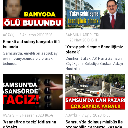
ASAYİŞ
6 Ağustos 2019 15:16
SAMSUN HABERLERİ
29 Mart 2019 16:11
Emekli astsubay banyoda ölü
bulundu
‘Yatay şehirleşme önceliğimiz
olacak’
Samsun'da, emekli bir astsubay
evinin banyosunda ölü olarak
Cumhur İttifakı AK Parti Samsun
bulundu.
Büyükşehir Belediye Başkan Adayı
Mustafa...
ASAYİŞ
9 Haziran 2020 16:34
ASAYİŞ
7 Eylül 2020 13:56
‘Asansörde taciz’ iddiasına
Samsun’da dolmuş minibüs ile
gözaltı
otomobilin çarpıştığı kazada