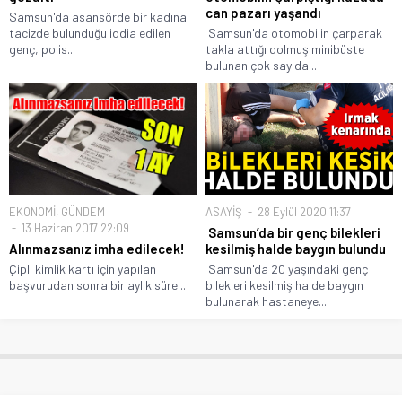
can pazarı yaşandı
Samsun'da asansörde bir kadına
tacizde bulunduğu iddia edilen
Samsun'da otomobilin çarparak
genç, polis...
takla attığı dolmuş minibüste
bulunan çok sayıda...
EKONOMİ
,
GÜNDEM
ASAYİŞ
28 Eylül 2020 11:37
13 Haziran 2017 22:09
Samsun’da bir genç bilekleri
Alınmazsanız imha edilecek!
kesilmiş halde baygın bulundu
Çipli kimlik kartı için yapılan
Samsun'da 20 yaşındaki genç
başvurudan sonra bir aylık süre...
bilekleri kesilmiş halde baygın
bulunarak hastaneye...