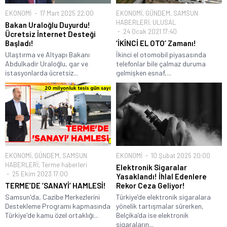
EKONOMİ
17 Mart 2025 22:00
EKONOMİ
,
GÜNDEM
,
SAMSUN
HABERLERİ
,
ULUSAL
Bakan Uraloğlu Duyurdu!
24 Ocak 2021 17:40
Ücretsiz İnternet Desteği
Başladı!
‘İKİNCİ EL OTO’ Zamanı!
Ulaştırma ve Altyapı Bakanı
İkinci el otomobil piyasasında
Abdulkadir Uraloğlu, gar ve
telefonlar bile çalmaz duruma
istasyonlarda ücretsiz...
gelmişken esnaf,...
EKONOMİ
,
GÜNDEM
,
SAMSUN
EKONOMİ
10 Şubat 2025 20:00
HABERLERİ
,
Terme haberleri
Elektronik Sigaralar
25 Ekim 2023 17:00
Yasaklandı! İhlal Edenlere
TERME’DE ‘SANAYİ’ HAMLESİ!
Rekor Ceza Geliyor!
Samsun'da, Cazibe Merkezlerini
Türkiye’de elektronik sigaralara
Destekleme Programı kapmasında
yönelik tartışmalar sürerken,
Türkiye'de kamu özel ortaklığı...
Belçika’da ise elektronik
sigaraların...