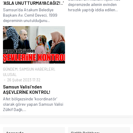
‘ASLA UNUTTURMAYACAĞIZ!..’
depremzede ailenin evinden
Samsun'da Atakum Belediye
hırsızlık yaptığı iddia edilen...
Başkanı Av. Cemil Deveci, 1999
depreminin unutulduğunu...
GÜNDEM
,
SAMSUN HABERLERİ
,
ULUSAL
26 Şubat 2023 17:32
Samsun Valisi’nden
AŞEVLERİNE KONTROL!
Afet bölgezsinde 'koordinatör'
olarak görev yapan Samsun Valisi
Zülkif Dağlı,...
Anasayfa
Gizlilik Politikası