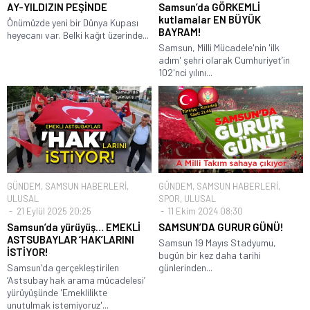
AY-YILDIZIN PEŞİNDE
Samsun’da GÖRKEMLİ
kutlamalar EN BÜYÜK
Önümüzde yeni bir Dünya Kupası
BAYRAM!
heyecanı var. Belki kağıt üzerinde...
Samsun, Milli Mücadele'nin 'ilk
adım' şehri olarak Cumhuriyet’in
102'nci yılını...
GÜNDEM
,
SAMSUN HABERLERİ
,
GÜNDEM
,
SAMSUN HABERLERİ
,
ULUSAL
SPOR
,
ULUSAL
21 Eylül 2025 20:25
11 Ekim 2024 08:30
Samsun’da yürüyüş… EMEKLİ
SAMSUN’DA GURUR GÜNÜ!
ASTSUBAYLAR ‘HAK’LARINI
Samsun 19 Mayıs Stadyumu,
İSTİYOR!
bugün bir kez daha tarihi
Samsun'da gerçekleştirilen
günlerinden...
‘Astsubay hak arama mücadelesi’
yürüyüşünde 'Emeklilikte
unutulmak istemiyoruz'...