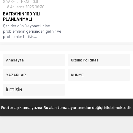
SİYASET
,
TEKNOLOJİ
8 Ağustos 2023 09:30
BAFRA’NIN 100 YILI
PLANLANMALI
Şehirler günlük yönetilir ise
problemlerin gerisinden gelinir ve
problemler birikir....
Anasayfa
Gizlilik Politikası
YAZARLAR
KÜNYE
İLETİŞİM
Footer açıklama yazısı. Bu alan tema ayarlarından değiştirilebilmektedir.