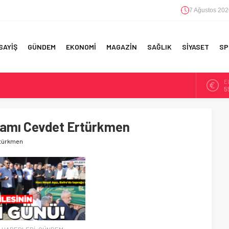
7 Ağustos 202
SAYİŞ
GÜNDEM
EKONOMİ
MAGAZİN
SAĞLIK
SİYASET
SP
A
6
F 5’İNCİLİK!
B
1
IN!’
amı Cevdet Ertürkmen
D
4
rtürkmen
 YAPILAN EN BÜYÜK HATALAR
E
5