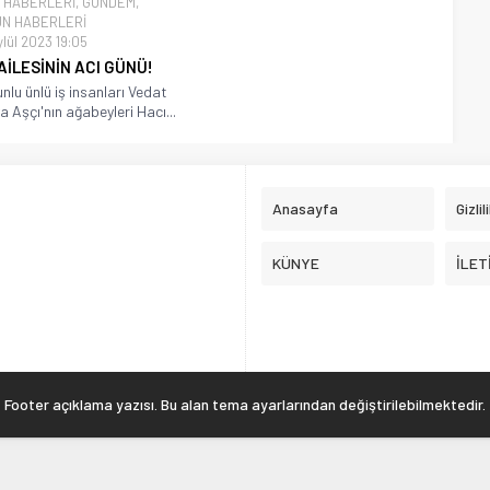
 HABERLERİ
,
GÜNDEM
,
N HABERLERİ
ylül 2023 19:05
AİLESİNİN ACI GÜNÜ!
lu ünlü iş insanları Vedat
a Aşçı'nın ağabeyleri Hacı...
Anasayfa
Gizlil
KÜNYE
İLET
Footer açıklama yazısı. Bu alan tema ayarlarından değiştirilebilmektedir.