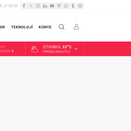
6, 17:52:34
OR
TEKNOLOJİ
KÜNYE
İSTANBUL
33°C
LTIN
.623,43
PARÇALI BULUTLU
İST
3.785,25
OLAR
7,7048
URO
5,0748