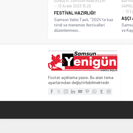
GÜNDEM
,
SAMSUN HABERLERİ
BAFRA
13 Aralık 2023 15:29
SAMSU
13 E
FESTİVAL HAZIRLIĞI!
AŞÇI 
Samsun Valisi Tavlı, "2024'te kaz
tiridi ve menemen festivalleri
Samsun
düzenlenmesi...
ve Kay
Footer açıklama yazısı. Bu alan tema
ayarlarından değiştirilebilmektedir.