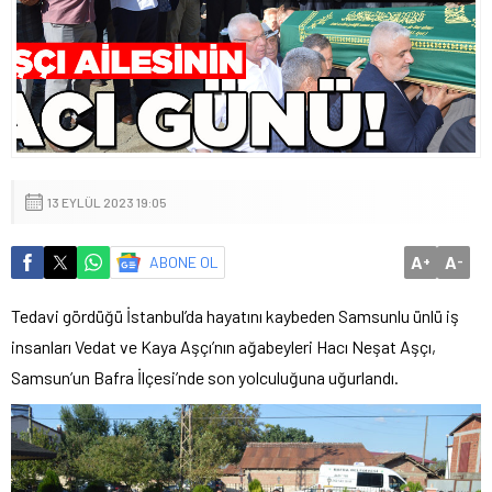
13 EYLÜL 2023 19:05
A
A
ABONE OL
+
-
Tedavi gördüğü İstanbul’da hayatını kaybeden Samsunlu ünlü iş
insanları Vedat ve Kaya Aşçı’nın ağabeyleri Hacı Neşat Aşçı,
Samsun’un Bafra İlçesi’nde son yolculuğuna uğurlandı.