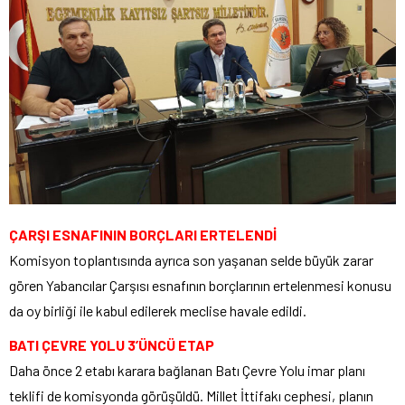
ÇARŞI ESNAFININ BORÇLARI ERTELENDİ
Komisyon toplantısında ayrıca son yaşanan selde büyük zarar
gören Yabancılar Çarşısı esnafının borçlarının ertelenmesi konusu
da oy birliği ile kabul edilerek meclise havale edildi.
BATI ÇEVRE YOLU 3’ÜNCÜ ETAP
Daha önce 2 etabı karara bağlanan Batı Çevre Yolu imar planı
teklifi de komisyonda görüşüldü. Millet İttifakı cephesi, planın