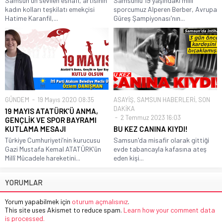
Samsun'un sevilen esnafı, artisinin
Samsunlu 19 yaşındaki milli
kadın kolları teşkilatı emekçisi
sporcumuz Alperen Berber, Avrupa
Hatime Karanfil,...
Güreş Şampiyonası'nın...
GÜNDEM
19 Mayıs 2020 08:35
ASAYİŞ
,
SAMSUN HABERLERİ
,
SON
DAKİKA
19 MAYIS ATATÜRK’Ü ANMA,
2 Temmuz 2023 16:03
GENÇLİK VE SPOR BAYRAMI
KUTLAMA MESAJI
BU KEZ CANINA KIYDI!
Türkiye Cumhuriyeti’nin kurucusu
Samsun'da misafir olarak gittiği
Gazi Mustafa Kemal ATATÜRK’ün
evde tabancayla kafasına ateş
Millî Mücadele hareketini...
eden kişi...
YORUMLAR
Yorum yapabilmek için
oturum açmalısınız
.
This site uses Akismet to reduce spam.
Learn how your comment data
is processed.