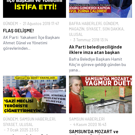
GÜNDEM
21 Ağustos 2019 17:47
BAFRA HABERLERİ
,
GÜNDEM
,
MAGAZİN
,
SİYASET
,
SON DAKİKA
,
FLAŞ GELİŞME!
ULUSAL
AK Parti Yakakent İlçe Başkanı
3 Temmuz 2018 13:14
Ahmet Günel ve Yönetimi
Ak Parti belediyeciliğinde
görevlerinden...
ilklere imza atan başkan
Bafra Belediye Başkanı Hamit
Kılıç'ın göreve geldiği günden bu
yana...
GÜNDEM
,
SAMSUN HABERLERİ
,
SAMSUN HABERLERİ
SİYASET
,
ULUSAL
4 Kasım 2020 16:43
7 Ocak 2025 23:53
SAMSUN’DA MOZART ve