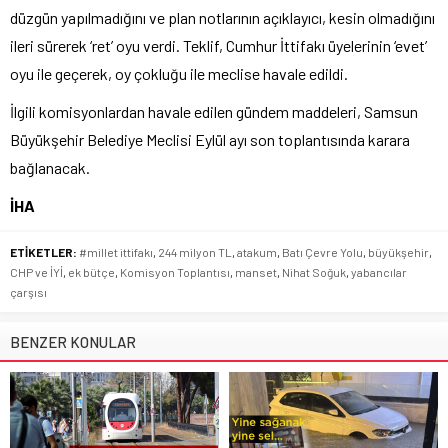
düzgün yapılmadığını ve plan notlarının açıklayıcı, kesin olmadığını
ileri sürerek ‘ret’ oyu verdi. Teklif, Cumhur İttifakı üyelerinin ‘evet’
oyu ile geçerek, oy çokluğu ile meclise havale edildi.
İlgili komisyonlardan havale edilen gündem maddeleri, Samsun
Büyükşehir Belediye Meclisi Eylül ayı son toplantısında karara
bağlanacak.
İHA
ETİKETLER:
#millet ittifakı
,
244 milyon TL
,
atakum
,
Batı Çevre Yolu
,
büyükşehir
,
CHP ve İYİ
,
ek bütçe
,
Komisyon Toplantısı
,
manset
,
Nihat Soğuk
,
yabancılar
çarşısı
BENZER KONULAR