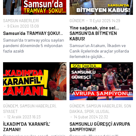
SAMSUN HABERLERİ
GÜNDEM
11 Eylül 2025 14:29
9 Ekim 2020 13:09
Yine sağanak, yine sel…
Samsun’da TRAMVAY ŞOKU!..
SAMSUN’DA BİTMEYEN
KABUS!
Samsun'da tramvay yolcu sayıları
pandemi döneminde 5 milyondan
Samsun'un Atakum, İlkadım ve
fazla azaldı
Canik ilçelerinde araçlar yollarda
ilerlemekte güçlük...
GÜNDEM
,
SAMSUN HABERLERİ
,
GÜNDEM
,
SAMSUN HABERLERİ
,
SON
SİYASET
DAKİKA
,
SPOR
,
ULUSAL
12 Aralık 2023 16:23
14 Şubat 2024 22:32
İLKADIM’DA ‘KARANFİL’
SAMSUNLU GÜREŞÇİ AVRUPA
ZAMANI!
ŞAMPİYONU!