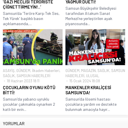
‘GAZİ MECLİSİ TERÖRİSTE
YAĞMUR DÜETİ!
ÇİĞNETTİRMEYİN!..’
Samsun Büyükşehir Belediyesi
Samsun’da 'Teröre Karşı Tek Ses,
tarafından Atakum Sanat
Tek Yürek' başlıklı basın
Merkezi’ne yerleştirilen ayak
açıklamasında,...
piyanosunda...
ASAYİŞ
,
GÜNDEM
,
İlkadım Haberleri
,
GÜNDEM
,
MAGAZİN
,
SAĞLIK
,
SAMSUN
SAĞLIK
,
SAMSUN HABERLERİ
HABERLERİ
,
ULUSAL
18 Haziran 2023 18:11
15 Ocak 2024 18:08
ÇOCUKLARIN OYUNU KÖTÜ
MANKENLER KRALİÇESİ
BİTTİ!
SAMSUN’DA!
Samsun'da yabancı uyruklu
Samsun’da lösemi hastası
çocuklar çakmakla oynarken 2
çocuklara yardım ve destekte
katlı bir evin...
bulunmak amacıyla hayır...
YORUMLAR