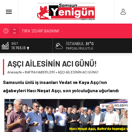
TIR’A ‘ZEHİR’ BASKINI!
FECİ SON!
İSTANBUL
31°C
DOLAR
47,5932
UÇURUMDA CAN PAZARI!
PARÇALI BULUTLU
SAMSUN YANACAK!
EURO
AŞÇI AİLESİNİN ACI GÜNÜ!
55,0919
BİLİMİN İZİNDE!
Anasayfa
»
BAFRA HABERLERİ
»
AŞÇI AİLESİNİN ACI GÜNÜ!
ALTIN
6.525,81
Samsunlu ünlü iş insanları Vedat ve Kaya Aşçı’nın
BİST
ağabeyleri Hacı Neşat Aşçı, son yolculuğuna uğurlandı
13.703,13