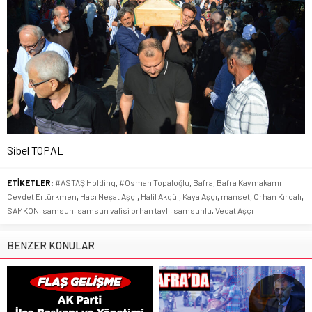
Sibel TOPAL
ETİKETLER:
#ASTAŞ Holding
,
#Osman Topaloğlu
,
Bafra
,
Bafra Kaymakamı
Cevdet Ertürkmen
,
Hacı Neşat Aşçı
,
Halil Akgül
,
Kaya Aşçı
,
manset
,
Orhan Kırcalı
,
SAMKON
,
samsun
,
samsun valisi orhan tavlı
,
samsunlu
,
Vedat Aşçı
BENZER KONULAR