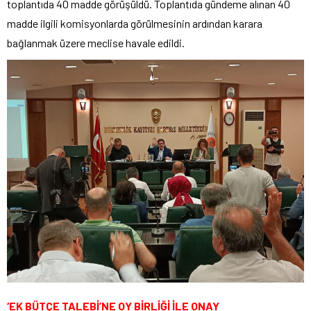
toplantıda 40 madde görüşüldü. Toplantıda gündeme alınan 40
madde ilgili komisyonlarda görülmesinin ardından karara
bağlanmak üzere meclise havale edildi.
‘EK BÜTÇE TALEBİ’NE OY BİRLİĞİ İLE ONAY