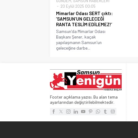
GÜNDEM
,
SAMSUN HABERLERİ
20 Eylül 2025 00:05
Mimarlar Odası SERT çıktı:
‘SAMSUN’UN GELECEĞİ
RANTA TESLİM EDİLEMEZ!’
Samsun'da Mimarlar Odası
Başkanı Şener, kaçak
yapılaşmanın Samsun'un
geleceğine darbe...
Footer açıklama yazısı. Bu alan tema
ayarlarından değiştirilebilmektedir.