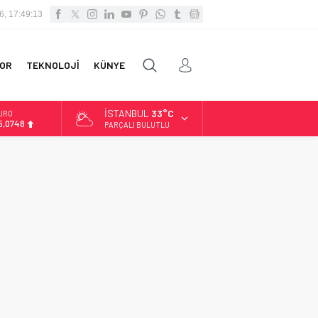
6, 17:49:13
OR
TEKNOLOJİ
KÜNYE
İSTANBUL
33°C
URO
5,0748
PARÇALI BULUTLU
LTIN
.623,43
İST
3.785,25
OLAR
7,7048