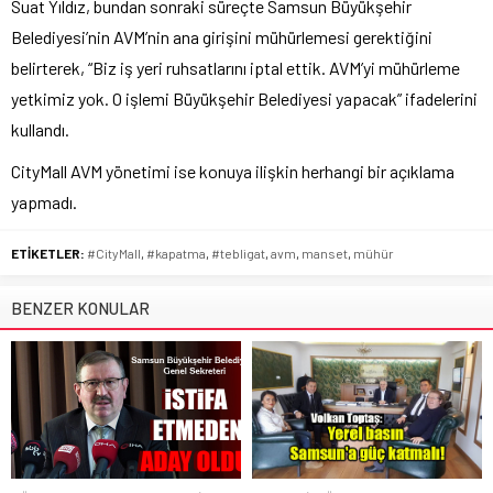
Suat Yıldız, bundan sonraki süreçte Samsun Büyükşehir
Belediyesi’nin AVM’nin ana girişini mühürlemesi gerektiğini
belirterek, “Biz iş yeri ruhsatlarını iptal ettik. AVM’yi mühürleme
yetkimiz yok. O işlemi Büyükşehir Belediyesi yapacak” ifadelerini
kullandı.
CityMall AVM yönetimi ise konuya ilişkin herhangi bir açıklama
yapmadı.
ETİKETLER:
#CityMall
,
#kapatma
,
#tebligat
,
avm
,
manset
,
mühür
BENZER KONULAR