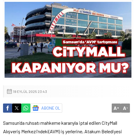
19 EYLÜL 2025 23:43
A
A
ABONE OL
+
-
Samsun’da ruhsatı mahkeme kararıyla iptal edilen CityMall
Alışveriş Merkezi’ndeki(AVM) iş yerlerine, Atakum Belediyesi