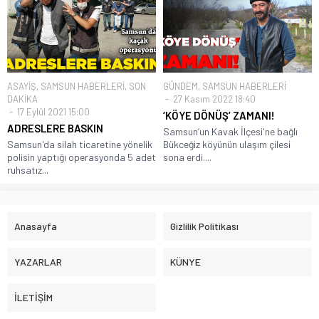
ASAYİŞ
,
SAMSUN HABERLERİ
,
SON
GÜNDEM
,
SAMSUN HABERLERİ
DAKİKA
27 Kasım 2022 18:40
17 Eylül 2021 15:00
‘KÖYE DÖNÜŞ’ ZAMANI!
ADRESLERE BASKIN
Samsun’un Kavak İlçesi'ne bağlı
Samsun'da silah ticaretine yönelik
Bükceğiz köyünün ulaşım çilesi
polisin yaptığı operasyonda 5 adet
sona erdi....
ruhsatız...
Anasayfa
Gizlilik Politikası
YAZARLAR
KÜNYE
İLETİŞİM