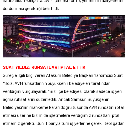
hatırlatıldı. Tebligatta, AVM içindeki tüm iş yerlerinin faaliyetlerini
durdurması gerektiği belirtildi.
SUAT YILDIZ: RUHSATLARI İPTAL ETTİK
Süreçle ilgili bilgi veren Atakum Belediye Başkan Yardımcısı Suat
Yıldız, AVM ruhsatlarının büyükşehir belediyeleri tarafından
verildiğini vurgulayarak, “Biz ilçe belediyesi olarak sadece iş yeri
açma ruhsatlarını düzenledik. Ancak Samsun Büyükşehir
Belediyesi’nin mahkeme kararı doğrultusunda AVM ruhsatını iptal
etmesi üzerine bizim de işletmelere verdiğimiz ruhsatları iptal
etmemiz gerekti. Dün itibarıyla tüm iş yerlerine gerekli tebligatları