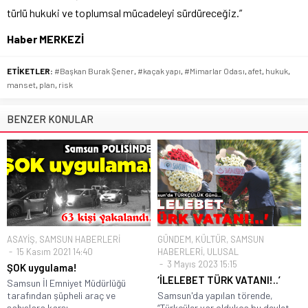
türlü hukuki ve toplumsal mücadeleyi sürdüreceğiz.”
Haber MERKEZİ
ETİKETLER:
#Başkan Burak Şener
,
#kaçak yapı
,
#Mimarlar Odası
,
afet
,
hukuk
,
manset
,
plan
,
risk
BENZER KONULAR
ASAYİŞ
,
SAMSUN HABERLERİ
GÜNDEM
,
KÜLTÜR
,
SAMSUN
15 Kasım 2021 14:40
HABERLERİ
,
ULUSAL
3 Mayıs 2023 15:15
ŞOK uygulama!
‘İLELEBET TÜRK VATANI!..’
Samsun İl Emniyet Müdürlüğü
tarafından şüpheli araç ve
Samsun'da yapılan törende,
şahıslara karşı...
“Türkçüler var oldukça bu devlet