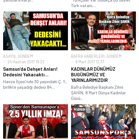
Türk vatanı,...
ASAYİŞ
,
GÜNDEM
BAFRA HABERLERİ
,
GÜNDEM
24 Haziran 2017 19:22
8 Mart 2017 12:37
Samsun’da Dehşet Anları!
KADINLAR DÜNÜMÜZ
Dedesini Yakacaktı…
BUGÜNÜMÜZ VE
YARINLARIMIZDIR
Havza İlçesi'nde 30 yaşındaki Ç. Y.,
birlikte yaşadığı dedesi 84...
Bafra Belediye Başkanı Zihni
ŞAHİN, 8 Mart Dünya Kadınlar
Günü...