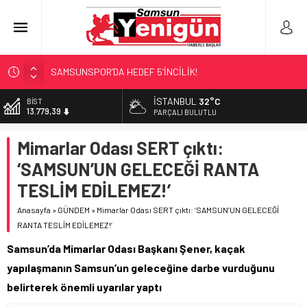
SAMSUNSPOR’DA HEDEF 5’İNCİLİK!
‘BAFRA’YA YATIRIM YAPIN!’
İSTANBUL
32°C
DOLAR
47,6954
İŞTE FINDIK FİYATI!
PARÇALI BULUTLU
YÖNETİCİ SEÇERKEN YAPILAN EN BÜYÜK HATALAR
EURO
Mimarlar Odası SERT çıktı:
55,1824
GERİ SAYIM BAŞLADI
‘SAMSUN’UN GELECEĞİ RANTA
ALTIN
6.662,10
TESLİM EDİLEMEZ!’
BİST
Anasayfa
»
GÜNDEM
»
Mimarlar Odası SERT çıktı: ‘SAMSUN’UN GELECEĞİ
13.779,39
RANTA TESLİM EDİLEMEZ!’
Samsun’da Mimarlar Odası Başkanı Şener, kaçak
yapılaşmanın Samsun’un geleceğine darbe vurduğunu
belirterek önemli uyarılar yaptı