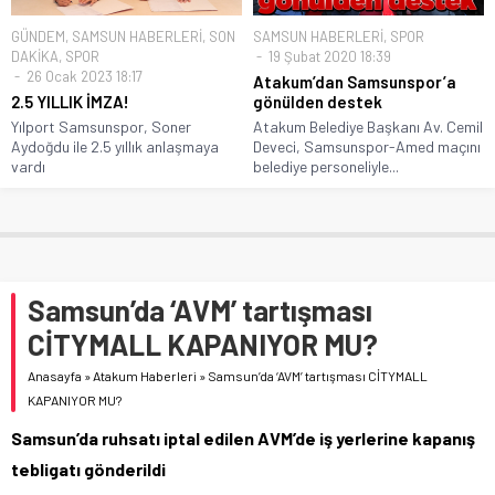
GÜNDEM
,
SAMSUN HABERLERİ
,
SON
SAMSUN HABERLERİ
,
SPOR
DAKİKA
,
SPOR
19 Şubat 2020 18:39
26 Ocak 2023 18:17
Atakum’dan Samsunspor’a
2.5 YILLIK İMZA!
gönülden destek
Yılport Samsunspor, Soner
Atakum Belediye Başkanı Av. Cemil
Aydoğdu ile 2.5 yıllık anlaşmaya
Deveci, Samsunspor-Amed maçını
vardı
belediye personeliyle...
Samsun’da ‘AVM’ tartışması
CİTYMALL KAPANIYOR MU?
Anasayfa
»
Atakum Haberleri
»
Samsun’da ‘AVM’ tartışması CİTYMALL
KAPANIYOR MU?
Samsun’da ruhsatı iptal edilen AVM’de iş yerlerine kapanış
tebligatı gönderildi