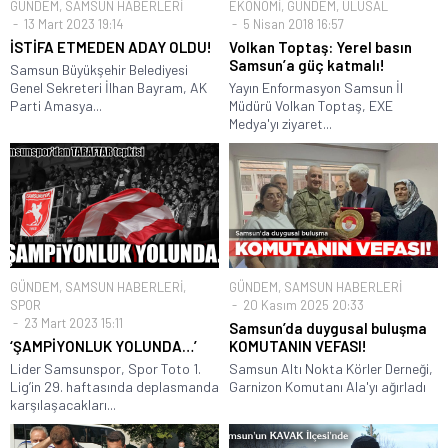
GÜNDEM
,
SAMSUN HABERLERİ
EKONOMİ
,
GÜNDEM
,
ULUSAL
13 Mart 2023 19:14
5 Nisan 2018 16:57
İSTİFA ETMEDEN ADAY OLDU!
Volkan Toptaş: Yerel basın
Samsun’a güç katmalı!
Samsun Büyükşehir Belediyesi
Genel Sekreteri İlhan Bayram, AK
Yayın Enformasyon Samsun İl
Parti Amasya...
Müdürü Volkan Toptaş, EXE
Medya'yı ziyaret...
GÜNDEM
,
SAMSUN HABERLERİ
,
GÜNDEM
,
SAMSUN HABERLERİ
SPOR
20 Kasım 2025 20:33
23 Mart 2023 15:11
Samsun’da duygusal buluşma
‘ŞAMPİYONLUK YOLUNDA…’
KOMUTANIN VEFASI!
Lider Samsunspor, Spor Toto 1.
Samsun Altı Nokta Körler Derneği,
Lig’in 29. haftasında deplasmanda
Garnizon Komutanı Ala'yı ağırladı
karşılaşacakları...