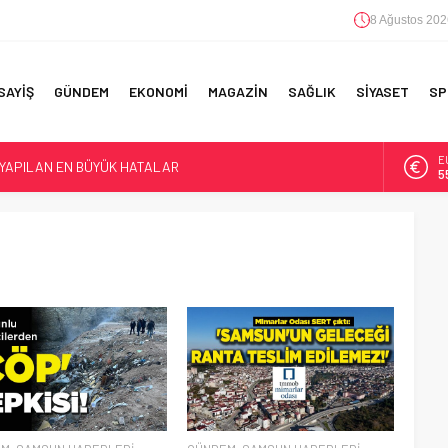
8 Ağustos 202
SAYİŞ
GÜNDEM
EKONOMİ
MAGAZİN
SAĞLIK
SİYASET
SP
E
 YAPILAN EN BÜYÜK HATALAR
5
A
6
F 5’İNCİLİK!
IN!’
B
1
D
47