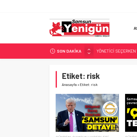
A
SON DAKİKA
YÖNETİCİ SEÇERKEN
GERİ SAYIM BAŞLADI
SAMSUNSPOR’DA HEDE
Etiket:
risk
‘BAFRA’YA YATIRIM YAP
Anasayfa
»
Etiket: risk
İŞTE FINDIK FİYATI!