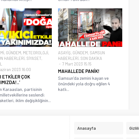
Mİ
,
GÜNDEM
,
METEOROLOJİ
,
ASAYİŞ
,
GÜNDEM
,
SAMSUN
N HABERLERİ
,
SİYASET
,
HABERLERİ
,
SON DAKİKA
L
7 Mart 2023 15:15
aziran 2023 16:00
MAHALLEDE PANİK!
CI ETKİLER ÇOK
Samsun'da zemini kayan ve
IMIZDA!..’
önündeki yola doğru eğilen 4
 Karaaslan, partisinin
katlı...
illetvekillerine seslendi:
aketleri, iklim değişikliğinin...
Anasayfa
Gizlil