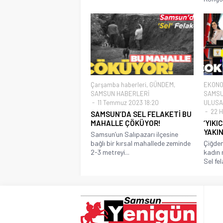
Çarşamba haberleri
,
GÜNDEM
,
EKONO
SAMSUN HABERLERİ
SAMSU
11 Temmuz 2023 18:20
ULUSA
22 H
SAMSUN’DA SEL FELAKETİ BU
MAHALLE ÇÖKÜYOR!
‘YIKI
YAKIN
Samsun’un Salıpazarı ilçesine
bağlı bir kırsal mahallede zeminde
Çiğdem
2-3 metreyi...
kadın m
Sel fel