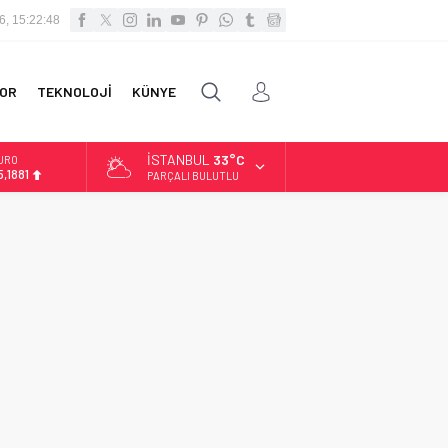
6, 15:22:48
OR
TEKNOLOJİ
KÜNYE
İSTANBUL
33°C
URO
5,1881
PARÇALI BULUTLU
LTIN
.660,55
İST
3.779,39
OLAR
,7111