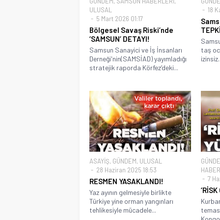
GÜNDEM
,
SAMSUN HABERLERİ
,
GÜND
ULUSAL
18 K
5 Mart 2026 01:17
Samsu
Bölgesel Savaş Riski’nde
TEPKİ
‘SAMSUN’ DETAYI!
Samsun
Samsun Sanayici ve İş İnsanları
taş oc
Derneği'nin(SAMSİAD) yayımladığı
izinsiz.
stratejik raporda Körfez’deki...
ASAYİŞ
,
GÜNDEM
,
ULUSAL
GÜND
28 Haziran 2025 18:53
HABER
7 Ha
RESMEN YASAKLANDI!
‘RİSK
Yaz ayının gelmesiyle birlikte
Türkiye yine orman yangınları
Kurban
tehlikesiyle mücadele...
teması
Kongo 