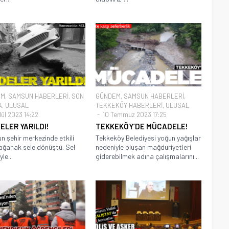
EM
,
SAMSUN HABERLERİ
,
SON
GÜNDEM
,
SAMSUN HABERLERİ
,
A
,
ULUSAL
TEKKEKÖY HABERLERİ
,
ULUSAL
lül 2023 14:22
10 Temmuz 2023 17:25
ELER YARILDI!
TEKKEKÖY’DE MÜCADELE!
 şehir merkezinde etkili
Tekkeköy Belediyesi yoğun yağışlar
ağanak sele dönüştü. Sel
nedeniyle oluşan mağduriyetleri
le...
giderebilmek adına çalışmalarını...