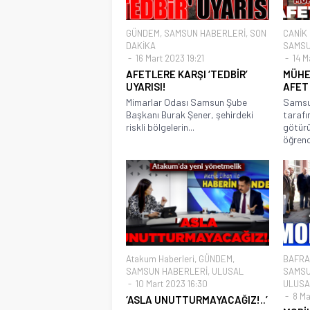
GÜNDEM
,
SAMSUN HABERLERİ
,
SON
CANİK
DAKİKA
SAMSU
16 Mart 2023 19:21
14 M
AFETLERE KARŞI ‘TEDBİR’
MÜHE
UYARISI!
AFET
Mimarlar Odası Samsun Şube
Samsun
Başkanı Burak Şener, şehirdeki
tarafı
riskli bölgelerin...
götürü
öğrenci
Atakum Haberleri
,
GÜNDEM
,
BAFRA
SAMSUN HABERLERİ
,
ULUSAL
SAMSU
10 Mart 2023 16:30
ULUSA
8 Ma
‘ASLA UNUTTURMAYACAĞIZ!..’