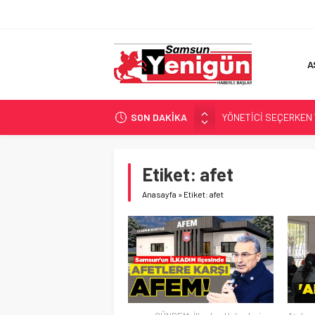
A
SON DAKİKA
YÖNETİCİ SEÇERKEN
GERİ SAYIM BAŞLADI
SAMSUNSPOR’DA HEDE
Etiket:
afet
‘BAFRA’YA YATIRIM YAP
Anasayfa
»
Etiket: afet
İŞTE FINDIK FİYATI!