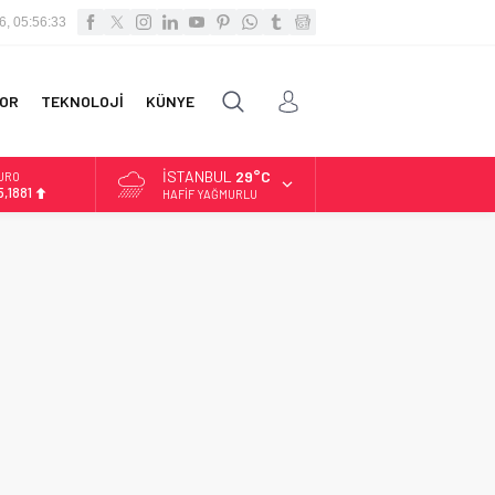
6, 05:56:34
OR
TEKNOLOJİ
KÜNYE
İSTANBUL
29°C
URO
5,1881
HAFIF YAĞMURLU
LTIN
.660,55
İST
3.779,39
OLAR
,7111