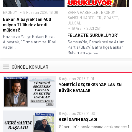
EKONOMİ
8 Haziran 2020 18:06
BAFRA HABERLERİ
,
EKONOMİ
,
SAMSUN HABERLERİ
,
SİYASET
,
Bakan Albayrak’tan 400
ULUSAL
milyon TL’lik dev kredi
19 Aralık 2021 21:11
müjdesi!
FELAKETE SÜRÜKLÜYOR’
Hazine ve Maliye Bakanı Berat
Albayrak, "Firmalarımıza 10 yıl
Samsun'da, Demokrasi ve Atılım
vadeli...
Partisi(DEVA) Bafra İlçe Başkanı
Muharrem Uyar,...
GÜNCEL KONULAR
6 Ağustos 2026 21:01
YÖNETİCİ SEÇERKEN YAPILAN EN
BÜYÜK HATALAR
Her yıl binlerce apartman ve site genel
kurulunda aynı sahne yaşanıyor.
Toplantı başlıyor, birkaç gündem
6 Ağustos 2026 21:00
maddesi okunuyor ve sıra yönetici
GERİ SAYIM BAŞLADI
seçimine geliyor. Salonda kısa bir
Süper Lig’in başlamasına artık sadece 1
sessizlik… Ardından tanıdık cümleler