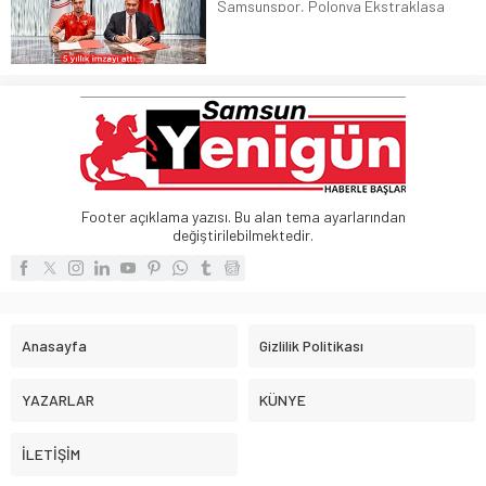
Samsunspor, Polonya Ekstraklasa
ekiplerinden Piast Gliwice forması giyen
Polonyalı stoper Igor Drapinski ile 5
yıllık sözleşme imzaladı
Footer açıklama yazısı. Bu alan tema ayarlarından
değiştirilebilmektedir.
Anasayfa
Gizlilik Politikası
YAZARLAR
KÜNYE
İLETİŞİM