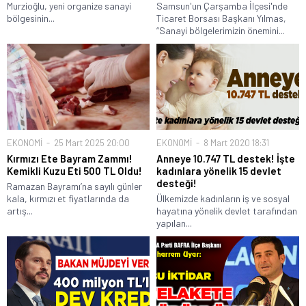
Murzioğlu, yeni organize sanayi
Samsun'un Çarşamba İlçesi'nde
bölgesinin...
Ticaret Borsası Başkanı Yılmas,
“Sanayi bölgelerimizin önemini...
EKONOMİ
25 Mart 2025 20:00
EKONOMİ
8 Mart 2020 18:31
Kırmızı Ete Bayram Zammı!
Anneye 10.747 TL destek! İşte
Kemikli Kuzu Eti 500 TL Oldu!
kadınlara yönelik 15 devlet
desteği!
Ramazan Bayramı’na sayılı günler
kala, kırmızı et fiyatlarında da
Ülkemizde kadınların iş ve sosyal
artış...
hayatına yönelik devlet tarafından
yapılan...