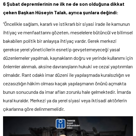
6 Şubat depremlerinin ne ilk ne de son olduğuna dikkat
çeken Başkan Hüseyin Talak, ayrıca şunlara değindi:
“Öncelikle sağlam, kararlı ve istikrarlı bir siyasi irade ile kamunun
ihtiyaç ve menfaattarını gözeten, meselelere bütüncül ve bilimsel
bakabilen politik bir anlayışa ihtiyaç vardır. Gerek merkezi
gerekse yerel yöneticilerin esnetip gevşetemeyeceği yasal
düzenlemeler yapılmalı, kaynakların doğru ve yerinde kullanımı için
önlemler alınmalı, aksine davranışların hukuki ve cezai yaptırımları
olmalıdır. Rant odaklı imar düzeni ile yapılaşmada kuralsızlığın ve
cezasızlığın hâkim olması kaçak yapılaşmanın önünü açmakta
bunun sonucunda da imar afları zorunlu hale gelmektedir. İmarda
kural kuraldır. Merkezi ya da yerel siyasi veya iktisadi aktörlerin
çıkarlarına göre delinmemelidir.