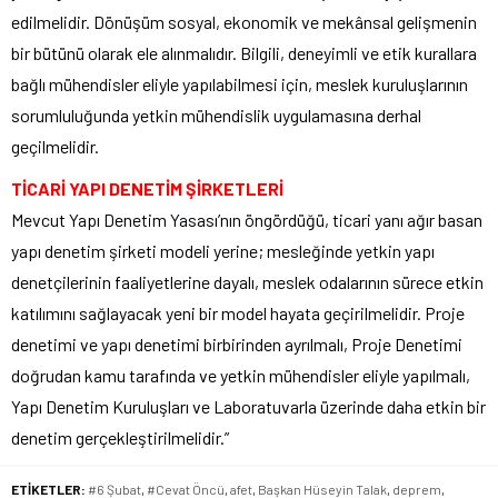
edilmelidir. Dönüşüm sosyal, ekonomik ve mekânsal gelişmenin
bir bütünü olarak ele alınmalıdır. Bilgili, deneyimli ve etik kurallara
bağlı mühendisler eliyle yapılabilmesi için, meslek kuruluşlarının
sorumluluğunda yetkin mühendislik uygulamasına derhal
geçilmelidir.
TİCARİ YAPI DENETİM ŞİRKETLERİ
Mevcut Yapı Denetim Yasası’nın öngördüğü, ticari yanı ağır basan
yapı denetim şirketi modeli yerine; mesleğinde yetkin yapı
denetçilerinin faaliyetlerine dayalı, meslek odalarının sürece etkin
katılımını sağlayacak yeni bir model hayata geçirilmelidir. Proje
denetimi ve yapı denetimi birbirinden ayrılmalı, Proje Denetimi
doğrudan kamu tarafında ve yetkin mühendisler eliyle yapılmalı,
Yapı Denetim Kuruluşları ve Laboratuvarla üzerinde daha etkin bir
denetim gerçekleştirilmelidir.”
ETİKETLER:
#6 Şubat
,
#Cevat Öncü
,
afet
,
Başkan Hüseyin Talak
,
deprem
,