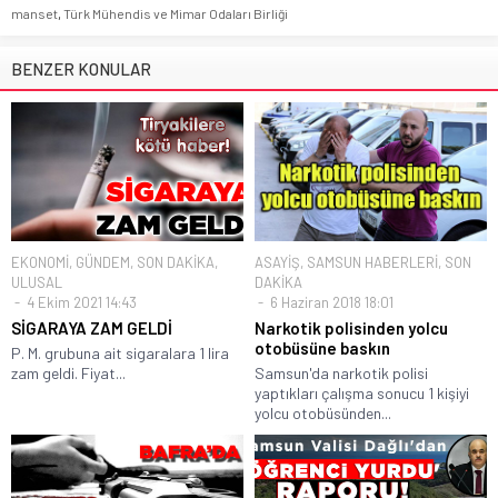
manset
,
Türk Mühendis ve Mimar Odaları Birliği
BENZER KONULAR
EKONOMİ
,
GÜNDEM
,
SON DAKİKA
,
ASAYİŞ
,
SAMSUN HABERLERİ
,
SON
ULUSAL
DAKİKA
4 Ekim 2021 14:43
6 Haziran 2018 18:01
SİGARAYA ZAM GELDİ
Narkotik polisinden yolcu
otobüsüne baskın
P. M. grubuna ait sigaralara 1 lira
zam geldi. Fiyat...
Samsun'da narkotik polisi
yaptıkları çalışma sonucu 1 kişiyi
yolcu otobüsünden...