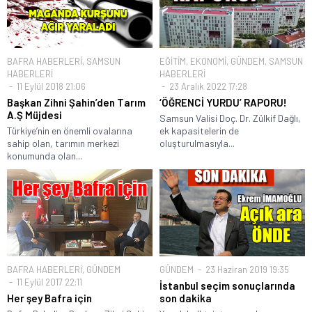
BAFRA HABERLERİ
,
SAMSUN
EĞİTİM
,
EKONOMİ
,
GÜNDEM
,
SAMSUN
HABERLERİ
HABERLERİ
11 Eylül 2018 21:06
23 Aralık 2022 17:28
Başkan Zihni Şahin’den Tarım
‘ÖĞRENCİ YURDU’ RAPORU!
A.Ş Müjdesi
Samsun Valisi Doç. Dr. Zülkif Dağlı,
Türkiye’nin en önemli ovalarına
ek kapasitelerin de
sahip olan, tarımın merkezi
oluşturulmasıyla...
konumunda olan...
BAFRA HABERLERİ
,
GÜNDEM
GÜNDEM
23 Haziran 2019 19:35
11 Eylül 2017 22:11
İstanbul seçim sonuçlarında
Her şey Bafra için
son dakika