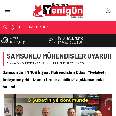
GERİ SAYIM BAŞLADI
SAMSUNSPOR’DA HEDEF 5’İNCİLİK!
İSTANBUL
32°C
BİST
13.779,39
‘BAFRA’YA YATIRIM YAPIN!’
PARÇALI BULUTLU
İŞTE FINDIK FİYATI!
DOLAR
SAMSUNLU MÜHENDİSLER UYARDI!
47,6954
YÖNETİCİ SEÇERKEN YAPILAN EN BÜYÜK HATALAR
Anasayfa
»
GÜNDEM
»
SAMSUNLU MÜHENDİSLER UYARDI!
EURO
55,1824
Samsun’da TMMOB İnşaat Mühendisleri Odası, “Felaketi
ALTIN
önleyemeyebiliriz ama tedbir alabiliriz” açıklamasında
6.662,10
bulundu