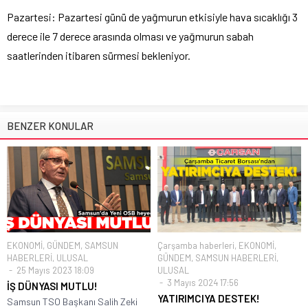
Pazartesi: Pazartesi günü de yağmurun etkisiyle hava sıcaklığı 3
derece ile 7 derece arasında olması ve yağmurun sabah
saatlerinden itibaren sürmesi bekleniyor.
BENZER KONULAR
EKONOMİ
,
GÜNDEM
,
SAMSUN
Çarşamba haberleri
,
EKONOMİ
,
HABERLERİ
,
ULUSAL
GÜNDEM
,
SAMSUN HABERLERİ
,
25 Mayıs 2023 18:09
ULUSAL
3 Mayıs 2024 17:56
İŞ DÜNYASI MUTLU!
YATIRIMCIYA DESTEK!
Samsun TSO Başkanı Salih Zeki