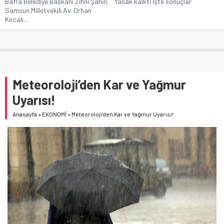
Bafra Belediye Başkanı Zihni Şahin,
Yasak kalktı işte sonuçlar
Samsun Milletvekili Av. Orhan
Kırcalı...
Meteoroloji’den Kar ve Yağmur
Uyarısı!
Anasayfa
»
EKONOMİ
»
Meteoroloji’den Kar ve Yağmur Uyarısı!