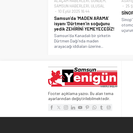
ALAÇAM HABERLERİ
,
GÜNDEM
,
ASAYİ
SAMSUN HABERLERİ
,
ULUSAL
25 Ş
10 Eylül 2025 16:44
SİNOP
Samsun’da ‘MADEN ARAMA’
Sinop'u
isyanı ‘Dürtmen’in soğuğunu
otomob
yedik ZEHİRİNİ YEMEYECEĞİZ!
uçurum
Samsun'da Kanadalı bir şirketin
Dürtmen Dağı'nda maden
arayacağı iddiaları üzerine...
Footer açıklama yazısı. Bu alan tema
ayarlarından değiştirilebilmektedir.