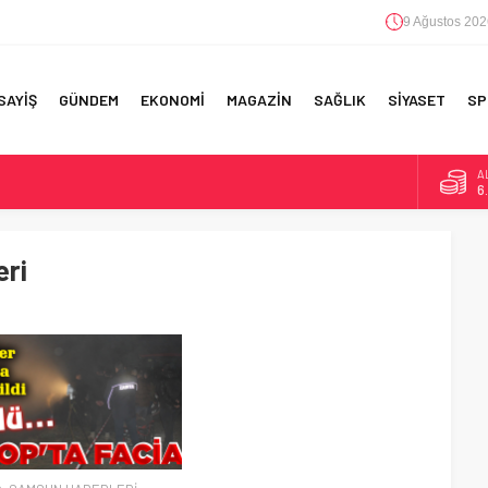
9 Ağustos 202
SAYİŞ
GÜNDEM
EKONOMİ
MAGAZİN
SAĞLIK
SİYASET
SP
A
6
F 5’İNCİLİK!
B
1
IN!’
eri
D
47
 YAPILAN EN BÜYÜK HATALAR
E
5