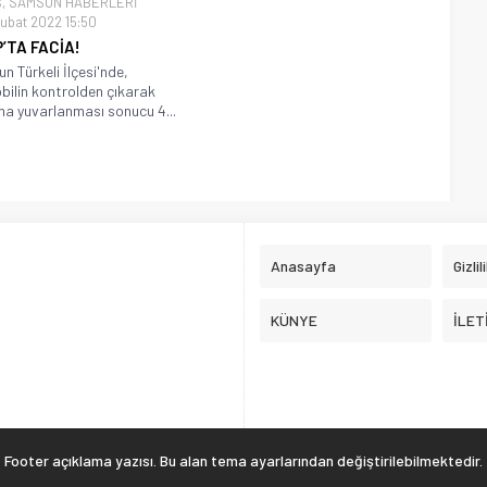
Ş
,
SAMSUN HABERLERİ
ubat 2022 15:50
’TA FACİA!
n Türkeli İlçesi'nde,
ilin kontrolden çıkarak
a yuvarlanması sonucu 4...
Anasayfa
Gizlil
KÜNYE
İLET
Footer açıklama yazısı. Bu alan tema ayarlarından değiştirilebilmektedir.