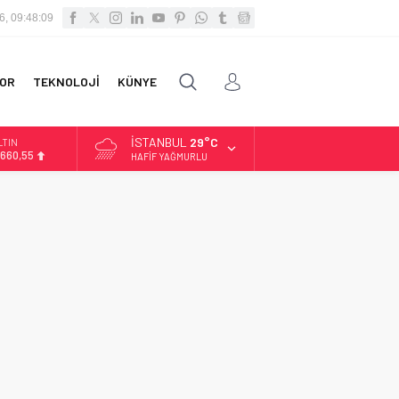
6, 09:48:09
OR
TEKNOLOJİ
KÜNYE
İSTANBUL
29°C
LTIN
.660,55
HAFIF YAĞMURLU
İST
3.779,39
OLAR
,7111
URO
5,1881