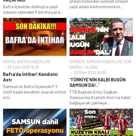
ateşin közünden ısınmak isteyen
Bafra ilçesinde dolmuşta yaşlı
yaşlı adam karbonmonoksit...
adamın cebinden 5 bin lira para...
ASAYİŞ
,
BAFRA HABERLERİ
GÜNDEM
,
SAMSUN HABERLERİ
,
SON
28 Eylül 2018 19:38
DAKİKA
,
ULUSAL
29 Mart 2022 16:36
Bafra’da İntihar! Kendisini
Astı
‘TÜRKİYE’NİN KALBİ BUGÜN
SAMSUN’DA!..’
Samsun'un Bafra İlçesinde F.Y
isimli kadın kendisini asarak intihar
TTB Başkanı Erinç Sağkan,
etti.
Samsun'da Atatürk Anıtı'na halat
bağlayarak çekmeye...