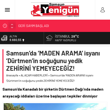
GERİ SAYIM BAŞLADI
SAMSUNSPOR’DA HEDEF 5’İNCİLİK!
İSTANBUL
28°C
ALTIN
6.660,55
‘BAFRA’YA YATIRIM YAPIN!’
HAFIF YAĞMURLU
İŞTE FINDIK FİYATI!
BİST
Samsun’da ‘MADEN ARAMA’ isyanı
13.779,39
YÖNETİCİ SEÇERKEN YAPILAN EN BÜYÜK HATALAR
‘Dürtmen’in soğuğunu yedik
DOLAR
47,7111
ZEHİRİNİ YEMEYECEĞİZ!
EURO
Anasayfa
»
ALAÇAM HABERLERİ
»
Samsun’da ‘MADEN ARAMA’ isyanı
55,1881
‘Dürtmen’in soğuğunu yedik ZEHİRİNİ YEMEYECEĞİZ!
Samsun’da Kanadalı bir şirketin Dürtmen Dağı’nda maden
arayacağı iddiaları üzerine başlayan tepkiler dinmiyor