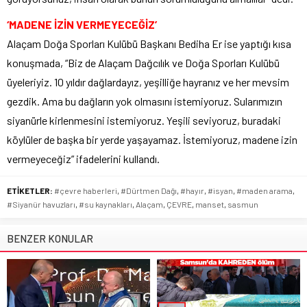
‘MADENE İZİN VERMEYECEĞİZ’
Alaçam Doğa Sporları Kulübü Başkanı Bediha Er ise yaptığı kısa
konuşmada, “Biz de Alaçam Dağcılık ve Doğa Sporları Kulübü
üyeleriyiz. 10 yıldır dağlardayız, yeşilliğe hayranız ve her mevsim
gezdik. Ama bu dağların yok olmasını istemiyoruz. Sularımızın
siyanürle kirlenmesini istemiyoruz. Yeşili seviyoruz, buradaki
köylüler de başka bir yerde yaşayamaz. İstemiyoruz, madene izin
vermeyeceğiz” ifadelerini kullandı.
ETİKETLER:
#çevre haberleri
,
#Dürtmen Dağı
,
#hayır
,
#isyan
,
#maden arama
,
#Siyanür havuzları
,
#su kaynakları
,
Alaçam
,
ÇEVRE
,
manset
,
sasmun
BENZER KONULAR