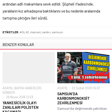
ardından adli makamlara sevk edildi. Şüpheli ifadesinde,
yaralıların kız arkadaşına baktıklarını ve bu nedenle aralarında
tartışma çıktığını ileri sürdü.
ETİKETLER:
#OLAY
,
manset
,
saldırı
,
samsun
BENZER KONULAR
ASAYİŞ
,
BAFRA HABERLERİ
,
ASAYİŞ
22 Şubat 2020 15:57
GÜNDEM
SAMSUN’DA
29 Nisan 2016 12:53
KARBONMONOKSİT
YANKESİCİLİK OLAYI
ZEHİRLENMESİ
ZANLILARI POLİSTEN
Samsun'da değirmende yaktıkları
KAÇAMADI