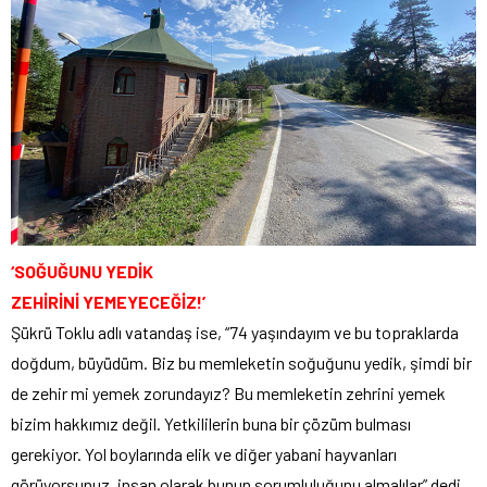
‘SOĞUĞUNU YEDİK
ZEHİRİNİ YEMEYECEĞİZ!’
Şükrü Toklu adlı vatandaş ise, “74 yaşındayım ve bu topraklarda
doğdum, büyüdüm. Biz bu memleketin soğuğunu yedik, şimdi bir
de zehir mi yemek zorundayız? Bu memleketin zehrini yemek
bizim hakkımız değil. Yetkililerin buna bir çözüm bulması
gerekiyor. Yol boylarında elik ve diğer yabani hayvanları
görüyorsunuz, insan olarak bunun sorumluluğunu almalılar” dedi.