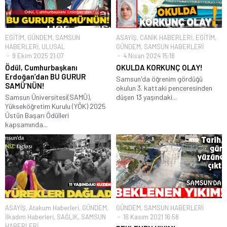
EĞİTİM
,
GÜNDEM
,
SAMSUN
ASAYİŞ
,
CANİK HABERLERİ
,
EĞİTİM
,
HABERLERİ
,
ULUSAL
GÜNDEM
,
SAMSUN HABERLERİ
9 Ekim 2025 21:07
4 Nisan 2024 15:18
Ödül, Cumhurbaşkanı
OKULDA KORKUNÇ OLAY!
Erdoğan’dan BU GURUR
Samsun'da öğrenim gördüğü
SAMÜ’NÜN!
okulun 3. kattaki penceresinden
Samsun Üniversitesi(SAMÜ),
düşen 13 yaşındaki...
Yükseköğretim Kurulu (YÖK) 2025
Üstün Başarı Ödülleri
kapsamında...
ASAYİŞ
,
Atakum Haberleri
,
GÜNDEM
,
GÜNDEM
,
SAMSUN HABERLERİ
İlkadım Haberleri
,
SAĞLIK
,
SAMSUN
16 Kasım 2021 16:58
HABERLERİ