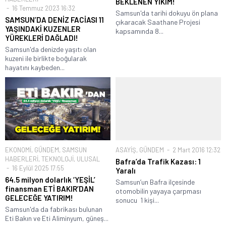
BEKLENEN YIKIM!
16 Temmuz 2023 16:32
Samsun'da tarihi dokuyu ön plana
SAMSUN’DA DENİZ FACİASI 11
çıkaracak Saathane Projesi
YAŞINDAKİ KUZENLER
kapsamında 8...
YÜREKLERİ DAĞLADI!
Samsun'da denizde yaşıtı olan
kuzeni ile birlikte boğularak
hayatını kaybeden...
EKONOMİ
,
GÜNDEM
,
SAMSUN
ASAYİŞ
,
GÜNDEM
2 Mart 2016 12:32
HABERLERİ
,
TEKNOLOJİ
,
ULUSAL
Bafra’da Trafik Kazası: 1
16 Eylül 2025 17:55
Yaralı
64.5 milyon dolarlık ‘YEŞİL’
Samsun’un Bafra ilçesinde
finansman ETİ BAKIR’DAN
otomobilin yayaya çarpması
GELECEĞE YATIRIM!
sonucu 1 kişi...
Samsun'da da fabrikası bulunan
Eti Bakın ve Eti Aliminyum, güneş...