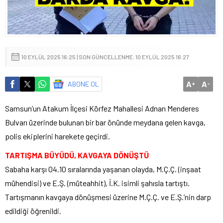
10 EYLÜL 2025 16:25 | SON GÜNCELLENME: 10 EYLÜL 2025 16:27
A
A
ABONE OL
+
-
Samsun’un Atakum İlçesi Körfez Mahallesi Adnan Menderes
Bulvarı üzerinde bulunan bir bar önünde meydana gelen kavga,
polis ekiplerini harekete geçirdi.
TARTIŞMA BÜYÜDÜ, KAVGAYA DÖNÜŞTÜ
Sabaha karşı 04.10 sıralarında yaşanan olayda, M.Ç.Ç. (inşaat
mühendisi) ve E.Ş. (müteahhit), İ.K. isimli şahısla tartıştı.
Tartışmanın kavgaya dönüşmesi üzerine M.Ç.Ç. ve E.Ş.’nin darp
edildiği öğrenildi.