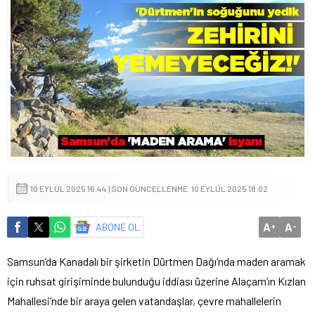
10 EYLÜL 2025 16:44 | SON GÜNCELLENME: 10 EYLÜL 2025 18:02
A
A
ABONE OL
+
-
Samsun’da Kanadalı bir şirketin Dürtmen Dağı’nda maden aramak
için ruhsat girişiminde bulunduğu iddiası üzerine Alaçam’ın Kızlan
Mahallesi’nde bir araya gelen vatandaşlar, çevre mahallelerin