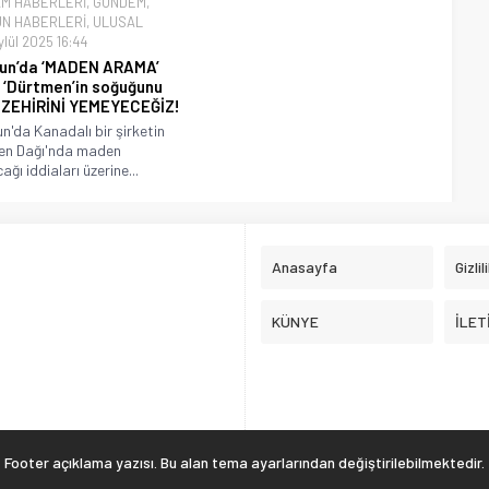
M HABERLERİ
,
GÜNDEM
,
N HABERLERİ
,
ULUSAL
ylül 2025 16:44
un’da ‘MADEN ARAMA’
ı ‘Dürtmen’in soğuğunu
 ZEHİRİNİ YEMEYECEĞİZ!
'da Kanadalı bir şirketin
en Dağı'nda maden
ğı iddiaları üzerine...
Anasayfa
Gizlil
KÜNYE
İLET
Footer açıklama yazısı. Bu alan tema ayarlarından değiştirilebilmektedir.