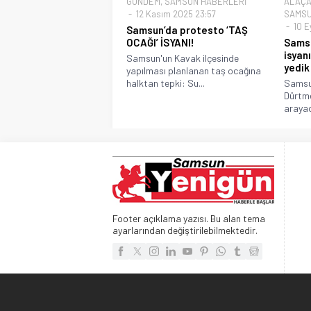
GÜNDEM
,
SAMSUN HABERLERİ
ALAÇA
12 Kasım 2025 23:57
SAMSU
10 E
Samsun’da protesto ‘TAŞ
OCAĞI’ İSYANI!
Sams
isyan
Samsun'un Kavak ilçesinde
yedik
yapılması planlanan taş ocağına
halktan tepki: Su...
Samsun
Dürtm
arayaca
Footer açıklama yazısı. Bu alan tema
ayarlarından değiştirilebilmektedir.