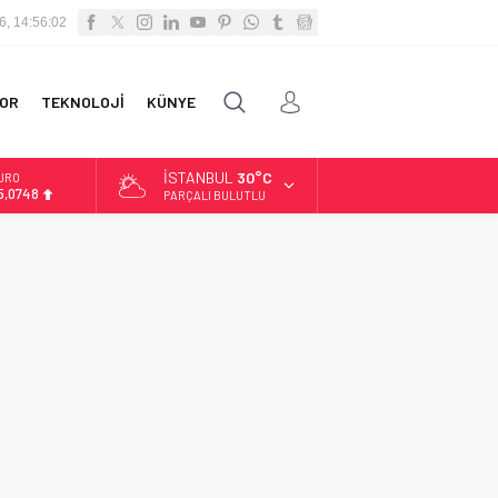
6, 14:56:02
OR
TEKNOLOJİ
KÜNYE
İSTANBUL
30°C
URO
5,0748
PARÇALI BULUTLU
LTIN
.623,43
İST
3.785,25
OLAR
7,7048