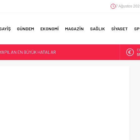
7 Ağustos 202
SAYİŞ
GÜNDEM
EKONOMİ
MAGAZİN
SAĞLIK
SİYASET
SP
E
 YAPILAN EN BÜYÜK HATALAR
5
A
6
F 5’İNCİLİK!
IN!’
B
1
D
4