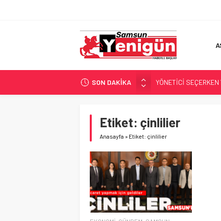
A
SON DAKİKA
YÖNETİCİ SEÇERKEN
GERİ SAYIM BAŞLADI
SAMSUNSPOR’DA HEDE
Etiket:
çinlilier
‘BAFRA’YA YATIRIM YAP
Anasayfa
»
Etiket: çinlilier
İŞTE FINDIK FİYATI!