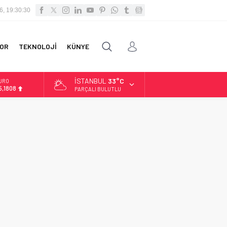
6, 19:30:30
OR
TEKNOLOJİ
KÜNYE
İSTANBUL
33°C
URO
5,1808
PARÇALI BULUTLU
LTIN
.662,82
İST
3.779,39
OLAR
7,6961