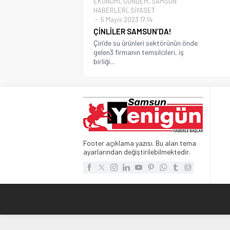
EKONOMİ
,
GÜNDEM
,
SAMSUN
HABERLERİ
,
SİYASET
5 Mayıs 2023 17:14
ÇİNLİLER SAMSUN’DA!
Çin’de su ürünleri sektörünün önde
gelen3 firmanın temsilcileri, iş
birliği...
Footer açıklama yazısı. Bu alan tema
ayarlarından değiştirilebilmektedir.