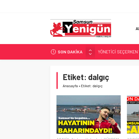
A
SON DAKİKA
YÖNETİCİ SEÇERKEN
GERİ SAYIM BAŞLADI
SAMSUNSPOR’DA HEDE
Etiket:
dalgıç
‘BAFRA’YA YATIRIM YAP
Anasayfa
»
Etiket: dalgıç
İŞTE FINDIK FİYATI!