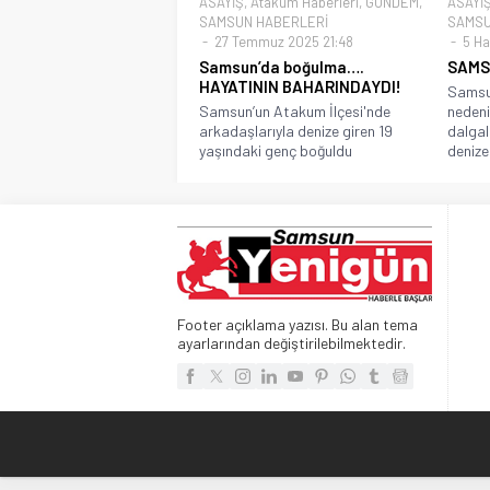
ASAYİŞ
,
Atakum Haberleri
,
GÜNDEM
,
ASAYİ
SAMSUN HABERLERİ
SAMSU
27 Temmuz 2025 21:48
5 Ha
Samsun’da boğulma….
SAMSU
HAYATININ BAHARINDAYDI!
Samsu
Samsun’un Atakum İlçesi'nde
nedeni
arkadaşlarıyla denize giren 19
dalgal
yaşındaki genç boğuldu
denize.
Footer açıklama yazısı. Bu alan tema
ayarlarından değiştirilebilmektedir.