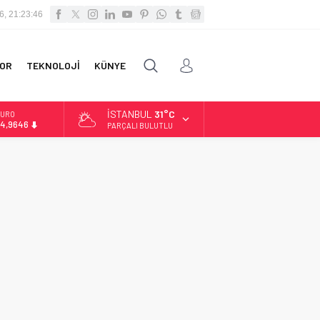
6, 21:23:46
OR
TEKNOLOJİ
KÜNYE
İSTANBUL
31°C
URO
4,9646
PARÇALI BULUTLU
LTIN
.488,95
İST
3.798,82
OLAR
7,5939