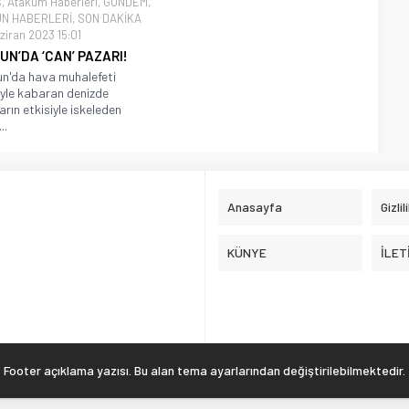
Ş
,
Atakum Haberleri
,
GÜNDEM
,
N HABERLERİ
,
SON DAKİKA
ziran 2023 15:01
N’DA ‘CAN’ PAZARI!
n'da hava muhalefeti
yle kabaran denizde
arın etkisiyle iskeleden
..
Anasayfa
Gizlil
KÜNYE
İLET
Footer açıklama yazısı. Bu alan tema ayarlarından değiştirilebilmektedir.