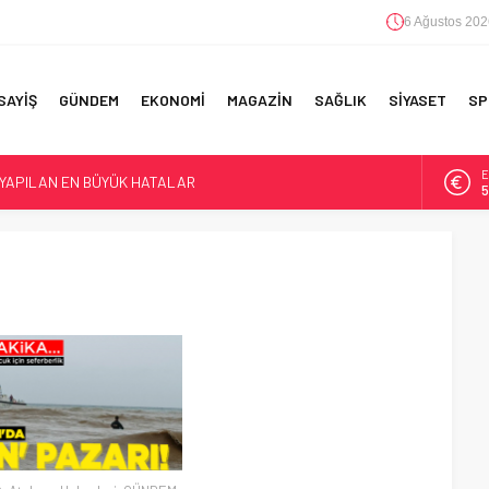
6 Ağustos 202
SAYİŞ
GÜNDEM
EKONOMİ
MAGAZİN
SAĞLIK
SİYASET
SP
E
 YAPILAN EN BÜYÜK HATALAR
5
A
6
F 5’İNCİLİK!
IN!’
B
1
D
4