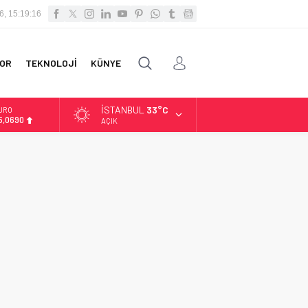
6, 15:19:17
OR
TEKNOLOJİ
KÜNYE
İSTANBUL
33°C
URO
5,0690
AÇIK
LTIN
.525,39
İST
3.788,73
OLAR
7,5954