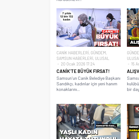
CANİK HABERLERİ
,
GÜNDEM
,
GÜND
SAMSUN HABERLERİ
,
ULUSAL
ULUSA
20 Ocak 2026 17:24
15 Ar
CANİK’TE BÜYÜK FIRSAT!
ALIŞV
Samsun'un Canik Belediye Başkanı
Samsu
Sandıkçı, kadınlar için yeni hanım
kulübü
konaklarını...
bir da