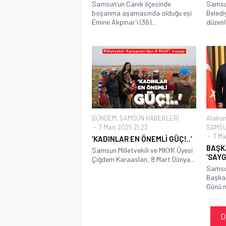
Samsun’un Canik ilçesinde
Samsun
boşanma aşamasında olduğu eşi
Beledi
Emine Akpınar’ı (36)...
düzenl
GÜNDEM
,
SAMSUN HABERLERİ
Atakum
7 Mart 2025 21:23
SAMSU
7 Mar
‘KADINLAR EN ÖNEMLİ GÜÇ!..’
BAŞK
Samsun Milletvekili ve MKYK Üyesi
‘SAYG
Çiğdem Karaaslan, 8 Mart Dünya...
Samsu
Başkan
Günü n
D