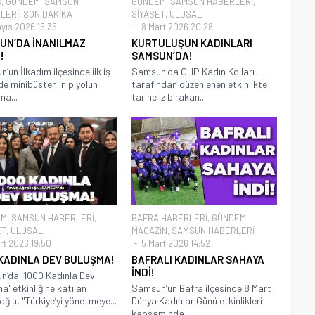
Ş
,
GÜNDEM
,
SAMSUN
GÜNDEM
,
SAMSUN HABERLERİ
,
LERİ
,
SON DAKİKA
SİYASET
,
ULUSAL
ayıs 2026 15:35
8 Mart 2026 20:28
UN’DA İNANILMAZ
KURTULUŞUN KADINLARI
!
SAMSUN’DA!
’un İlkadım ilçesinde ilk iş
Samsun'da CHP Kadın Kolları
e minibüsten inip yolun
tarafından düzenlenen etkinlikte
na...
tarihe iz bırakan...
EM
,
SAMSUN HABERLERİ
,
BAFRA HABERLERİ
,
GÜNDEM
,
ET
,
ULUSAL
MAGAZİN
,
SAMSUN HABERLERİ
rt 2026 19:50
5 Mart 2026 14:52
 KADINLA DEV BULUŞMA!
BAFRALI KADINLAR SAHAYA
İNDİ!
’da '1000 Kadınla Dev
a' etkinliğine katılan
Samsun’un Bafra ilçesinde 8 Mart
oğlu, "Türkiye’yi yönetmeye...
Dünya Kadınlar Günü etkinlikleri
kapsamında...