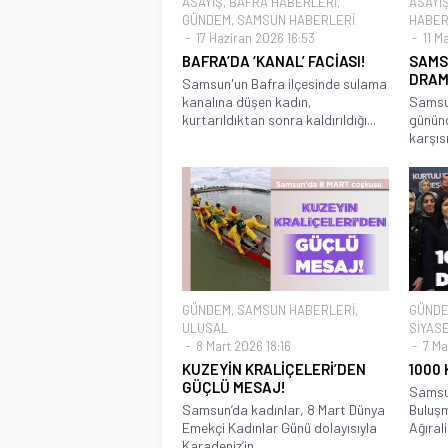
ASAYİŞ
,
BAFRA HABERLERİ
,
ASAYİ
GÜNDEM
,
SAMSUN HABERLERİ
HABER
17 Haziran 2026 16:53
11 M
BAFRA’DA ‘KANAL’ FACİASI!
SAMS
DRAM
Samsun'un Bafra ilçesinde sulama
kanalına düşen kadın,
Samsun
kurtarıldıktan sonra kaldırıldığı...
gününd
karşısı
GÜNDEM
,
SAMSUN HABERLERİ
,
GÜND
ULUSAL
SİYAS
8 Mart 2026 18:16
7 Ma
KUZEYİN KRALİÇELERİ’DEN
1000
GÜÇLÜ MESAJ!
Samsun
Samsun’da kadınlar, 8 Mart Dünya
Buluşm
Emekçi Kadınlar Günü dolayısıyla
Ağırali
Karadeniz’in...