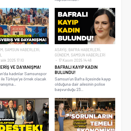
EM
,
SAMSUN HABERLERİ
,
ASAYİŞ
,
BAFRA HABERLERİ
,
L
GÜNDEM
,
SAMSUN HABERLERİ
alık 2025 17:10
17 Kasım 2025 14:48
ERİŞ VE DAYANIŞMA!
BAFRALI KAYIP KADIN
BULUNDU!
n'da kadınlar Samsunspor
 ile Türkiye'ye örnek olacak
Samsun’un Bafra ilçesinde kayıp
yanışma...
olduğuna dair ailesinin polise
başvurduğu 23...