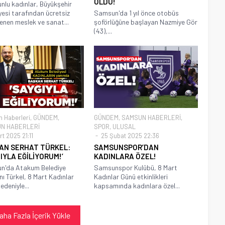
OLDU!
lu kadınlar, Büyükşehir
yesi tarafından ücretsiz
Samsun'da 1 yıl önce otobüs
enen meslek ve sanat...
şoförlüğüne başlayan Nazmiye Gör
(43),...
 Haberleri
,
GÜNDEM
,
GÜNDEM
,
SAMSUN HABERLERİ
,
N HABERLERİ
SPOR
,
ULUSAL
t 2025 21:11
25 Şubat 2025 22:36
AN SERHAT TÜRKEL:
SAMSUNSPOR’DAN
IYLA EĞİLİYORUM!’
KADINLARA ÖZEL!
n'da Atakum Belediye
Samsunspor Kulübü, 8 Mart
ı Türkel, 8 Mart Kadınlar
Kadınlar Günü etkinlikleri
edeniyle...
kapsamında kadınlara özel...
aha Fazla İçerik Yükle