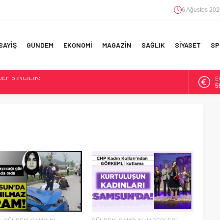
6 Ağustos 202
SAYİŞ
GÜNDEM
EKONOMİ
MAGAZİN
SAĞLIK
SİYASET
SP
E
IN!’
5
A
6
ANSFER!
IM!
B
1
F 5’İNCİLİK!
D
4