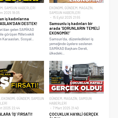
EM
,
SAMSUN HABERLERİ
EKONOMİ
,
GÜNDEM
,
MAGAZİN
,
im 2025 18:05
SAMSUN HABERLERİ
15 Eylül 2025 21:55
n iş kadınlarına
ASLAN’DAN DESTEK!
Samsunlu iş kadınları bir
arada ‘SORUNLARIN TEMELİ
n'dan gelen SAMİKAD
EKONOMİK!’
ile görüşen Milletvekili
 Karaaslan, Sosyal...
Samsun'da, düzenledikleri iş
yemeğinde üyelere seslenen
SAMİKAD Başkanı Dereli,
ülkedeki...
,
EKONOMİ
,
GÜNDEM
,
SAMSUN
GÜNDEM
,
MAGAZİN
,
SAMSUN
LERİ
HABERLERİ
rt 2025 22:44
7 Mart 2025 21:40
LARA ‘İŞ’ FIRSATI!
ÇOCUKLUK HAYALİ GERÇEK