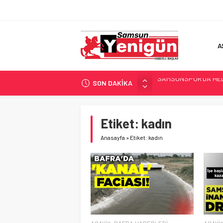
A
SON DAKİKA
‘BAFRA’YA YATIRIM YAP
İŞTE FINDIK FİYATI!
SAMSUNSPOR’DA TR
Etiket:
kadın
ALAÇAM’A ‘DEV’ YATIR
Anasayfa
»
Etiket: kadın
SAMSUNSPOR’DA HEDE