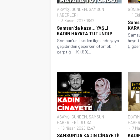
ASAYİŞ
,
GÜNDEM
,
SAMSUN
GÜND
HABERLERİ
1 Ek
3 Kasım 2025 16:12
Samsu
Samsun’da kaza… YAŞLI
KARA
KADIN HAYATA TUTUNDU!
Samsu
Samsun'un İlkadım ilçesinde yaya
heyeti 
geçidinden geçerken otomobilin
Çiğdem
çarptığı H.K. (69)...
ASAYİŞ
,
GÜNDEM
,
SAMSUN
EĞİTİM
HABERLERİ
,
ULUSAL
HABER
16 Nisan 2025 12:47
7 Ma
SAMSUN’DA KADIN CİNAYETİ!
KADIN