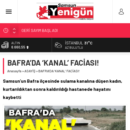
GERİ SAYIM BAŞLADI
SAMSUNSPOR’DA HEDEF 5’İNCİLİK!
İSTANBUL
31°C
ALTIN
6.660,55
‘BAFRA’YA YATIRIM YAPIN!’
AZ BULUTLU
İŞTE FINDIK FİYATI!
BİST
BAFRA’DA ‘KANAL’ FACİASI!
13.779,39
YÖNETİCİ SEÇERKEN YAPILAN EN BÜYÜK HATALAR
Anasayfa
»
ASAYİŞ
»
BAFRA’DA ‘KANAL’ FACİASI!
DOLAR
47,7111
Samsun’un Bafra ilçesinde sulama kanalına düşen kadın,
EURO
kurtarıldıktan sonra kaldırıldığı hastanede hayatını
55,1881
kaybetti