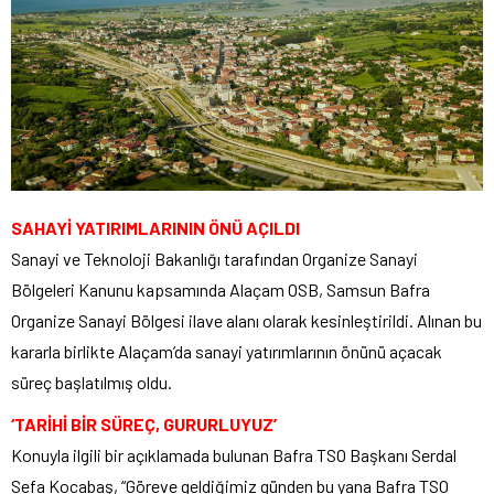
SAHAYİ YATIRIMLARININ ÖNÜ AÇILDI
Sanayi ve Teknoloji Bakanlığı tarafından Organize Sanayi
Bölgeleri Kanunu kapsamında Alaçam OSB, Samsun Bafra
Organize Sanayi Bölgesi ilave alanı olarak kesinleştirildi. Alınan bu
kararla birlikte Alaçam’da sanayi yatırımlarının önünü açacak
süreç başlatılmış oldu.
‘TARİHİ BİR SÜREÇ, GURURLUYUZ’
Konuyla ilgili bir açıklamada bulunan Bafra TSO Başkanı Serdal
Sefa Kocabaş, “Göreve geldiğimiz günden bu yana Bafra TSO