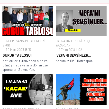
GÜNDEM
,
SAMSUN HABERLERİ
,
BAFRA HABERLERİ
,
KÖŞE
SPOR
YAZARLARI
30 Mart 2023 18:15
1 Ekim 2018 11:02
GURUR TABLOSU!
‘VEFA’NI SEVSİNLER…
Katıldıkları turnuvadan altın ve
Konumuz 1930 Bafraspor.
gümüş madalyalarla dönen özel
sporcular, Samsun’un...