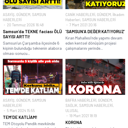
ASAYİŞ
,
GÜNDEM
,
SAMSUN
CANİK HABERLERİ
,
GÜNDEM
,
İlkadım
HABERLERİ
Haberleri
,
SAMSUN HABERLERİ
20 Temmuz 2026 16:48
7 Mart 2021 20:16
Samsun’da TEKNE faciası ÖLÜ
‘SAMSUN’A DEĞER KATIYORUZ’
SAYISI ARTTI!
Kıran Mahallesi’nde yapımı devam
Samsun’un Çarşamba ilçesinde 6
eden kentsel dönüşüm projesi
kişinin bulunduğu teknenin alabora
çalışmalarını yerinde...
olması sonucu...
ASAYİŞ
,
GÜNDEM
,
SAMSUN
BAFRA HABERLERİ
,
GÜNDEM
,
HABERLERİ
SAĞLIK
,
SAMSUN HABERLERİ
,
5 Mart 2024 15:55
ULUSAL
19 Mart 2021 18:19
TEM’DE KATLİAM!
KORONA
TEM Otoyolu Pendik mevkiinde