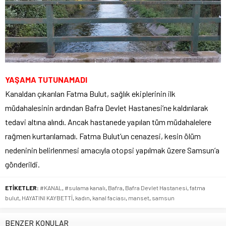
YAŞAMA TUTUNAMADI
Kanaldan çıkarılan Fatma Bulut, sağlık ekiplerinin ilk
müdahalesinin ardından Bafra Devlet Hastanesi’ne kaldırılarak
tedavi altına alındı. Ancak hastanede yapılan tüm müdahalelere
rağmen kurtarılamadı. Fatma Bulut’un cenazesi, kesin ölüm
nedeninin belirlenmesi amacıyla otopsi yapılmak üzere Samsun’a
gönderildi.
ETİKETLER:
#KANAL
,
#sulama kanalı
,
Bafra
,
Bafra Devlet Hastanesi
,
fatma
bulut
,
HAYATINI KAYBETTİ
,
kadın
,
kanal faciası
,
manset
,
samsun
BENZER KONULAR