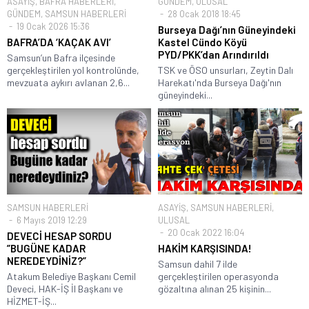
ASAYİŞ
,
BAFRA HABERLERİ
,
GÜNDEM
,
ULUSAL
GÜNDEM
,
SAMSUN HABERLERİ
28 Ocak 2018 18:45
19 Ocak 2026 15:36
Burseya Dağı’nın Güneyindeki
BAFRA’DA ‘KAÇAK AVI’
Kastel Cündo Köyü
PYD/PKK’dan Arındırıldı
Samsun’un Bafra ilçesinde
gerçekleştirilen yol kontrolünde,
TSK ve ÖSO unsurları, Zeytin Dalı
mevzuata aykırı avlanan 2,6...
Harekatı'nda Burseya Dağı'nın
güneyindeki...
SAMSUN HABERLERİ
ASAYİŞ
,
SAMSUN HABERLERİ
,
6 Mayıs 2019 12:29
ULUSAL
20 Ocak 2022 16:04
DEVECİ HESAP SORDU
”BUGÜNE KADAR
HAKİM KARŞISINDA!
NEREDEYDİNİZ?”
Samsun dahil 7 ilde
Atakum Belediye Başkanı Cemil
gerçekleştirilen operasyonda
Deveci, HAK-İŞ İl Başkanı ve
gözaltına alınan 25 kişinin...
HİZMET-İŞ...