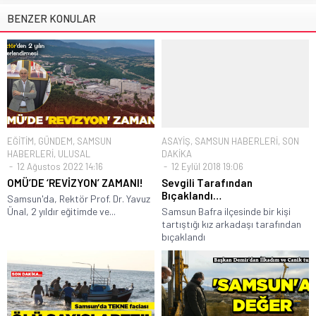
BENZER KONULAR
EĞİTİM
,
GÜNDEM
,
SAMSUN
ASAYİŞ
,
SAMSUN HABERLERİ
,
SON
HABERLERİ
,
ULUSAL
DAKİKA
12 Ağustos 2022 14:16
12 Eylül 2018 19:06
OMÜ’DE ‘REVİZYON’ ZAMANI!
Sevgili Tarafından
Bıçaklandı…
Samsun'da, Rektör Prof. Dr. Yavuz
Ünal, 2 yıldır eğitimde ve...
Samsun Bafra ilçesinde bir kişi
tartıştığı kız arkadaşı tarafından
bıçaklandı