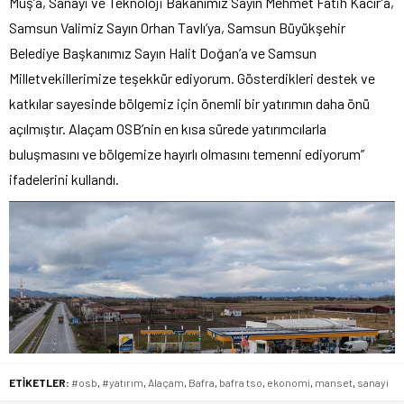
Muş’a, Sanayi ve Teknoloji Bakanımız Sayın Mehmet Fatih Kacır’a,
Samsun Valimiz Sayın Orhan Tavlı’ya, Samsun Büyükşehir
Belediye Başkanımız Sayın Halit Doğan’a ve Samsun
Milletvekillerimize teşekkür ediyorum. Gösterdikleri destek ve
katkılar sayesinde bölgemiz için önemli bir yatırımın daha önü
açılmıştır. Alaçam OSB’nin en kısa sürede yatırımcılarla
buluşmasını ve bölgemize hayırlı olmasını temenni ediyorum”
ifadelerini kullandı.
ETİKETLER:
#osb
,
#yatırım
,
Alaçam
,
Bafra
,
bafra tso
,
ekonomi
,
manset
,
sanayi