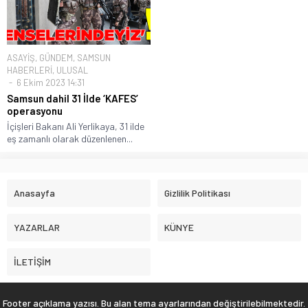
ASAYİŞ
,
GÜNDEM
,
SAMSUN
HABERLERİ
,
ULUSAL
6 Ekim 2023 14:31
Samsun dahil 31 İlde ‘KAFES’
operasyonu
İçişleri Bakanı Ali Yerlikaya, 31 ilde
eş zamanlı olarak düzenlenen...
Anasayfa
Gizlilik Politikası
YAZARLAR
KÜNYE
İLETİŞİM
Footer açıklama yazısı. Bu alan tema ayarlarından değiştirilebilmektedir.