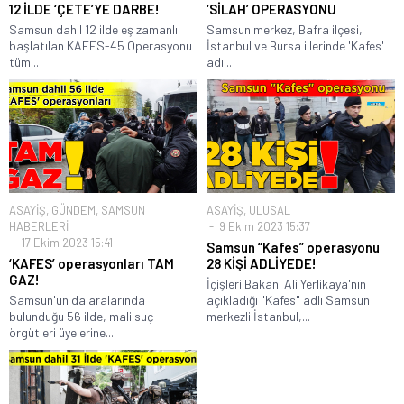
12 İLDE ‘ÇETE’YE DARBE!
‘SİLAH’ OPERASYONU
Samsun dahil 12 ilde eş zamanlı
Samsun merkez, Bafra ilçesi,
başlatılan KAFES-45 Operasyonu
İstanbul ve Bursa illerinde 'Kafes'
tüm...
adı...
ASAYİŞ
,
GÜNDEM
,
SAMSUN
ASAYİŞ
,
ULUSAL
HABERLERİ
9 Ekim 2023 15:37
17 Ekim 2023 15:41
Samsun “Kafes” operasyonu
‘KAFES’ operasyonları TAM
28 KİŞİ ADLİYEDE!
GAZ!
İçişleri Bakanı Ali Yerlikaya'nın
Samsun'un da aralarında
açıkladığı "Kafes" adlı Samsun
bulunduğu 56 ilde, mali suç
merkezli İstanbul,...
örgütleri üyelerine...