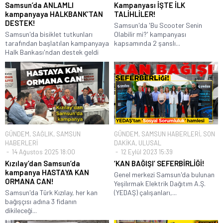
Samsun’da ANLAMLI
Kampanyası İŞTE İLK
kampanyaya HALKBANK’TAN
TALİHLİLER!
DESTEK!
Samsun'da 'Bu Scooter Senin
Samsun'da bisiklet tutkunları
Olabilir mi?' kampanyası
tarafından başlatılan kampanyaya
kapsamında 2 şanslı...
Halk Bankası'ndan destek geldi
GÜNDEM
,
SAĞLIK
,
SAMSUN
GÜNDEM
,
SAMSUN HABERLERİ
,
SON
HABERLERİ
DAKİKA
,
ULUSAL
14 Ağustos 2025 18:00
12 Eylül 2023 15:39
Kızılay’dan Samsun’da
‘KAN BAĞIŞI’ SEFERBİRLİĞİ!
kampanya HASTAYA KAN
Genel merkezi Samsun'da bulunan
ORMANA CAN!
Yeşilırmak Elektrik Dağıtım A.Ş.
Samsun'da Türk Kızılay, her kan
(YEDAŞ) çalışanları,...
bağışçısı adına 3 fidanın
dikileceği...