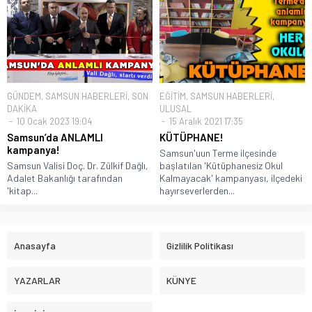
GÜNDEM
,
SAMSUN HABERLERİ
,
SON
EĞİTİM
,
SAMSUN HABERLERİ
,
DAKİKA
ULUSAL
10 Ocak 2023 19:04
15 Aralık 2021 17:35
Samsun’da ANLAMLI
KÜTÜPHANE!
kampanya!
Samsun'uun Terme ilçesinde
Samsun Valisi Doç. Dr. Zülkif Dağlı,
başlatılan 'Kütüphanesiz Okul
Adalet Bakanlığı tarafından
Kalmayacak' kampanyası, ilçedeki
'kitap...
hayırseverlerden...
Anasayfa
Gizlilik Politikası
YAZARLAR
KÜNYE