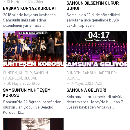
19 Haziran 2025 20:54
SAMSUN BİLSEM’İN GURUR
BAŞKAN KURNAZ KORODA!
GÜNÜ!
2018 yılında hayatını kaybeden
Samsun'da 12 dilde söyledikleri
Samsunlu ünlü şair adına
şarkılarla ülke genelinde büyük
düzenlenen yarışmada...
takdir toplayan...
GÜNDEM
,
KÜLTÜR
,
SAMSUN
GÜNDEM
,
SAMSUN HABERLERİ
,
HABERLERİ
,
ULUSAL
ULUSAL
30 Mayıs 2023 19:33
14 Mayıs 2023 17:20
SAMSUN’UN MUHTEŞEM
SAMSUN’A GELİYOR!
KOROSU!
Kahramanmaraş merkezli büyük
Samsun'da 24 öğrenci tarafından
depremlerde Hatay'da bulunan 7
oluşturulan Çocuk ve Gençlik
üyesini kaybeden Antakya...
Korosu, 12...