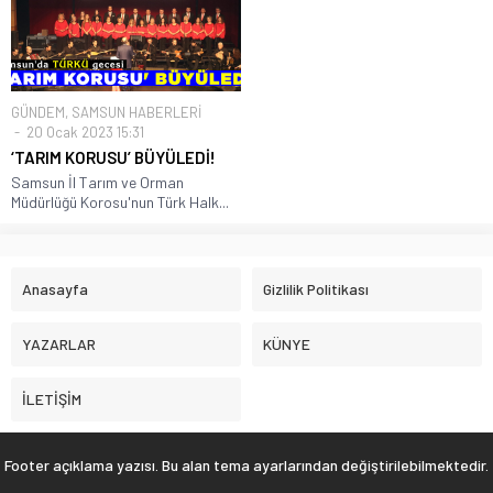
GÜNDEM
,
SAMSUN HABERLERİ
20 Ocak 2023 15:31
‘TARIM KORUSU’ BÜYÜLEDİ!
Samsun İl Tarım ve Orman
Müdürlüğü Korosu'nun Türk Halk...
Anasayfa
Gizlilik Politikası
YAZARLAR
KÜNYE
İLETİŞİM
Footer açıklama yazısı. Bu alan tema ayarlarından değiştirilebilmektedir.