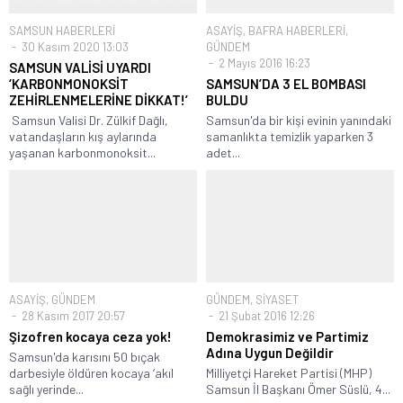
SAMSUN HABERLERİ
ASAYİŞ
,
BAFRA HABERLERİ
,
30 Kasım 2020 13:03
GÜNDEM
2 Mayıs 2016 16:23
SAMSUN VALİSİ UYARDI
‘KARBONMONOKSİT
SAMSUN’DA 3 EL BOMBASI
ZEHİRLENMELERİNE DİKKAT!’
BULDU
Samsun Valisi Dr. Zülkif Dağlı,
Samsun'da bir kişi evinin yanındaki
vatandaşların kış aylarında
samanlıkta temizlik yaparken 3
yaşanan karbonmonoksit...
adet...
ASAYİŞ
,
GÜNDEM
GÜNDEM
,
SİYASET
28 Kasım 2017 20:57
21 Şubat 2016 12:26
Şizofren kocaya ceza yok!
Demokrasimiz ve Partimiz
Adına Uygun Değildir
Samsun'da karısını 50 bıçak
darbesiyle öldüren kocaya ‘akıl
Milliyetçi Hareket Partisi (MHP)
sağlı yerinde...
Samsun İl Başkanı Ömer Süslü, 4...