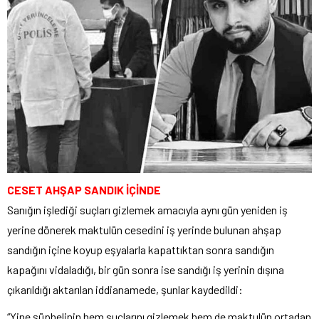
CESET AHŞAP SANDIK İÇİNDE
Sanığın işlediği suçları gizlemek amacıyla aynı gün yeniden iş
yerine dönerek maktulün cesedini iş yerinde bulunan ahşap
sandığın içine koyup eşyalarla kapattıktan sonra sandığın
kapağını vidaladığı, bir gün sonra ise sandığı iş yerinin dışına
çıkarıldığı aktarılan iddianamede, şunlar kaydedildi:
“Yine şüphelinin hem suçlarını gizlemek hem de maktulün ortadan