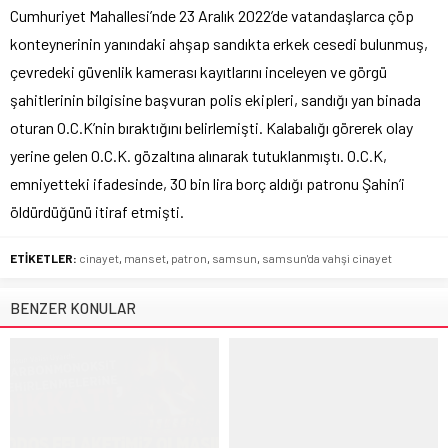
Cumhuriyet Mahallesi’nde 23 Aralık 2022’de vatandaşlarca çöp
konteynerinin yanındaki ahşap sandıkta erkek cesedi bulunmuş,
çevredeki güvenlik kamerası kayıtlarını inceleyen ve görgü
şahitlerinin bilgisine başvuran polis ekipleri, sandığı yan binada
oturan O.C.K’nin bıraktığını belirlemişti. Kalabalığı görerek olay
yerine gelen O.C.K. gözaltına alınarak tutuklanmıştı. O.C.K,
emniyetteki ifadesinde, 30 bin lira borç aldığı patronu Şahin’i
öldürdüğünü itiraf etmişti.
ETİKETLER:
cinayet
,
manset
,
patron
,
samsun
,
samsun'da vahşi cinayet
BENZER KONULAR