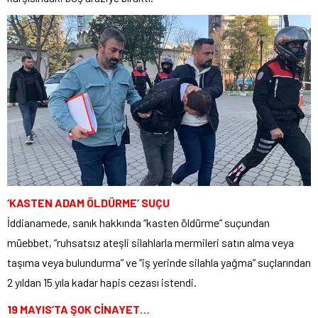
‘KASTEN ADAM ÖLDÜRME’ SUÇU
İddianamede, sanık hakkında “kasten öldürme” suçundan
müebbet, “ruhsatsız ateşli silahlarla mermileri satın alma veya
taşıma veya bulundurma” ve “iş yerinde silahla yağma” suçlarından
2 yıldan 15 yıla kadar hapis cezası istendi.
19 MAYIS’TA ŞOK CİNAYET…