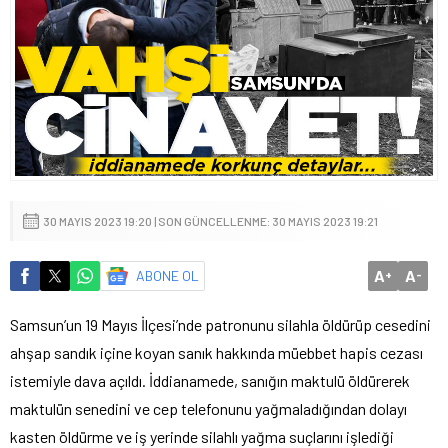
30 MAYIS 2023 19:20 | SON GÜNCELLENME: 30 MAYIS 2023 19:21
A
A
ABONE OL
+
-
Samsun’un 19 Mayıs İlçesi’nde patronunu silahla öldürüp cesedini
ahşap sandık içine koyan sanık hakkında müebbet hapis cezası
istemiyle dava açıldı. İddianamede, sanığın maktulü öldürerek
maktulün senedini ve cep telefonunu yağmaladığından dolayı
kasten öldürme ve iş yerinde silahlı yağma suçlarını işlediği