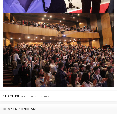
ETİKETLER:
koro
,
manset
,
samsun
BENZER KONULAR