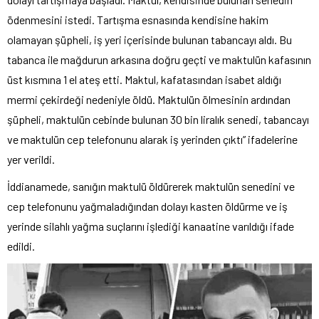
ödenmesini istedi. Tartışma esnasında kendisine hakim
olamayan şüpheli, iş yeri içerisinde bulunan tabancayı aldı. Bu
tabanca ile mağdurun arkasına doğru geçti ve maktulün kafasının
üst kısmına 1 el ateş etti. Maktul, kafatasından isabet aldığı
mermi çekirdeği nedeniyle öldü. Maktulün ölmesinin ardından
şüpheli, maktulün cebinde bulunan 30 bin liralık senedi, tabancayı
ve maktulün cep telefonunu alarak iş yerinden çıktı” ifadelerine
yer verildi.
İddianamede, sanığın maktulü öldürerek maktulün senedini ve
cep telefonunu yağmaladığından dolayı kasten öldürme ve iş
yerinde silahlı yağma suçlarını işlediği kanaatine varıldığı ifade
edildi.