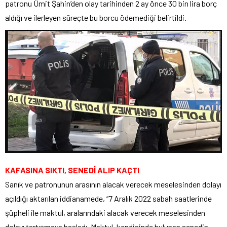
patronu Ümit Şahin’den olay tarihinden 2 ay önce 30 bin lira borç
aldığı ve ilerleyen süreçte bu borcu ödemediği belirtildi.
KAFASINA SIKTI, SENEDİ ALIP KAÇTI
Sanık ve patronunun arasının alacak verecek meselesinden dolayı
açıldığı aktarılan iddianamede, “7 Aralık 2022 sabah saatlerinde
şüpheli ile maktul, aralarındaki alacak verecek meselesinden
dolayı tartışmaya başladı. Maktul, kendisinde bulunan senedin