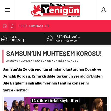
GERİ SAYIM BAŞLADI
SAMSUNSPOR’DA HEDEF 5’İNCİLİK!
İSTANBUL
29°C
ALTIN
6.660,55
‘BAFRA’YA YATIRIM YAPIN!’
HAFIF YAĞMURLU
İŞTE FINDIK FİYATI!
BİST
SAMSUN’UN MUHTEŞEM KOROSU!
13.779,39
YÖNETİCİ SEÇERKEN YAPILAN EN BÜYÜK HATALAR
Anasayfa
»
GÜNDEM
»
SAMSUN’UN MUHTEŞEM KOROSU!
DOLAR
47,7111
Samsun’da 24 öğrenci tarafından oluşturulan Çocuk ve
EURO
Gençlik Korosu, 12 farklı dilde türkünün yer aldığı ‘Dilden
55,1881
Dile Ezgiler’ isimli albümlerinin tanıtım konserini
gerçekleştirdi