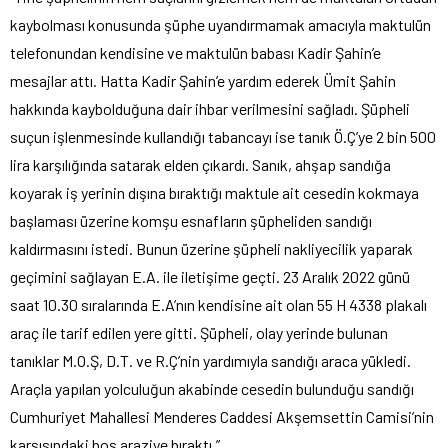
kaybolması konusunda şüphe uyandırmamak amacıyla maktulün
telefonundan kendisine ve maktulün babası Kadir Şahin’e
mesajlar attı. Hatta Kadir Şahin’e yardım ederek Ümit Şahin
hakkında kaybolduğuna dair ihbar verilmesini sağladı. Şüpheli
suçun işlenmesinde kullandığı tabancayı ise tanık Ö.Ç’ye 2 bin 500
lira karşılığında satarak elden çıkardı. Sanık, ahşap sandığa
koyarak iş yerinin dışına bıraktığı maktule ait cesedin kokmaya
başlaması üzerine komşu esnafların şüpheliden sandığı
kaldırmasını istedi. Bunun üzerine şüpheli nakliyecilik yaparak
geçimini sağlayan E.A. ile iletişime geçti. 23 Aralık 2022 günü
saat 10.30 sıralarında E.A’nın kendisine ait olan 55 H 4338 plakalı
araç ile tarif edilen yere gitti. Şüpheli, olay yerinde bulunan
tanıklar M.O.Ş, D.T. ve R.Ç’nin yardımıyla sandığı araca yükledi.
Araçla yapılan yolculuğun akabinde cesedin bulunduğu sandığı
Cumhuriyet Mahallesi Menderes Caddesi Akşemsettin Camisi’nin
karşısındaki boş araziye bıraktı.”