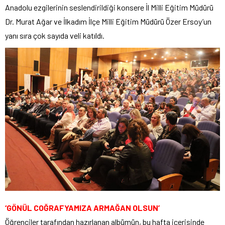
Anadolu ezgilerinin seslendirildiği konsere İl Milli Eğitim Müdürü
Dr. Murat Ağar ve İlkadım İlçe Milli Eğitim Müdürü Özer Ersoy’un
yanı sıra çok sayıda veli katıldı.
‘GÖNÜL COĞRAFYAMIZA ARMAĞAN OLSUN’
Öğrenciler tarafından hazırlanan albümün, bu hafta içerisinde