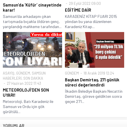
29 Eylül 2022 09:00
Samsun’da ‘Küfür’ cinayetinde
karar!
EĞİTİME DAİR
Samsun'da arkadaşını çıkan
KARADENİZ KİTAP FUARI 2015
tartışmada bıçakla öldüren genç,
yılından bu yana düzenlenen
yargılandığı mahkeme tarafından...
Karadeniz Kitap...
ASAYİŞ
,
GÜNDEM
,
SAMSUN
GÜNDEM
18 Aralık 2019 12:24
HABERLERİ
,
SON DAKİKA
Başkan Demirtaş, 271 günlük
27 Haziran 2022 17:43
süreci değerlendirdi
METEOROLOJİ’DEN SON
İlkadım Belediye Başkanı Necattin
UYARI!
Demirtaş, göreve geldikten sonra
Meteoroloji, Batı Karadeniz ile
geçen 271...
Samsun ve Ordu için gök
gürültülü...
YORUMLAR