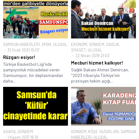
SAMSUN HABERLERİ
,
SPOR
,
ULUSAL
EKONOMİ
,
GÜNDEM
,
SAĞLIK
,
31 Ocak 2021 15:07
SİYASET
,
ULUSAL
22 Nisan 2018 21:02
Rüzgarı esiyor!
Mecburi hizmet kalkıyor!
Türkiye Basketbol Ligi'nde
şampiyonluk mücadelesi veren
Sağlık Bakanı Ahmet Demircan,
Samsunspor, bir deplasmandan
"2023 itibarıyla Türkiye'nin
daha...
pratisyen hekim açığı...
ASAYİŞ
,
GÜNDEM
GÜNDEM
,
KÖŞE YAZARLARI
,
SAMSUN
1 Kasım 2017 16:19
HABERLERİ
,
ULUSAL