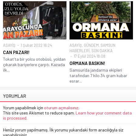
ASAYİŞ
1 Şubat 2022 16:24
ASAYİŞ
,
GÜNDEM
,
SAMSUN
HABERLERİ
,
SON DAKİKA
CAN PAZARI!
17 Eylül 2024 18:08
Tokat’ta bir yolcu otobüsü, yoldan
ORMANA BASKIN!
çıkarak bariyerlere çarptı. Kazada
ilk...
Samsun’da jandarma ekipleri
tarafından 7 kilo 34 gram kubar
esrar...
YORUMLAR
Yorum yapabilmek için
oturum açmalısınız
.
This site uses Akismet to reduce spam.
Learn how your comment data
is processed.
Henüz yorum yapılmamış. İlk yorumu yukarıdaki form aracılığıyla siz
yapabilirsiniz.