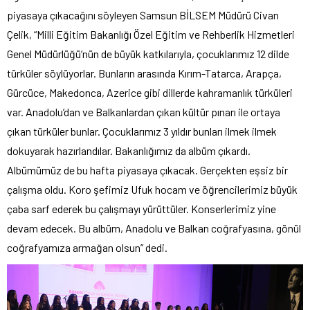
piyasaya çıkacağını söyleyen Samsun BİLSEM Müdürü Civan
Çelik, “Milli Eğitim Bakanlığı Özel Eğitim ve Rehberlik Hizmetleri
Genel Müdürlüğü’nün de büyük katkılarıyla, çocuklarımız 12 dilde
türküler söylüyorlar. Bunların arasında Kırım-Tatarca, Arapça,
Gürcüce, Makedonca, Azerice gibi dillerde kahramanlık türküleri
var. Anadolu’dan ve Balkanlardan çıkan kültür pınarı ile ortaya
çıkan türküler bunlar. Çocuklarımız 3 yıldır bunları ilmek ilmek
dokuyarak hazırlandılar. Bakanlığımız da albüm çıkardı.
Albümümüz de bu hafta piyasaya çıkacak. Gerçekten eşsiz bir
çalışma oldu. Koro şefimiz Ufuk hocam ve öğrencilerimiz büyük
çaba sarf ederek bu çalışmayı yürüttüler. Konserlerimiz yine
devam edecek. Bu albüm, Anadolu ve Balkan coğrafyasına, gönül
coğrafyamıza armağan olsun” dedi.