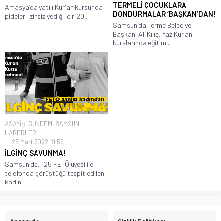
TERMELİ ÇOCUKLARA
Amasya’da yatılı Kur'an kursunda
DONDURMALAR ‘BAŞKAN’DAN!
pideleri izinsiz yediği için 20...
Samsun'da Terme Belediye
Başkanı Ali Kılıç, Yaz Kur'an
kurslarında eğitim...
ASAYİŞ
,
GÜNDEM
,
SAMSUN
HABERLERİ
25 Mart 2022 19:59
İLGİNÇ SAVUNMA!
Samsun'da, 125 FETÖ üyesi ile
telefonda görüştüğü tespit edilen
kadın,...
Anasayfa
Gizlilik Politikası