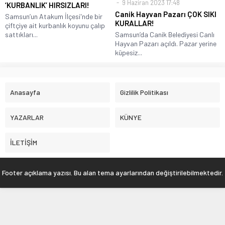
9 Haziran 2023 17:48
‘KURBANLIK’ HIRSIZLARI!
Canik Hayvan Pazarı ÇOK SIKI
Samsun’un Atakum İlçesi'nde bir
KURALLAR!
çiftçiye ait kurbanlık koyunu çalıp
sattıkları...
Samsun’da Canik Belediyesi Canlı
Hayvan Pazarı açıldı. Pazar yerine
küpesiz...
Anasayfa
Gizlilik Politikası
YAZARLAR
KÜNYE
İLETİŞİM
Footer açıklama yazısı. Bu alan tema ayarlarından değiştirilebilmektedir.