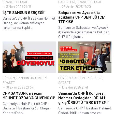
SİYASET
,
ULUSAL
HABERLERİ
,
SİYASET
,
ULUSAL
3 Mart 2026 21:45
23 Aralık 2025 19:20
‘İŞTE SAMSUN GERÇEĞİ!’
Salıpazarı ve Ayvacık’ta
açıklama CHP’DEN ‘BÜTÇE’
Samsun'da CHP İl Başkanı Mehmet
TEPKİSİ!
Özdağ, açıklanan enflasyon
rakamlarına tepki...
Samsun'un Salıpazarı ve Ayvacık
ilçelerinde açıklamalarda bulunan
CHP İl Başkanı...
GÜNDEM
,
SAMSUN HABERLERİ
,
GÜNDEM
,
SAMSUN HABERLERİ
,
SİYASET
SİYASET
18 Ekim 2025 21:34
13 Ekim 2025 21:41
CHP SAMSUN’da seçim
Samsun’da CHP İl Kongresi
MEHMET ÖZDAĞ’A GÜVENOYU!
Mehmet Özdağ’dan İDDİALI
çıkış ‘ÖRGÜTÜ TERK ETMEM!’
Cumhuriyet Halk Partisi (CHP)
Samsun İl Başkanlığı 39. Olağan
Samsun'da CHP İl Başkanı Mehmet
Kongresi’nde...
Özdağ, ‘birlik, dayanışma ve