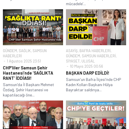
mücadele’...
GÜNDEM
,
SAĞLIK
,
SAMSUN
ASAYİŞ
,
BAFRA HABERLERİ
,
HABERLERİ
GÜNDEM
,
SAMSUN HABERLERİ
,
1 Ağustos 2025 23:51
SİYASET
,
ULUSAL
10 Mayıs 2025 00:56
CHP’liler Samsun Şehir
Hastanesi’nde ‘SAĞLIKTA
BAŞKAN DARP EDİLDİ!
RANT’ İDDİASI!
Samsun'un Bafra İlçesi'nde CHP
Samsun'da İl Başkanı Mehmet
Kadın Kolları Başkanı Hülya
Özdağ, Şehir Hastanesi ve
Bayraktar saldırıya...
kapatılacağı öne...