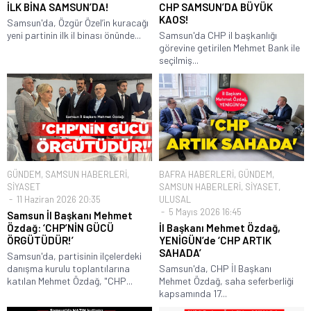
İLK BİNA SAMSUN’DA!
CHP SAMSUN’DA BÜYÜK
KAOS!
Samsun'da, Özgür Özel’in kuracağı
yeni partinin ilk il binası önünde...
Samsun'da CHP il başkanlığı
görevine getirilen Mehmet Bank ile
seçilmiş...
GÜNDEM
,
SAMSUN HABERLERİ
,
BAFRA HABERLERİ
,
GÜNDEM
,
SİYASET
SAMSUN HABERLERİ
,
SİYASET
,
11 Haziran 2026 20:35
ULUSAL
5 Mayıs 2026 16:45
Samsun İl Başkanı Mehmet
Özdağ: ‘CHP’NİN GÜCÜ
İl Başkanı Mehmet Özdağ,
ÖRGÜTÜDÜR!’
YENİGÜN’de ‘CHP ARTIK
SAHADA’
Samsun'da, partisinin ilçelerdeki
danışma kurulu toplantılarına
Samsun'da, CHP İl Başkanı
katılan Mehmet Özdağ, "CHP...
Mehmet Özdağ, saha seferberliği
kapsamında 17...