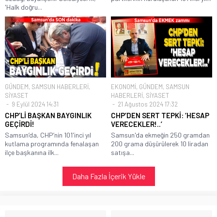
'Halk doğru...
GÜNDEM
,
SAMSUN HABERLERİ
,
EKONOMİ
,
GÜNDEM
,
SAMSUN
SİYASET
HABERLERİ
,
SİYASET
9 Eylül 2024 14:31
21 Ağustos 2024 17:32
CHP’Lİ BAŞKAN BAYGINLIK
CHP’DEN SERT TEPKİ: ‘HESAP
GEÇİRDİ!
VERECEKLER!..’
Samsun’da, CHP’nin 101'inci yıl
Samsun'da ekmeğin 250 gramdan
kutlama programında fenalaşan
200 grama düşürülerek 10 liradan
ilçe başkanına ilk...
satışa...
Daha Fazla İçerik Yükle