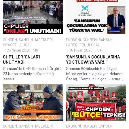
GÜNDEM
,
SAMSUN HABERLERİ
,
EKONOMİ
,
GÜNDEM
,
SAMSUN
SİYASET
,
ULUSAL
HABERLERİ
,
ULUSAL
23 Nisan 2026 17:16
16 Nisan 2026 15:04
CHP’LİLER ‘ONLAR’I
‘SAMSUN’UN ÇOCUKLARINA
UNUTMADI!
YOK TÜGVA’YA VAR!..’
Samsun'da CHP Samsun İl Örgütü,
Samsun Büyükşehir Belediyesi
23 Nisan nedeniyle düzenlediği
bütçe verilerini açıklayan Mehmet
'sessiz'...
Özdağ, "Samsun'un çocuklarına...
GÜNDEM
,
SAMSUN HABERLERİ
,
EKONOMİ
,
GÜNDEM
,
SAMSUN