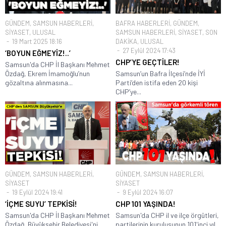
GÜNDEM
,
SAMSUN HABERLERİ
,
BAFRA HABERLERİ
,
GÜNDEM
,
SİYASET
,
ULUSAL
SAMSUN HABERLERİ
,
SİYASET
,
SON
19 Mart 2025 18:16
DAKİKA
,
ULUSAL
27 Eylül 2024 17:43
‘BOYUN EĞMEYİZ!..’
CHP’YE GEÇTİLER!
Samsun'da CHP İl Başkanı Mehmet
Özdağ, Ekrem İmamoğlu’nun
Samsun’un Bafra İlçesi’nde İYİ
gözaltına alınmasına...
Parti’den istifa eden 20 kişi
CHP’ye...
GÜNDEM
,
SAMSUN HABERLERİ
,
GÜNDEM
,
SAMSUN HABERLERİ
,
SİYASET
SİYASET
19 Eylül 2024 19:41
9 Eylül 2024 16:07
‘İÇME SUYU’ TEPKİSİ!
CHP 101 YAŞINDA!
Samsun'da CHP İl Başkanı Mehmet
Samsun'da CHP il ve ilçe örgütleri,
Özdağ, Büyükşehir Belediyesi'ni,
partilerinin kuruluşunun 101'inci yıl...